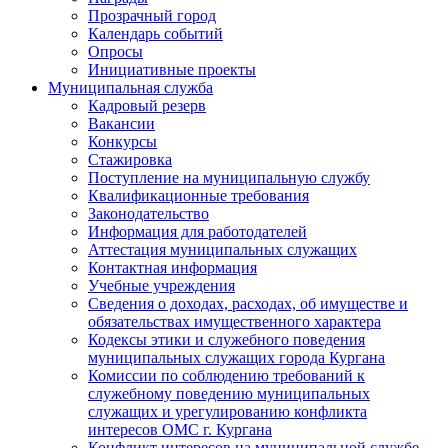
Прозрачный город
Календарь событий
Опросы
Инициативные проекты
Муниципальная служба
Кадровый резерв
Вакансии
Конкурсы
Стажировка
Поступление на муниципальную службу
Квалификационные требования
Законодательство
Информация для работодателей
Аттестация муниципальных служащих
Контактная информация
Учебные учреждения
Сведения о доходах, расходах, об имуществе и
обязательствах имущественного характера
Кодексы этики и служебного поведения
муниципальных служащих города Кургана
Комиссии по соблюдению требований к
служебному поведению муниципальных
служащих и урегулированию конфликта
интересов ОМС г. Кургана
Конфликт интересов на муниципальной службе