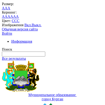
Размер:
A
A
A
Кернинг:
AA
AA
AA
Цвет:
C
C
C
Изображения
Вкл.
Выкл.
Обычная версия сайта
Войти
Информация
Поиск
Все результаты
Муниципальное образование
город Курган