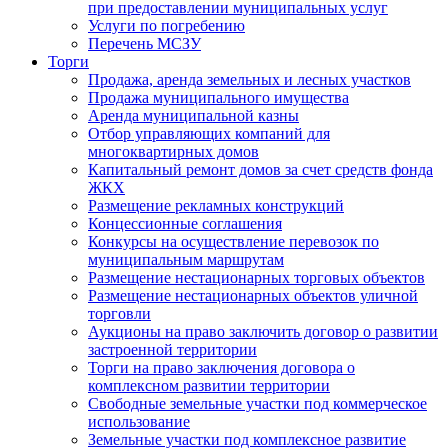
при предоставлении муниципальных услуг
Услуги по погребению
Перечень МСЗУ
Торги
Продажа, аренда земельных и лесных участков
Продажа муниципального имущества
Аренда муниципальной казны
Отбор управляющих компаний для
многоквартирных домов
Капитальный ремонт домов за счет средств фонда
ЖКХ
Размещение рекламных конструкций
Концессионные соглашения
Конкурсы на осуществление перевозок по
муниципальным маршрутам
Размещение нестационарных торговых объектов
Размещение нестационарных объектов уличной
торговли
Аукционы на право заключить договор о развитии
застроенной территории
Торги на право заключения договора о
комплексном развитии территории
Свободные земельные участки под коммерческое
использование
Земельные участки под комплексное развитие