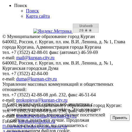
Поиск
Поиск
Карта сайта
© Муниципальное образование город Курган
640002, Россия, г. Курган, пл. им. В.И. Ленина, д. № 1, Глава
города Кургана, Администрация города Кургана
тел. +7 (3522) 42-88-01 факс (автомат.) 46-59-69
e-mail:
mail@kurgan-city.ru
640002, Россия, г. Курган, пл. им. В.И. Ленина, д. № 1,
Курганская городская Дума
тел. +7 (3522) 42-84-00
e-mail:
duma@kurgan-city.ru
Управление массовых коммуникаций и общественных
отношений:
тел. +7 (3522) 42-88-08 доб. 232, факс 46-51-64
e-mail:
prokopieva@kurgan-city.ru
Сайт использует сервисы веб-аналитики с
Пресс-служба муниципального образования город Курган:
помощью технологии «cookie». Это позволяет
тел. +7 (3522) 42-88-08 доб. 236, факс 46-51-64
нам анализировать взаимодействие посетителей
e-mail:
kondratyeva-ma@kurgan-city.ru
Принять
с сайтом и делать его лучше. Продолжая
Госвеб:
kurgan.gosuslugi.ru
пользоваться сайтом, вы соглашаетесь с
Политика конфиденциальности
использованием файлов cookie.
Авторизация