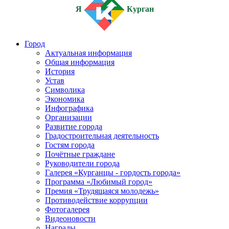
Я
Курган
Город
Актуальная информация
Общая информация
История
Устав
Символика
Экономика
Инфографика
Организации
Развитие города
Градостроительная деятельность
Гостям города
Почётные граждане
Руководители города
Галерея «Курганцы - гордость города»
Программа «Любимый город»
Премия «Трудящаяся молодежь»
Противодействие коррупции
Фотогалерея
Видеоновости
Награды