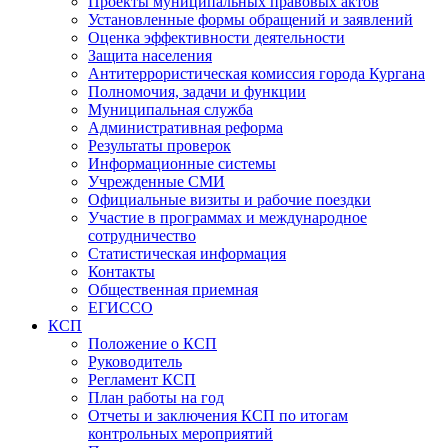
Проекты муниципальных правовых актов
Установленные формы обращений и заявлений
Оценка эффективности деятельности
Защита населения
Антитеррористическая комиссия города Кургана
Полномочия, задачи и функции
Муниципальная служба
Административная реформа
Результаты проверок
Информационные системы
Учрежденные СМИ
Официальные визиты и рабочие поездки
Участие в программах и международное
сотрудничество
Статистическая информация
Контакты
Общественная приемная
ЕГИССО
КСП
Положение о КСП
Руководитель
Регламент КСП
План работы на год
Отчеты и заключения КСП по итогам
контрольных мероприятий