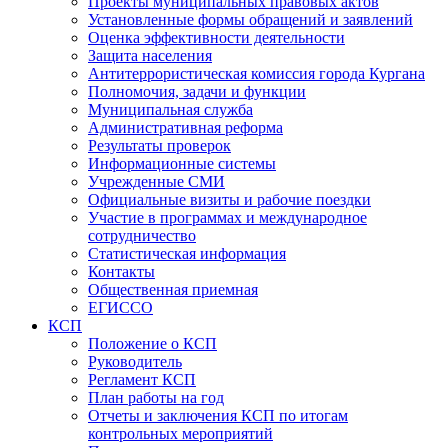
Проекты муниципальных правовых актов
Установленные формы обращений и заявлений
Оценка эффективности деятельности
Защита населения
Антитеррористическая комиссия города Кургана
Полномочия, задачи и функции
Муниципальная служба
Административная реформа
Результаты проверок
Информационные системы
Учрежденные СМИ
Официальные визиты и рабочие поездки
Участие в программах и международное
сотрудничество
Статистическая информация
Контакты
Общественная приемная
ЕГИССО
КСП
Положение о КСП
Руководитель
Регламент КСП
План работы на год
Отчеты и заключения КСП по итогам
контрольных мероприятий