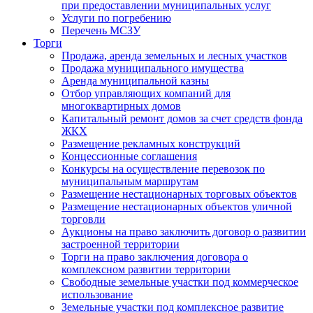
при предоставлении муниципальных услуг
Услуги по погребению
Перечень МСЗУ
Торги
Продажа, аренда земельных и лесных участков
Продажа муниципального имущества
Аренда муниципальной казны
Отбор управляющих компаний для
многоквартирных домов
Капитальный ремонт домов за счет средств фонда
ЖКХ
Размещение рекламных конструкций
Концессионные соглашения
Конкурсы на осуществление перевозок по
муниципальным маршрутам
Размещение нестационарных торговых объектов
Размещение нестационарных объектов уличной
торговли
Аукционы на право заключить договор о развитии
застроенной территории
Торги на право заключения договора о
комплексном развитии территории
Свободные земельные участки под коммерческое
использование
Земельные участки под комплексное развитие