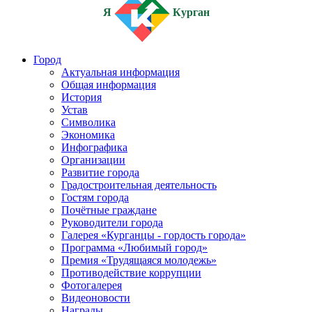
Я
Курган
Город
Актуальная информация
Общая информация
История
Устав
Символика
Экономика
Инфографика
Организации
Развитие города
Градостроительная деятельность
Гостям города
Почётные граждане
Руководители города
Галерея «Курганцы - гордость города»
Программа «Любимый город»
Премия «Трудящаяся молодежь»
Противодействие коррупции
Фотогалерея
Видеоновости
Награды