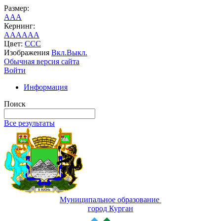
Размер:
A
A
A
Кернинг:
AA
AA
AA
Цвет:
C
C
C
Изображения
Вкл.
Выкл.
Обычная версия сайта
Войти
Информация
Поиск
Все результаты
Муниципальное образование
город Курган