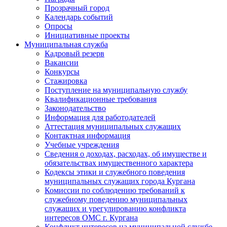
Прозрачный город
Календарь событий
Опросы
Инициативные проекты
Муниципальная служба
Кадровый резерв
Вакансии
Конкурсы
Стажировка
Поступление на муниципальную службу
Квалификационные требования
Законодательство
Информация для работодателей
Аттестация муниципальных служащих
Контактная информация
Учебные учреждения
Сведения о доходах, расходах, об имуществе и
обязательствах имущественного характера
Кодексы этики и служебного поведения
муниципальных служащих города Кургана
Комиссии по соблюдению требований к
служебному поведению муниципальных
служащих и урегулированию конфликта
интересов ОМС г. Кургана
Конфликт интересов на муниципальной службе