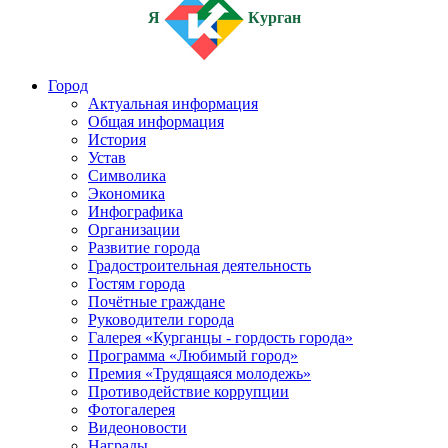
Я
Курган
Город
Актуальная информация
Общая информация
История
Устав
Символика
Экономика
Инфографика
Организации
Развитие города
Градостроительная деятельность
Гостям города
Почётные граждане
Руководители города
Галерея «Курганцы - гордость города»
Программа «Любимый город»
Премия «Трудящаяся молодежь»
Противодействие коррупции
Фотогалерея
Видеоновости
Награды