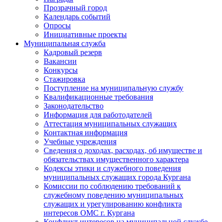
Прозрачный город
Календарь событий
Опросы
Инициативные проекты
Муниципальная служба
Кадровый резерв
Вакансии
Конкурсы
Стажировка
Поступление на муниципальную службу
Квалификационные требования
Законодательство
Информация для работодателей
Аттестация муниципальных служащих
Контактная информация
Учебные учреждения
Сведения о доходах, расходах, об имуществе и
обязательствах имущественного характера
Кодексы этики и служебного поведения
муниципальных служащих города Кургана
Комиссии по соблюдению требований к
служебному поведению муниципальных
служащих и урегулированию конфликта
интересов ОМС г. Кургана
Конфликт интересов на муниципальной службе