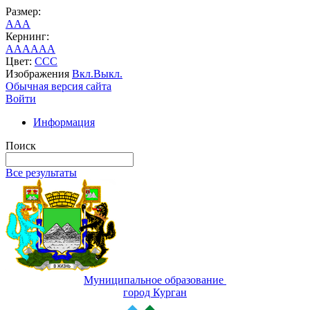
Размер:
A
A
A
Кернинг:
AA
AA
AA
Цвет:
C
C
C
Изображения
Вкл.
Выкл.
Обычная версия сайта
Войти
Информация
Поиск
Все результаты
Муниципальное образование
город Курган