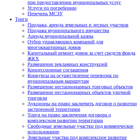
при предоставлении муниципальных услуг
Услуги по погребению
Перечень МСЗУ
Торги
Продажа, аренда земельных и лесных участков
Продажа муниципального имущества
Аренда муниципальной казны
Отбор управляющих компаний для
многоквартирных домов
Капитальный ремонт домов за счет средств фонда
ЖКХ
Размещение рекламных конструкций
Концессионные соглашения
Конкурсы на осуществление перевозок по
муниципальным маршрутам
Размещение нестационарных торговых объектов
Размещение нестационарных объектов уличной
торговли
Аукционы на право заключить договор о развитии
застроенной территории
Торги на право заключения договора о
комплексном развитии территории
Свободные земельные участки под коммерческое
использование
Земельные участки под комплексное развитие