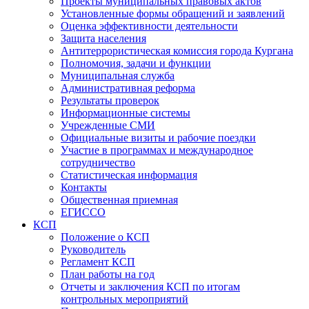
Проекты муниципальных правовых актов
Установленные формы обращений и заявлений
Оценка эффективности деятельности
Защита населения
Антитеррористическая комиссия города Кургана
Полномочия, задачи и функции
Муниципальная служба
Административная реформа
Результаты проверок
Информационные системы
Учрежденные СМИ
Официальные визиты и рабочие поездки
Участие в программах и международное
сотрудничество
Статистическая информация
Контакты
Общественная приемная
ЕГИССО
КСП
Положение о КСП
Руководитель
Регламент КСП
План работы на год
Отчеты и заключения КСП по итогам
контрольных мероприятий