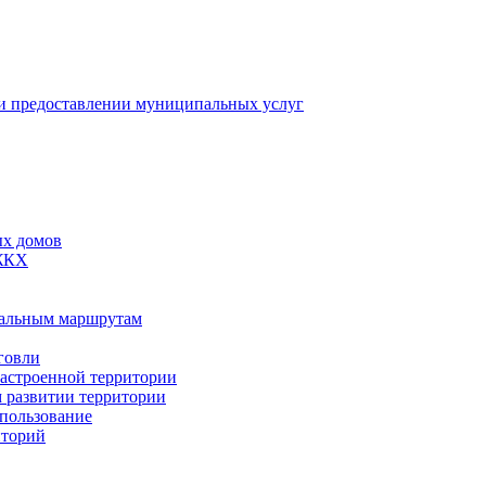
 предоставлении муниципальных услуг
ых домов
 ЖКХ
пальным маршрутам
говли
застроенной территории
м развитии территории
спользование
иторий