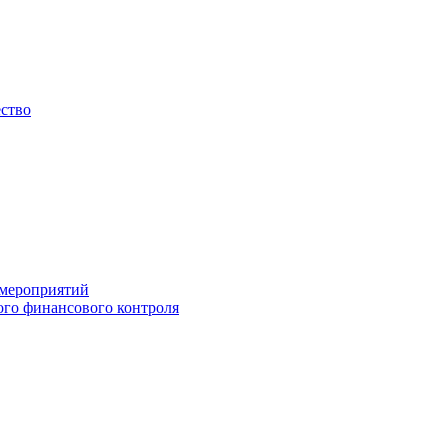
ество
 мероприятий
го финансового контроля