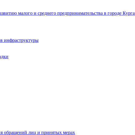
звитию малого и среднего предпринимательства в городе Курга
ов инфраструктуры
адки
ия обращений лиц и принятых мерах