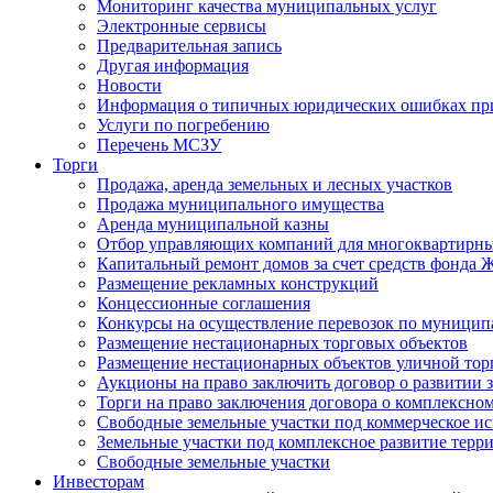
Мониторинг качества муниципальных услуг
Электронные сервисы
Предварительная запись
Другая информация
Новости
Информация о типичных юридических ошибках при
Услуги по погребению
Перечень МСЗУ
Торги
Продажа, аренда земельных и лесных участков
Продажа муниципального имущества
Аренда муниципальной казны
Отбор управляющих компаний для многоквартирн
Капитальный ремонт домов за счет средств фонда
Размещение рекламных конструкций
Концессионные соглашения
Конкурсы на осуществление перевозок по муници
Размещение нестационарных торговых объектов
Размещение нестационарных объектов уличной тор
Аукционы на право заключить договор о развитии 
Торги на право заключения договора о комплексно
Свободные земельные участки под коммерческое и
Земельные участки под комплексное развитие терр
Свободные земельные участки
Инвесторам