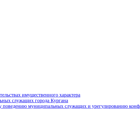
ательствах имущественного характера
ьных служащих города Кургана
у поведению муниципальных служащих и урегулированию конфл