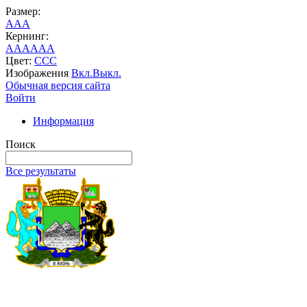
Размер:
A
A
A
Кернинг:
AA
AA
AA
Цвет:
C
C
C
Изображения
Вкл.
Выкл.
Обычная версия сайта
Войти
Информация
Поиск
Все результаты