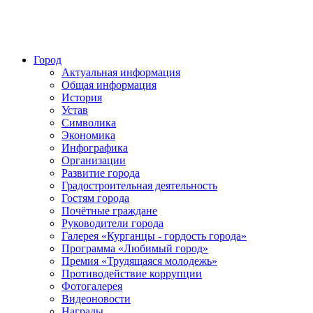
Город
Актуальная информация
Общая информация
История
Устав
Символика
Экономика
Инфографика
Организации
Развитие города
Градостроительная деятельность
Гостям города
Почётные граждане
Руководители города
Галерея «Курганцы - гордость города»
Программа «Любимый город»
Премия «Трудящаяся молодежь»
Противодействие коррупции
Фотогалерея
Видеоновости
Награды