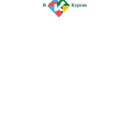
Я
Курган