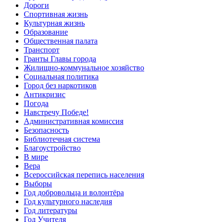
Дороги
Спортивная жизнь
Культурная жизнь
Образование
Общественная палата
Транспорт
Гранты Главы города
Жилищно-коммунальное хозяйство
Социальная политика
Город без наркотиков
Антикризис
Погода
Навстречу Победе!
Административная комиссия
Безопасность
Библиотечная система
Благоустройство
В мире
Вера
Всероссийская перепись населения
Выборы
Год добровольца и волонтёра
Год культурного наследия
Год литературы
Год Учителя