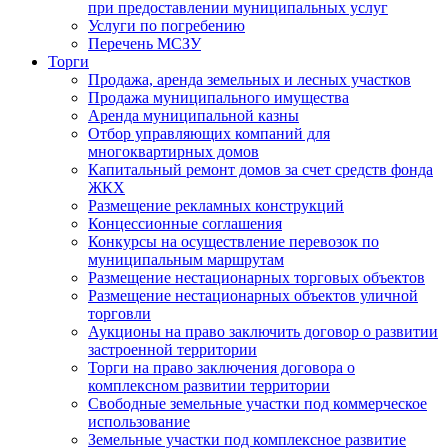
при предоставлении муниципальных услуг
Услуги по погребению
Перечень МСЗУ
Торги
Продажа, аренда земельных и лесных участков
Продажа муниципального имущества
Аренда муниципальной казны
Отбор управляющих компаний для
многоквартирных домов
Капитальный ремонт домов за счет средств фонда
ЖКХ
Размещение рекламных конструкций
Концессионные соглашения
Конкурсы на осуществление перевозок по
муниципальным маршрутам
Размещение нестационарных торговых объектов
Размещение нестационарных объектов уличной
торговли
Аукционы на право заключить договор о развитии
застроенной территории
Торги на право заключения договора о
комплексном развитии территории
Свободные земельные участки под коммерческое
использование
Земельные участки под комплексное развитие