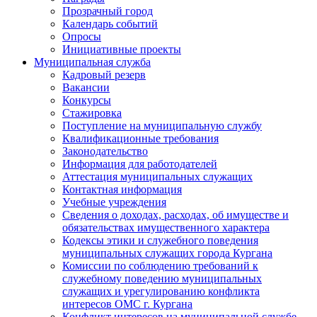
Прозрачный город
Календарь событий
Опросы
Инициативные проекты
Муниципальная служба
Кадровый резерв
Вакансии
Конкурсы
Стажировка
Поступление на муниципальную службу
Квалификационные требования
Законодательство
Информация для работодателей
Аттестация муниципальных служащих
Контактная информация
Учебные учреждения
Сведения о доходах, расходах, об имуществе и
обязательствах имущественного характера
Кодексы этики и служебного поведения
муниципальных служащих города Кургана
Комиссии по соблюдению требований к
служебному поведению муниципальных
служащих и урегулированию конфликта
интересов ОМС г. Кургана
Конфликт интересов на муниципальной службе