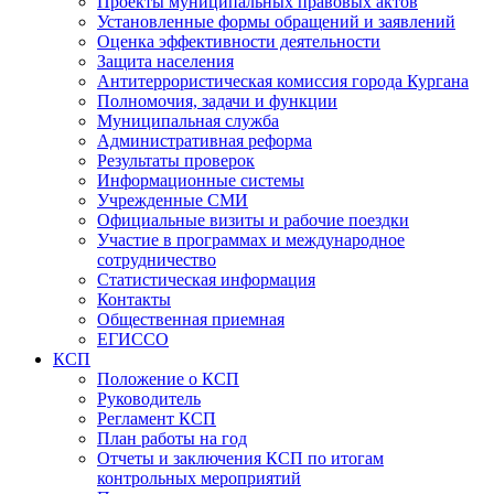
Проекты муниципальных правовых актов
Установленные формы обращений и заявлений
Оценка эффективности деятельности
Защита населения
Антитеррористическая комиссия города Кургана
Полномочия, задачи и функции
Муниципальная служба
Административная реформа
Результаты проверок
Информационные системы
Учрежденные СМИ
Официальные визиты и рабочие поездки
Участие в программах и международное
сотрудничество
Статистическая информация
Контакты
Общественная приемная
ЕГИССО
КСП
Положение о КСП
Руководитель
Регламент КСП
План работы на год
Отчеты и заключения КСП по итогам
контрольных мероприятий