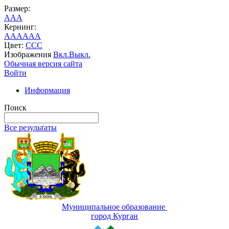
Размер:
A
A
A
Кернинг:
AA
AA
AA
Цвет:
C
C
C
Изображения
Вкл.
Выкл.
Обычная версия сайта
Войти
Информация
Поиск
Все результаты
Муниципальное образование
город Курган