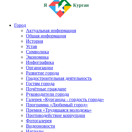
Я
Курган
Город
Актуальная информация
Общая информация
История
Устав
Символика
Экономика
Инфографика
Организации
Развитие города
Градостроительная деятельность
Гостям города
Почётные граждане
Руководители города
Галерея «Курганцы - гордость города»
Программа «Любимый город»
Премия «Трудящаяся молодежь»
Противодействие коррупции
Фотогалерея
Видеоновости
Награды