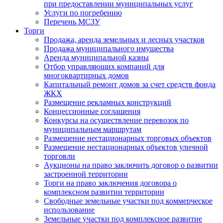
при предоставлении муниципальных услуг
Услуги по погребению
Перечень МСЗУ
Торги
Продажа, аренда земельных и лесных участков
Продажа муниципального имущества
Аренда муниципальной казны
Отбор управляющих компаний для
многоквартирных домов
Капитальный ремонт домов за счет средств фонда
ЖКХ
Размещение рекламных конструкций
Концессионные соглашения
Конкурсы на осуществление перевозок по
муниципальным маршрутам
Размещение нестационарных торговых объектов
Размещение нестационарных объектов уличной
торговли
Аукционы на право заключить договор о развитии
застроенной территории
Торги на право заключения договора о
комплексном развитии территории
Свободные земельные участки под коммерческое
использование
Земельные участки под комплексное развитие