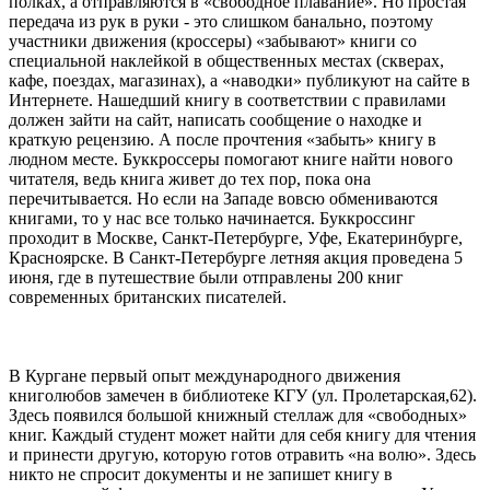
полках, а отправляются в «свободное плавание». Но простая
передача из рук в руки - это слишком банально, поэтому
участники движения (кроссеры) «забывают» книги со
специальной наклейкой в общественных местах (скверах,
кафе, поездах, магазинах), а «наводки» публикуют на сайте в
Интернете. Нашедший книгу в соответствии с правилами
должен зайти на сайт, написать сообщение о находке и
краткую рецензию. А после прочтения «забыть» книгу в
людном месте. Буккроссеры помогают книге найти нового
читателя, ведь книга живет до тех пор, пока она
перечитывается. Но если на Западе вовсю обмениваются
книгами, то у нас все только начинается. Буккроссинг
проходит в Москве, Санкт-Петербурге, Уфе, Екатеринбурге,
Красноярске. В Санкт-Петербурге летняя акция проведена 5
июня, где в путешествие были отправлены 200 книг
современных британских писателей.
В Кургане первый опыт международного движения
книголюбов замечен в библиотеке КГУ (ул. Пролетарская,62).
Здесь появился большой книжный стеллаж для «свободных»
книг. Каждый студент может найти для себя книгу для чтения
и принести другую, которую готов отравить «на волю». Здесь
никто не спросит документы и не запишет книгу в