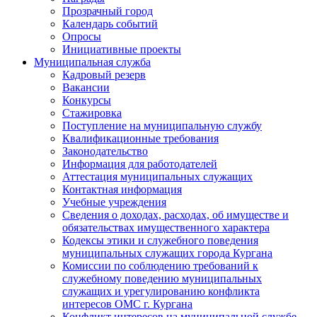
Прозрачный город
Календарь событий
Опросы
Инициативные проекты
Муниципальная служба
Кадровый резерв
Вакансии
Конкурсы
Стажировка
Поступление на муниципальную службу
Квалификационные требования
Законодательство
Информация для работодателей
Аттестация муниципальных служащих
Контактная информация
Учебные учреждения
Сведения о доходах, расходах, об имуществе и
обязательствах имущественного характера
Кодексы этики и служебного поведения
муниципальных служащих города Кургана
Комиссии по соблюдению требований к
служебному поведению муниципальных
служащих и урегулированию конфликта
интересов ОМС г. Кургана
Конфликт интересов на муниципальной службе