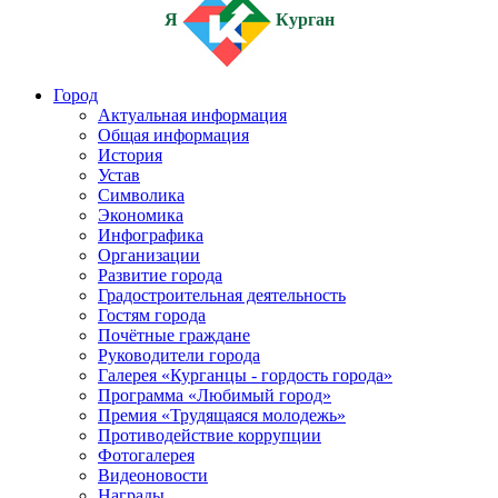
Я
Курган
Город
Актуальная информация
Общая информация
История
Устав
Символика
Экономика
Инфографика
Организации
Развитие города
Градостроительная деятельность
Гостям города
Почётные граждане
Руководители города
Галерея «Курганцы - гордость города»
Программа «Любимый город»
Премия «Трудящаяся молодежь»
Противодействие коррупции
Фотогалерея
Видеоновости
Награды