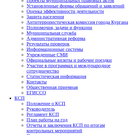
Проекты муниципальных правовых актов
Установленные формы обращений и заявлений
Оценка эффективности деятельности
Защита населения
Антитеррористическая комиссия города Кургана
Полномочия, задачи и функции
Муниципальная служба
Административная реформа
Результаты проверок
Информационные системы
Учрежденные СМИ
Официальные визиты и рабочие поездки
Участие в программах и международное
сотрудничество
Статистическая информация
Контакты
Общественная приемная
ЕГИССО
КСП
Положение о КСП
Руководитель
Регламент КСП
План работы на год
Отчеты и заключения КСП по итогам
контрольных мероприятий