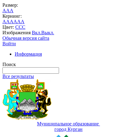
Размер:
A
A
A
Кернинг:
AA
AA
AA
Цвет:
C
C
C
Изображения
Вкл.
Выкл.
Обычная версия сайта
Войти
Информация
Поиск
Все результаты
Муниципальное образование
город Курган