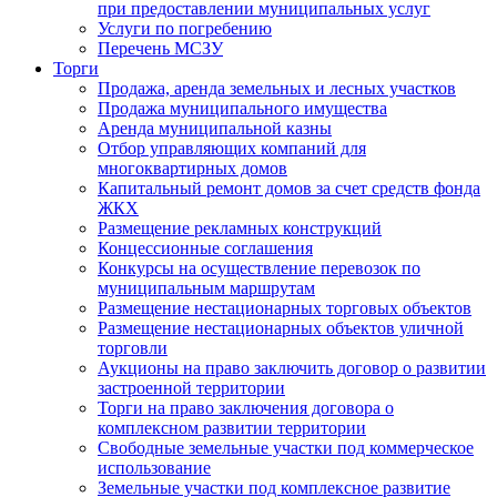
при предоставлении муниципальных услуг
Услуги по погребению
Перечень МСЗУ
Торги
Продажа, аренда земельных и лесных участков
Продажа муниципального имущества
Аренда муниципальной казны
Отбор управляющих компаний для
многоквартирных домов
Капитальный ремонт домов за счет средств фонда
ЖКХ
Размещение рекламных конструкций
Концессионные соглашения
Конкурсы на осуществление перевозок по
муниципальным маршрутам
Размещение нестационарных торговых объектов
Размещение нестационарных объектов уличной
торговли
Аукционы на право заключить договор о развитии
застроенной территории
Торги на право заключения договора о
комплексном развитии территории
Свободные земельные участки под коммерческое
использование
Земельные участки под комплексное развитие