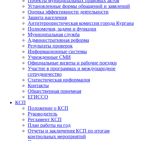
Проекты муниципальных правовых актов
Установленные формы обращений и заявлений
Оценка эффективности деятельности
Защита населения
Антитеррористическая комиссия города Кургана
Полномочия, задачи и функции
Муниципальная служба
Административная реформа
Результаты проверок
Информационные системы
Учрежденные СМИ
Официальные визиты и рабочие поездки
Участие в программах и международное
сотрудничество
Статистическая информация
Контакты
Общественная приемная
ЕГИССО
КСП
Положение о КСП
Руководитель
Регламент КСП
План работы на год
Отчеты и заключения КСП по итогам
контрольных мероприятий