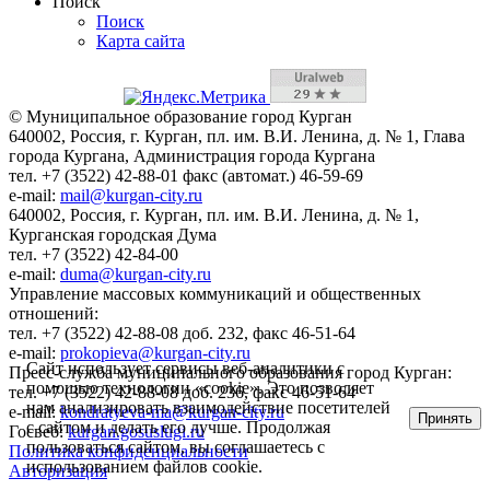
Поиск
Поиск
Карта сайта
© Муниципальное образование город Курган
640002, Россия, г. Курган, пл. им. В.И. Ленина, д. № 1, Глава
города Кургана, Администрация города Кургана
тел. +7 (3522) 42-88-01 факс (автомат.) 46-59-69
e-mail:
mail@kurgan-city.ru
640002, Россия, г. Курган, пл. им. В.И. Ленина, д. № 1,
Курганская городская Дума
тел. +7 (3522) 42-84-00
e-mail:
duma@kurgan-city.ru
Управление массовых коммуникаций и общественных
отношений:
тел. +7 (3522) 42-88-08 доб. 232, факс 46-51-64
e-mail:
prokopieva@kurgan-city.ru
Сайт использует сервисы веб-аналитики с
Пресс-служба муниципального образования город Курган:
помощью технологии «cookie». Это позволяет
тел. +7 (3522) 42-88-08 доб. 236, факс 46-51-64
нам анализировать взаимодействие посетителей
e-mail:
kondratyeva-ma@kurgan-city.ru
Принять
с сайтом и делать его лучше. Продолжая
Госвеб:
kurgan.gosuslugi.ru
пользоваться сайтом, вы соглашаетесь с
Политика конфиденциальности
использованием файлов cookie.
Авторизация