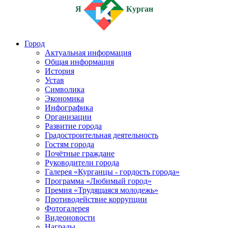
Я
Курган
Город
Актуальная информация
Общая информация
История
Устав
Символика
Экономика
Инфографика
Организации
Развитие города
Градостроительная деятельность
Гостям города
Почётные граждане
Руководители города
Галерея «Курганцы - гордость города»
Программа «Любимый город»
Премия «Трудящаяся молодежь»
Противодействие коррупции
Фотогалерея
Видеоновости
Награды