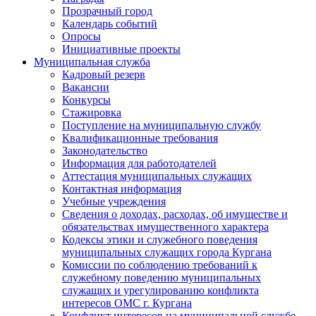
Прозрачный город
Календарь событий
Опросы
Инициативные проекты
Муниципальная служба
Кадровый резерв
Вакансии
Конкурсы
Стажировка
Поступление на муниципальную службу
Квалификационные требования
Законодательство
Информация для работодателей
Аттестация муниципальных служащих
Контактная информация
Учебные учреждения
Сведения о доходах, расходах, об имуществе и
обязательствах имущественного характера
Кодексы этики и служебного поведения
муниципальных служащих города Кургана
Комиссии по соблюдению требований к
служебному поведению муниципальных
служащих и урегулированию конфликта
интересов ОМС г. Кургана
Конфликт интересов на муниципальной службе