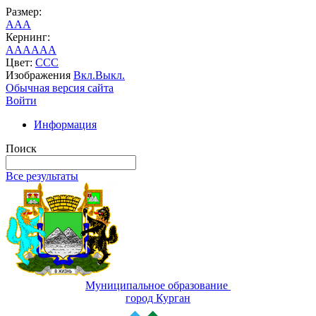
Размер:
A
A
A
Кернинг:
AA
AA
AA
Цвет:
C
C
C
Изображения
Вкл.
Выкл.
Обычная версия сайта
Войти
Информация
Поиск
Все результаты
Муниципальное образование
город Курган