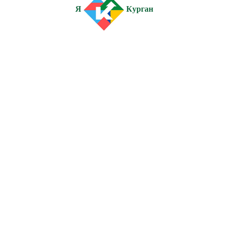
Я
Курган