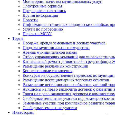
Мониторинг качества муниципальных услуг
Электронные сервисы
Предварительная запись
Другая информация
Новости
Информация о типичных юридических ошибках при
Услуги по погребению
Перечень МСЗУ
Торги
Продажа, аренда земельных и лесных участков
Продажа муниципального имущества
Аренда муниципальной казны
Отбор управляющих компаний для многоквартирн
Капитальный ремонт домов за счет средств фонда
Размещение рекламных конструкций
Концессионные соглашения
Конкурсы на осуществление перевозок по муници
Размещение нестационарных торговых объектов
Размещение нестационарных объектов уличной тор
Аукционы на право заключить договор о развитии 
Торги на право заключения договора о комплексно
Свободные земельные участки под коммерческое и
Земельные участки под комплексное развитие терр
Свободные земельные участки
Инвесторам