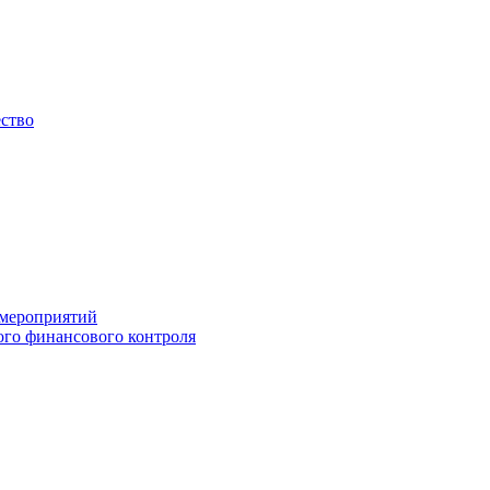
ество
 мероприятий
го финансового контроля