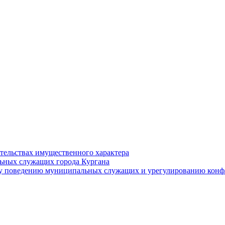
ательствах имущественного характера
ьных служащих города Кургана
у поведению муниципальных служащих и урегулированию конфл