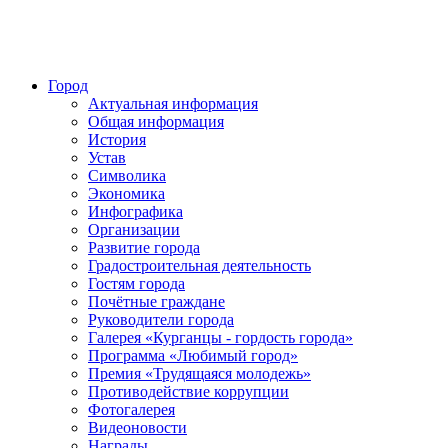
Город
Актуальная информация
Общая информация
История
Устав
Символика
Экономика
Инфографика
Организации
Развитие города
Градостроительная деятельность
Гостям города
Почётные граждане
Руководители города
Галерея «Курганцы - гордость города»
Программа «Любимый город»
Премия «Трудящаяся молодежь»
Противодействие коррупции
Фотогалерея
Видеоновости
Награды