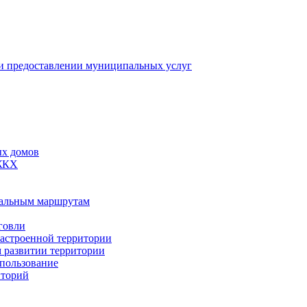
 предоставлении муниципальных услуг
ых домов
 ЖКХ
пальным маршрутам
говли
застроенной территории
м развитии территории
спользование
иторий