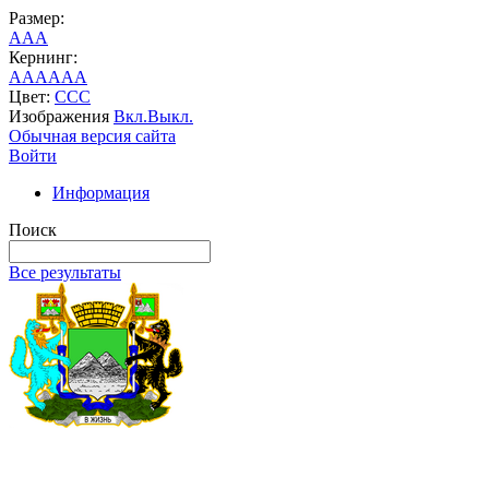
Размер:
A
A
A
Кернинг:
AA
AA
AA
Цвет:
C
C
C
Изображения
Вкл.
Выкл.
Обычная версия сайта
Войти
Информация
Поиск
Все результаты