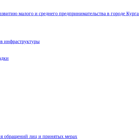
звитию малого и среднего предпринимательства в городе Курга
ов инфраструктуры
адки
ия обращений лиц и принятых мерах