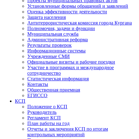
Проекты муниципальных правовых актов
Установленные формы обращений и заявлений
Оценка эффективности деятельности
Защита населения
Антитеррористическая комиссия города Кургана
Полномочия, задачи и функции
Муниципальная служба
Административная реформа
Результаты проверок
Информационные системы
Учрежденные СМИ
Официальные визиты и рабочие поездки
Участие в программах и международное
сотрудничество
Статистическая информация
Контакты
Общественная приемная
ЕГИССО
КСП
Положение о КСП
Руководитель
Регламент КСП
План работы на год
Отчеты и заключения КСП по итогам
контрольных мероприятий