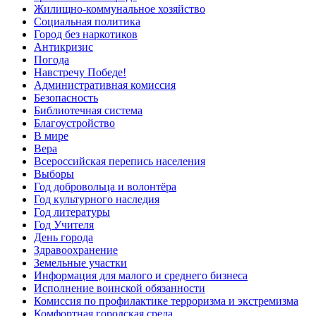
Жилищно-коммунальное хозяйство
Социальная политика
Город без наркотиков
Антикризис
Погода
Навстречу Победе!
Административная комиссия
Безопасность
Библиотечная система
Благоустройство
В мире
Вера
Всероссийская перепись населения
Выборы
Год добровольца и волонтёра
Год культурного наследия
Год литературы
Год Учителя
День города
Здравоохранение
Земельные участки
Информация для малого и среднего бизнеса
Исполнение воинской обязанности
Комиссия по профилактике терроризма и экстремизма
Комфортная городская среда