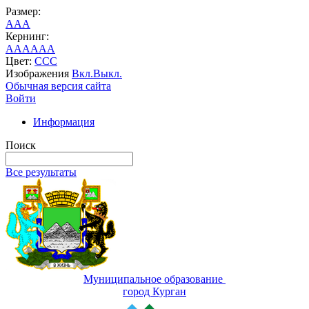
Размер:
A
A
A
Кернинг:
AA
AA
AA
Цвет:
C
C
C
Изображения
Вкл.
Выкл.
Обычная версия сайта
Войти
Информация
Поиск
Все результаты
Муниципальное образование
город Курган