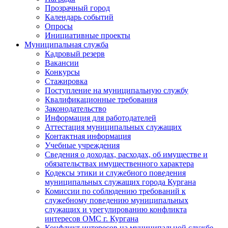
Прозрачный город
Календарь событий
Опросы
Инициативные проекты
Муниципальная служба
Кадровый резерв
Вакансии
Конкурсы
Стажировка
Поступление на муниципальную службу
Квалификационные требования
Законодательство
Информация для работодателей
Аттестация муниципальных служащих
Контактная информация
Учебные учреждения
Сведения о доходах, расходах, об имуществе и
обязательствах имущественного характера
Кодексы этики и служебного поведения
муниципальных служащих города Кургана
Комиссии по соблюдению требований к
служебному поведению муниципальных
служащих и урегулированию конфликта
интересов ОМС г. Кургана
Конфликт интересов на муниципальной службе