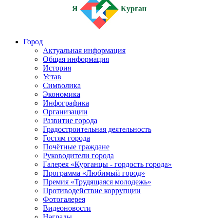
Я
Курган
Город
Актуальная информация
Общая информация
История
Устав
Символика
Экономика
Инфографика
Организации
Развитие города
Градостроительная деятельность
Гостям города
Почётные граждане
Руководители города
Галерея «Курганцы - гордость города»
Программа «Любимый город»
Премия «Трудящаяся молодежь»
Противодействие коррупции
Фотогалерея
Видеоновости
Награды