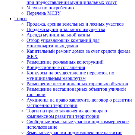
при предоставлении муниципальных услуг
Услуги по погребению
Перечень МСЗУ
Торги
Продажа, аренда земельных и лесных участков
Продажа муниципального имущества
Аренда муниципальной казны
Отбор управляющих компаний для
многоквартирных домов
Капитальный ремонт домов за счет средств фонда
ЖКХ
Размещение рекламных конструкций
Концессионные соглашения
Конкурсы на осуществление перевозок по
муниципальным маршрутам
Размещение нестационарных торговых объектов
Размещение нестационарных объектов уличной
торговли
Аукционы на право заключить договор о развитии
застроенной территории
Торги на право заключения договора о
комплексном развитии территории
Свободные земельные участки под коммерческое
использование
Земельные участки под комплексное развитие