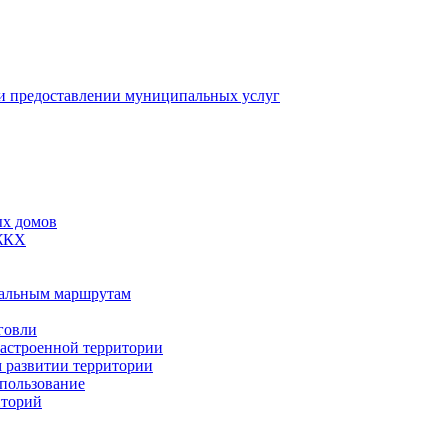
 предоставлении муниципальных услуг
ых домов
 ЖКХ
пальным маршрутам
говли
застроенной территории
м развитии территории
спользование
иторий