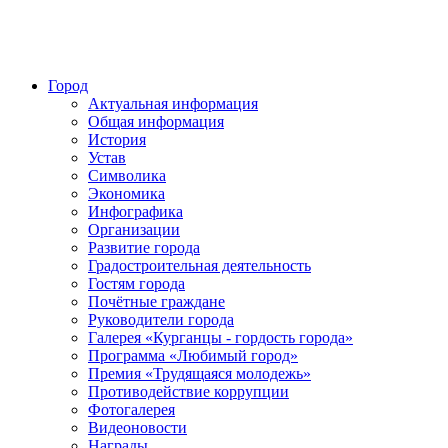
Город
Актуальная информация
Общая информация
История
Устав
Символика
Экономика
Инфографика
Организации
Развитие города
Градостроительная деятельность
Гостям города
Почётные граждане
Руководители города
Галерея «Курганцы - гордость города»
Программа «Любимый город»
Премия «Трудящаяся молодежь»
Противодействие коррупции
Фотогалерея
Видеоновости
Награды