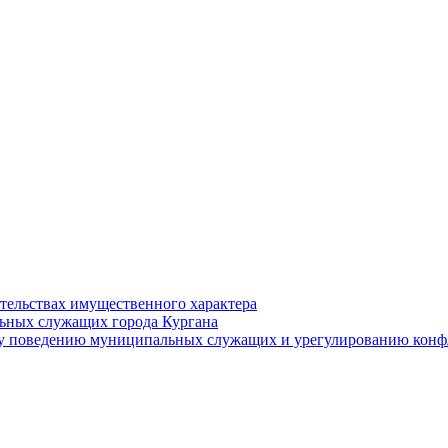
ательствах имущественного характера
ьных служащих города Кургана
у поведению муниципальных служащих и урегулированию конфл