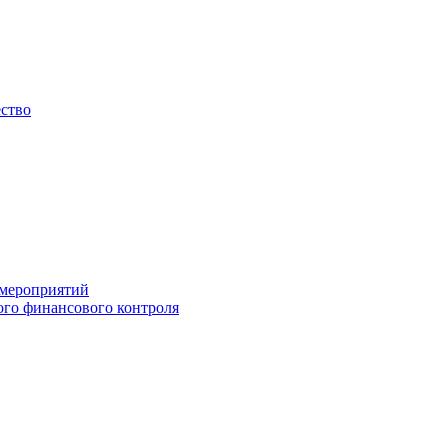
ество
 мероприятий
го финансового контроля