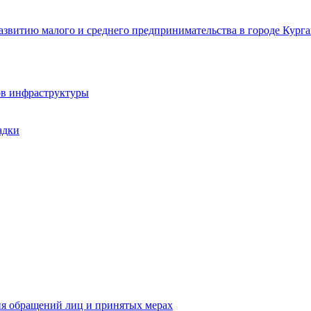
звитию малого и среднего предпринимательства в городе Курга
ов инфраструктуры
адки
ия обращений лиц и принятых мерах