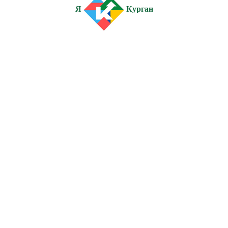
Я
Курган