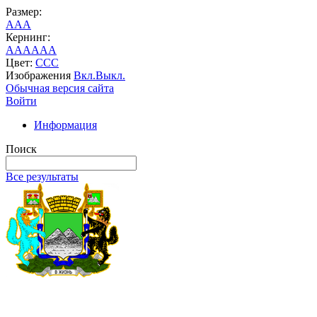
Размер:
A
A
A
Кернинг:
AA
AA
AA
Цвет:
C
C
C
Изображения
Вкл.
Выкл.
Обычная версия сайта
Войти
Информация
Поиск
Все результаты