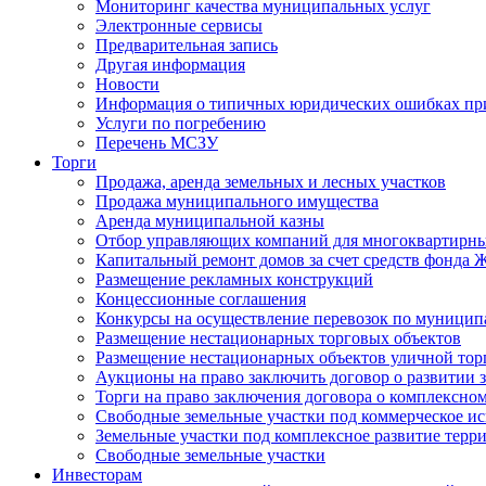
Мониторинг качества муниципальных услуг
Электронные сервисы
Предварительная запись
Другая информация
Новости
Информация о типичных юридических ошибках при
Услуги по погребению
Перечень МСЗУ
Торги
Продажа, аренда земельных и лесных участков
Продажа муниципального имущества
Аренда муниципальной казны
Отбор управляющих компаний для многоквартирн
Капитальный ремонт домов за счет средств фонда
Размещение рекламных конструкций
Концессионные соглашения
Конкурсы на осуществление перевозок по муници
Размещение нестационарных торговых объектов
Размещение нестационарных объектов уличной тор
Аукционы на право заключить договор о развитии 
Торги на право заключения договора о комплексно
Свободные земельные участки под коммерческое и
Земельные участки под комплексное развитие терр
Свободные земельные участки
Инвесторам