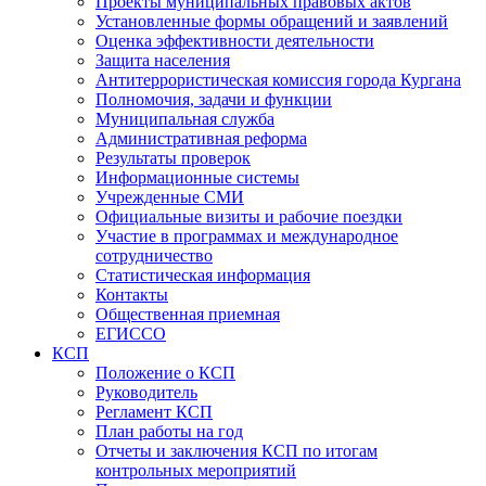
Проекты муниципальных правовых актов
Установленные формы обращений и заявлений
Оценка эффективности деятельности
Защита населения
Антитеррористическая комиссия города Кургана
Полномочия, задачи и функции
Муниципальная служба
Административная реформа
Результаты проверок
Информационные системы
Учрежденные СМИ
Официальные визиты и рабочие поездки
Участие в программах и международное
сотрудничество
Статистическая информация
Контакты
Общественная приемная
ЕГИССО
КСП
Положение о КСП
Руководитель
Регламент КСП
План работы на год
Отчеты и заключения КСП по итогам
контрольных мероприятий