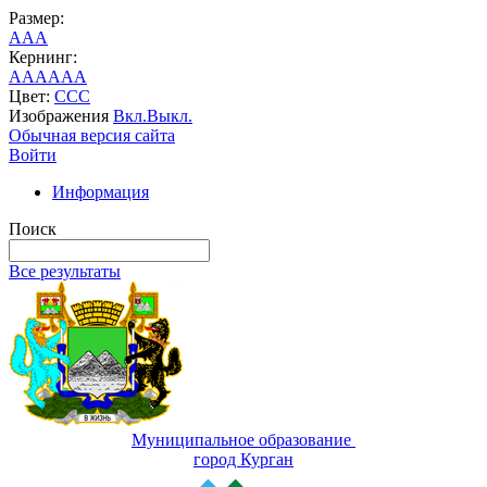
Размер:
A
A
A
Кернинг:
AA
AA
AA
Цвет:
C
C
C
Изображения
Вкл.
Выкл.
Обычная версия сайта
Войти
Информация
Поиск
Все результаты
Муниципальное образование
город Курган