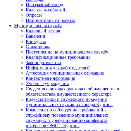
Прозрачный город
Календарь событий
Опросы
Инициативные проекты
Муниципальная служба
Кадровый резерв
Вакансии
Конкурсы
Стажировка
Поступление на муниципальную службу
Квалификационные требования
Законодательство
Информация для работодателей
Аттестация муниципальных служащих
Контактная информация
Учебные учреждения
Сведения о доходах, расходах, об имуществе и
обязательствах имущественного характера
Кодексы этики и служебного поведения
муниципальных служащих города Кургана
Комиссии по соблюдению требований к
служебному поведению муниципальных
служащих и урегулированию конфликта
интересов ОМС г. Кургана
Конфликт интересов на муниципальной службе