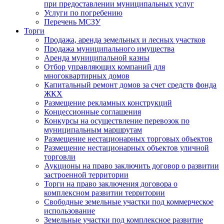
при предоставлении муниципальных услуг
Услуги по погребению
Перечень МСЗУ
Торги
Продажа, аренда земельных и лесных участков
Продажа муниципального имущества
Аренда муниципальной казны
Отбор управляющих компаний для
многоквартирных домов
Капитальный ремонт домов за счет средств фонда
ЖКХ
Размещение рекламных конструкций
Концессионные соглашения
Конкурсы на осуществление перевозок по
муниципальным маршрутам
Размещение нестационарных торговых объектов
Размещение нестационарных объектов уличной
торговли
Аукционы на право заключить договор о развитии
застроенной территории
Торги на право заключения договора о
комплексном развитии территории
Свободные земельные участки под коммерческое
использование
Земельные участки под комплексное развитие