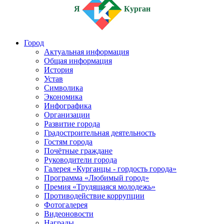
Я
Курган
Город
Актуальная информация
Общая информация
История
Устав
Символика
Экономика
Инфографика
Организации
Развитие города
Градостроительная деятельность
Гостям города
Почётные граждане
Руководители города
Галерея «Курганцы - гордость города»
Программа «Любимый город»
Премия «Трудящаяся молодежь»
Противодействие коррупции
Фотогалерея
Видеоновости
Награды