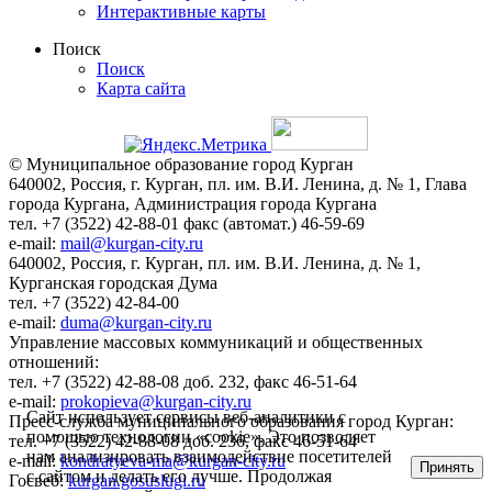
Интерактивные карты
Поиск
Поиск
Карта сайта
© Муниципальное образование город Курган
640002, Россия, г. Курган, пл. им. В.И. Ленина, д. № 1, Глава
города Кургана, Администрация города Кургана
тел. +7 (3522) 42-88-01 факс (автомат.) 46-59-69
e-mail:
mail@kurgan-city.ru
640002, Россия, г. Курган, пл. им. В.И. Ленина, д. № 1,
Курганская городская Дума
тел. +7 (3522) 42-84-00
e-mail:
duma@kurgan-city.ru
Управление массовых коммуникаций и общественных
отношений:
тел. +7 (3522) 42-88-08 доб. 232, факс 46-51-64
e-mail:
prokopieva@kurgan-city.ru
Сайт использует сервисы веб-аналитики с
Пресс-служба муниципального образования город Курган:
помощью технологии «cookie». Это позволяет
тел. +7 (3522) 42-88-08 доб. 236, факс 46-51-64
нам анализировать взаимодействие посетителей
e-mail:
kondratyeva-ma@kurgan-city.ru
Принять
с сайтом и делать его лучше. Продолжая
Госвеб:
kurgan.gosuslugi.ru