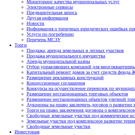
Мониторинг качества муниципальных услуг
Электронные сервисы
Предварительная запись
Другая информация
Новости
Информация о типичных юридических ошибках при
Услуги по погребению
Перечень МСЗУ
Торги
Продажа, аренда земельных и лесных участков
Продажа муниципального имущества
Аренда муниципальной казны
Отбор управляющих компаний для многоквартирн
Капитальный ремонт домов за счет средств фонда
Размещение рекламных конструкций
Концессионные соглашения
Конкурсы на осуществление перевозок по муници
Размещение нестационарных торговых объектов
Размещение нестационарных объектов уличной тор
Аукционы на право заключить договор о развитии 
Торги на право заключения договора о комплексно
Свободные земельные участки под коммерческое и
Земельные участки под комплексное развитие терр
Свободные земельные участки
Инвесторам