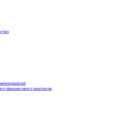
ество
 мероприятий
го финансового контроля