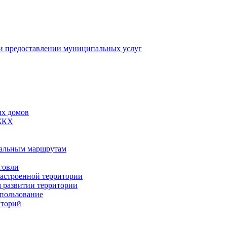
 предоставлении муниципальных услуг
ых домов
 ЖКХ
пальным маршрутам
говли
застроенной территории
м развитии территории
спользование
иторий