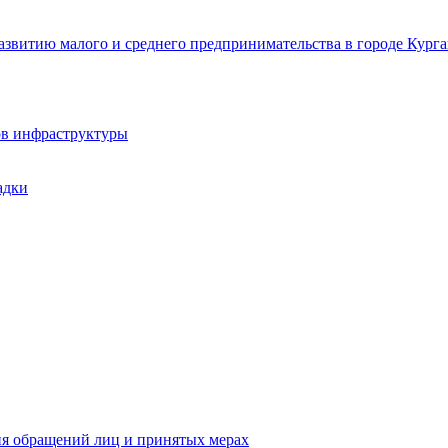
звитию малого и среднего предпринимательства в городе Курга
ов инфраструктуры
адки
ия обращений лиц и принятых мерах