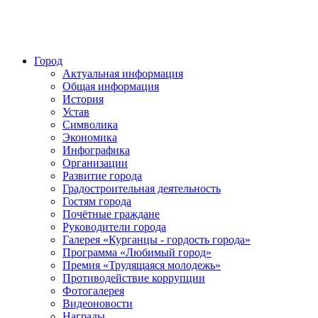
Город
Актуальная информация
Общая информация
История
Устав
Символика
Экономика
Инфографика
Организации
Развитие города
Градостроительная деятельность
Гостям города
Почётные граждане
Руководители города
Галерея «Курганцы - гордость города»
Программа «Любимый город»
Премия «Трудящаяся молодежь»
Противодействие коррупции
Фотогалерея
Видеоновости
Награды