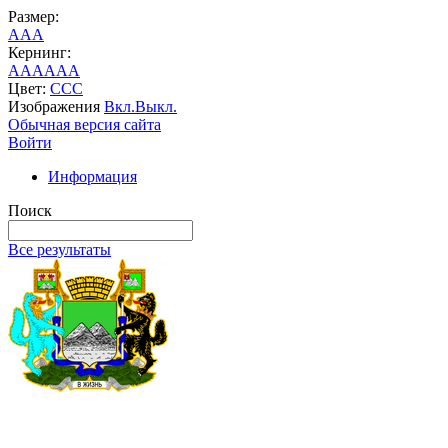
Размер:
A
A
A
Кернинг:
AA
AA
AA
Цвет:
C
C
C
Изображения
Вкл.
Выкл.
Обычная версия сайта
Войти
Информация
Поиск
Все результаты