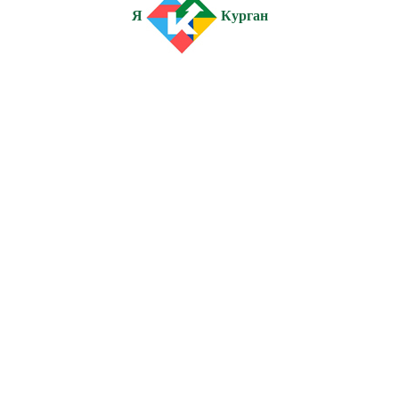
Я
Курган