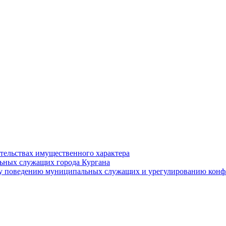
ательствах имущественного характера
ьных служащих города Кургана
у поведению муниципальных служащих и урегулированию конфл