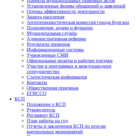
Проекты муниципальных правовых актов
Установленные формы обращений и заявлений
Оценка эффективности деятельности
Защита населения
Антитеррористическая комиссия города Кургана
Полномочия, задачи и функции
Муниципальная служба
Административная реформа
Результаты проверок
Информационные системы
Учрежденные СМИ
Официальные визиты и рабочие поездки
Участие в программах и международное
сотрудничество
Статистическая информация
Контакты
Общественная приемная
ЕГИССО
КСП
Положение о КСП
Руководитель
Регламент КСП
План работы на год
Отчеты и заключения КСП по итогам
контрольных мероприятий