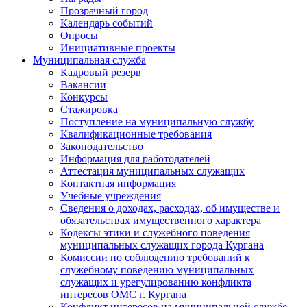
Прозрачный город
Календарь событий
Опросы
Инициативные проекты
Муниципальная служба
Кадровый резерв
Вакансии
Конкурсы
Стажировка
Поступление на муниципальную службу
Квалификационные требования
Законодательство
Информация для работодателей
Аттестация муниципальных служащих
Контактная информация
Учебные учреждения
Сведения о доходах, расходах, об имуществе и
обязательствах имущественного характера
Кодексы этики и служебного поведения
муниципальных служащих города Кургана
Комиссии по соблюдению требований к
служебному поведению муниципальных
служащих и урегулированию конфликта
интересов ОМС г. Кургана
Конфликт интересов на муниципальной службе