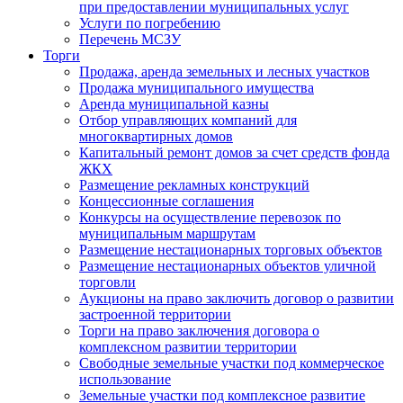
при предоставлении муниципальных услуг
Услуги по погребению
Перечень МСЗУ
Торги
Продажа, аренда земельных и лесных участков
Продажа муниципального имущества
Аренда муниципальной казны
Отбор управляющих компаний для
многоквартирных домов
Капитальный ремонт домов за счет средств фонда
ЖКХ
Размещение рекламных конструкций
Концессионные соглашения
Конкурсы на осуществление перевозок по
муниципальным маршрутам
Размещение нестационарных торговых объектов
Размещение нестационарных объектов уличной
торговли
Аукционы на право заключить договор о развитии
застроенной территории
Торги на право заключения договора о
комплексном развитии территории
Свободные земельные участки под коммерческое
использование
Земельные участки под комплексное развитие