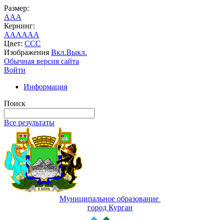
Размер:
A
A
A
Кернинг:
AA
AA
AA
Цвет:
C
C
C
Изображения
Вкл.
Выкл.
Обычная версия сайта
Войти
Информация
Поиск
Все результаты
Муниципальное образование
город Курган