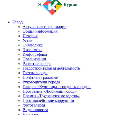
Я
Курган
Город
Актуальная информация
Общая информация
История
Устав
Символика
Экономика
Инфографика
Организации
Развитие города
Градостроительная деятельность
Гостям города
Почётные граждане
Руководители города
Галерея «Курганцы - гордость города»
Программа «Любимый город»
Премия «Трудящаяся молодежь»
Противодействие коррупции
Фотогалерея
Видеоновости
Награды