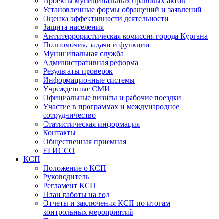
Проекты муниципальных правовых актов
Установленные формы обращений и заявлений
Оценка эффективности деятельности
Защита населения
Антитеррористическая комиссия города Кургана
Полномочия, задачи и функции
Муниципальная служба
Административная реформа
Результаты проверок
Информационные системы
Учрежденные СМИ
Официальные визиты и рабочие поездки
Участие в программах и международное
сотрудничество
Статистическая информация
Контакты
Общественная приемная
ЕГИССО
КСП
Положение о КСП
Руководитель
Регламент КСП
План работы на год
Отчеты и заключения КСП по итогам
контрольных мероприятий