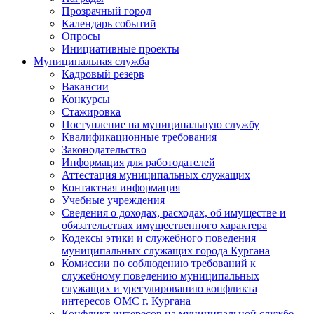
Прозрачный город
Календарь событий
Опросы
Инициативные проекты
Муниципальная служба
Кадровый резерв
Вакансии
Конкурсы
Стажировка
Поступление на муниципальную службу
Квалификационные требования
Законодательство
Информация для работодателей
Аттестация муниципальных служащих
Контактная информация
Учебные учреждения
Сведения о доходах, расходах, об имуществе и
обязательствах имущественного характера
Кодексы этики и служебного поведения
муниципальных служащих города Кургана
Комиссии по соблюдению требований к
служебному поведению муниципальных
служащих и урегулированию конфликта
интересов ОМС г. Кургана
Конфликт интересов на муниципальной службе