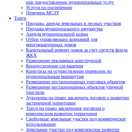
при предоставлении муниципальных услуг
Услуги по погребению
Перечень МСЗУ
Торги
Продажа, аренда земельных и лесных участков
Продажа муниципального имущества
Аренда муниципальной казны
Отбор управляющих компаний для
многоквартирных домов
Капитальный ремонт домов за счет средств фонда
ЖКХ
Размещение рекламных конструкций
Концессионные соглашения
Конкурсы на осуществление перевозок по
муниципальным маршрутам
Размещение нестационарных торговых объектов
Размещение нестационарных объектов уличной
торговли
Аукционы на право заключить договор о развитии
застроенной территории
Торги на право заключения договора о
комплексном развитии территории
Свободные земельные участки под коммерческое
использование
Земельные участки под комплексное развитие