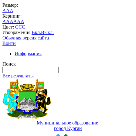
Размер:
A
A
A
Кернинг:
AA
AA
AA
Цвет:
C
C
C
Изображения
Вкл.
Выкл.
Обычная версия сайта
Войти
Информация
Поиск
Все результаты
Муниципальное образование
город Курган