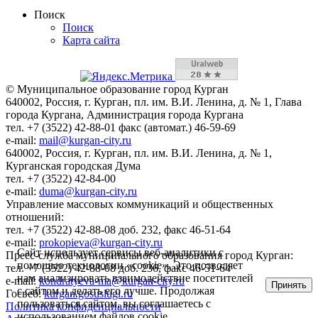
Поиск
Поиск
Карта сайта
© Муниципальное образование город Курган
640002, Россия, г. Курган, пл. им. В.И. Ленина, д. № 1, Глава
города Кургана, Администрация города Кургана
тел. +7 (3522) 42-88-01 факс (автомат.) 46-59-69
e-mail:
mail@kurgan-city.ru
640002, Россия, г. Курган, пл. им. В.И. Ленина, д. № 1,
Курганская городская Дума
тел. +7 (3522) 42-84-00
e-mail:
duma@kurgan-city.ru
Управление массовых коммуникаций и общественных
отношений:
тел. +7 (3522) 42-88-08 доб. 232, факс 46-51-64
e-mail:
prokopieva@kurgan-city.ru
Сайт использует сервисы веб-аналитики с
Пресс-служба муниципального образования город Курган:
помощью технологии «cookie». Это позволяет
тел. +7 (3522) 42-88-08 доб. 236, факс 46-51-64
нам анализировать взаимодействие посетителей
e-mail:
kondratyeva-ma@kurgan-city.ru
Принять
с сайтом и делать его лучше. Продолжая
Госвеб:
kurgan.gosuslugi.ru
пользоваться сайтом, вы соглашаетесь с
Политика конфиденциальности
использованием файлов cookie.