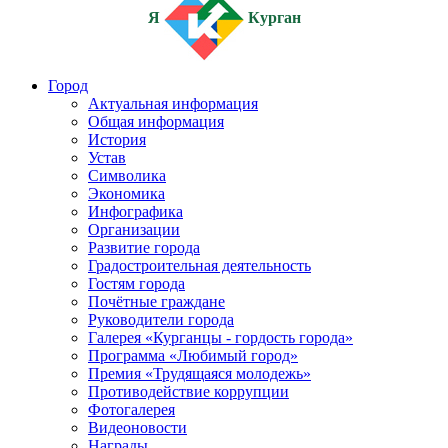
Я
Курган
Город
Актуальная информация
Общая информация
История
Устав
Символика
Экономика
Инфографика
Организации
Развитие города
Градостроительная деятельность
Гостям города
Почётные граждане
Руководители города
Галерея «Курганцы - гордость города»
Программа «Любимый город»
Премия «Трудящаяся молодежь»
Противодействие коррупции
Фотогалерея
Видеоновости
Награды