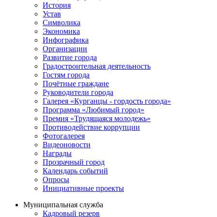
История
Устав
Символика
Экономика
Инфографика
Организации
Развитие города
Градостроительная деятельность
Гостям города
Почётные граждане
Руководители города
Галерея «Курганцы - гордость города»
Программа «Любимый город»
Премия «Трудящаяся молодежь»
Противодействие коррупции
Фотогалерея
Видеоновости
Награды
Прозрачный город
Календарь событий
Опросы
Инициативные проекты
Муниципальная служба
Кадровый резерв