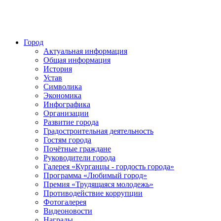
Город
Актуальная информация
Общая информация
История
Устав
Символика
Экономика
Инфографика
Организации
Развитие города
Градостроительная деятельность
Гостям города
Почётные граждане
Руководители города
Галерея «Курганцы - гордость города»
Программа «Любимый город»
Премия «Трудящаяся молодежь»
Противодействие коррупции
Фотогалерея
Видеоновости
Награды