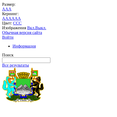
Размер:
A
A
A
Кернинг:
AA
AA
AA
Цвет:
C
C
C
Изображения
Вкл.
Выкл.
Обычная версия сайта
Войти
Информация
Поиск
Все результаты