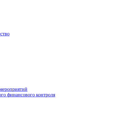
ество
 мероприятий
го финансового контроля