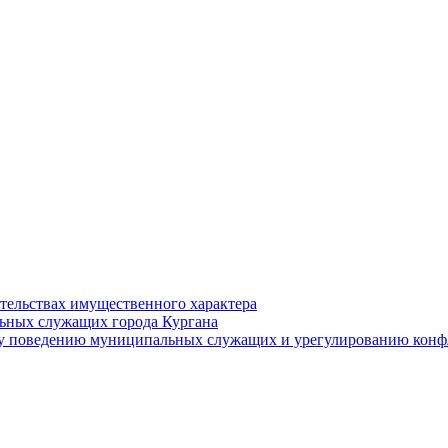
ательствах имущественного характера
ьных служащих города Кургана
у поведению муниципальных служащих и урегулированию конфл