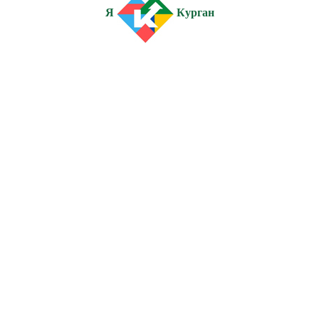
Я
Курган