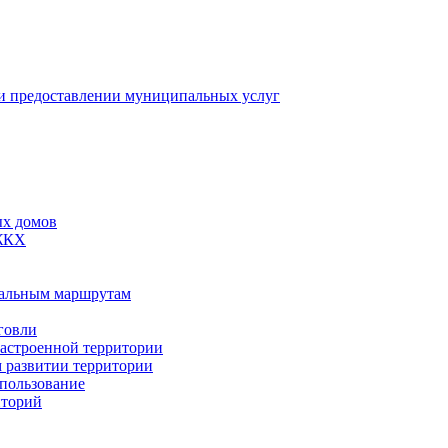
 предоставлении муниципальных услуг
ых домов
 ЖКХ
пальным маршрутам
говли
застроенной территории
м развитии территории
спользование
иторий