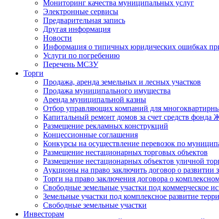
Мониторинг качества муниципальных услуг
Электронные сервисы
Предварительная запись
Другая информация
Новости
Информация о типичных юридических ошибках при
Услуги по погребению
Перечень МСЗУ
Торги
Продажа, аренда земельных и лесных участков
Продажа муниципального имущества
Аренда муниципальной казны
Отбор управляющих компаний для многоквартирн
Капитальный ремонт домов за счет средств фонда
Размещение рекламных конструкций
Концессионные соглашения
Конкурсы на осуществление перевозок по муници
Размещение нестационарных торговых объектов
Размещение нестационарных объектов уличной тор
Аукционы на право заключить договор о развитии 
Торги на право заключения договора о комплексно
Свободные земельные участки под коммерческое и
Земельные участки под комплексное развитие терр
Свободные земельные участки
Инвесторам