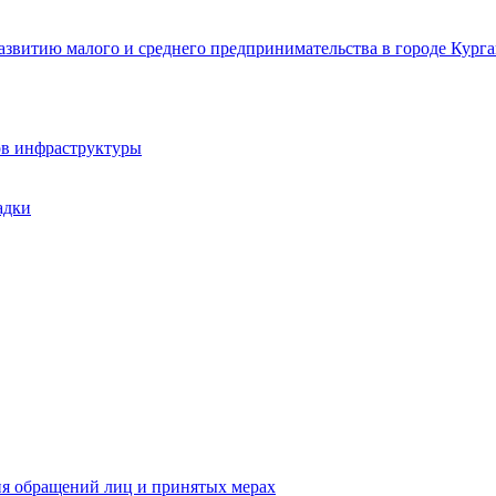
звитию малого и среднего предпринимательства в городе Курга
ов инфраструктуры
адки
ия обращений лиц и принятых мерах