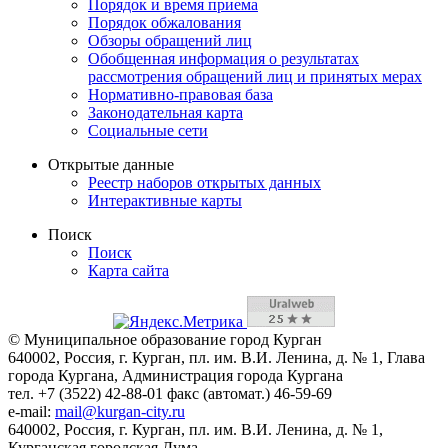
Порядок и время приема
Порядок обжалования
Обзоры обращений лиц
Обобщенная информация о результатах
рассмотрения обращений лиц и принятых мерах
Нормативно-правовая база
Законодательная карта
Социальные сети
Открытые данные
Реестр наборов открытых данных
Интерактивные карты
Поиск
Поиск
Карта сайта
© Муниципальное образование город Курган
640002, Россия, г. Курган, пл. им. В.И. Ленина, д. № 1, Глава
города Кургана, Администрация города Кургана
тел. +7 (3522) 42-88-01 факс (автомат.) 46-59-69
e-mail:
mail@kurgan-city.ru
640002, Россия, г. Курган, пл. им. В.И. Ленина, д. № 1,
Курганская городская Дума