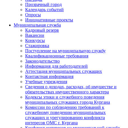
Прозрачный город
Календарь событий
Опросы
Инициативные проекты
Муниципальная служба
Кадровый резерв
Вакансии
Конкурсы
Стажировка
Поступление на муниципальную службу
Квалификационные требования
Законодательство
Информация для работодателей
Аттестация муниципальных служащих
Контактная информация
Учебные учреждения
Сведения о доходах, расходах, об имуществе и
обязательствах имущественного характера
Кодексы этики и служебного поведения
муниципальных служащих города Кургана
Комиссии по соблюдению требований к
служебному поведению муниципальных
служащих и урегулированию конфликта
интересов ОМС г. Кургана
Конфликт интересов на муниципальной службе