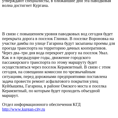
утверждают специалисты, в ближайшие дни эта паводковая
волна достигнет Кургана.
В связи с повышением уровня паводковых вод сегодня будет
перекрыта дорога в поселок Глинки. В поселке Вороновка на
участке дамбы по улице Гагарина будут засыпаны проемы для
проезда транспорта на территорию дачных кооперативов.
Через два–три дня вода перекроет дорогу на поселок Увал.
Как и в предыдущие годы, движение городского
пассажирского транспорта по этому маршруту будет
осуществляться через поселок Керамзитный. В связи с этим
сегодня, на совещании комиссии по чрезвычайным
ситуациям, перед дорожными предприятиями поставлена
задача провести ремонт асфальтового покрытия улиц
Куйбышева, Гагарина, в районе Омского моста и поселка
Керамзитный, по которым будет проходить объездной
маршрут.
Отдел информационного обеспечения КГД
http://www.kurgan-city.ru