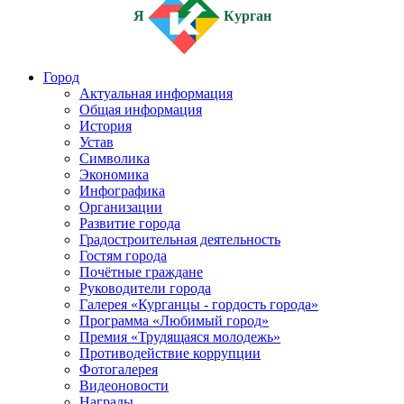
Я
Курган
Город
Актуальная информация
Общая информация
История
Устав
Символика
Экономика
Инфографика
Организации
Развитие города
Градостроительная деятельность
Гостям города
Почётные граждане
Руководители города
Галерея «Курганцы - гордость города»
Программа «Любимый город»
Премия «Трудящаяся молодежь»
Противодействие коррупции
Фотогалерея
Видеоновости
Награды