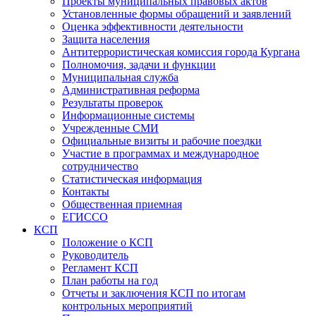
Проекты муниципальных правовых актов
Установленные формы обращений и заявлений
Оценка эффективности деятельности
Защита населения
Антитеррористическая комиссия города Кургана
Полномочия, задачи и функции
Муниципальная служба
Административная реформа
Результаты проверок
Информационные системы
Учрежденные СМИ
Официальные визиты и рабочие поездки
Участие в программах и международное
сотрудничество
Статистическая информация
Контакты
Общественная приемная
ЕГИССО
КСП
Положение о КСП
Руководитель
Регламент КСП
План работы на год
Отчеты и заключения КСП по итогам
контрольных мероприятий