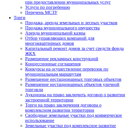
при предоставлении муниципальных услуг
Услуги по погребению
Перечень МСЗУ
Торги
Продажа, аренда земельных и лесных участков
Продажа муниципального имущества
Аренда муниципальной казны
Отбор управляющих компаний для
многоквартирных домов
Капитальный ремонт домов за счет средств фонда
ЖКХ
Размещение рекламных конструкций
Концессионные соглашения
Конкурсы на осуществление перевозок по
муниципальным маршрутам
Размещение нестационарных торговых объектов
Размещение нестационарных объектов уличной
торговли
Аукционы на право заключить договор о развитии
застроенной территории
Торги на право заключения договора о
комплексном развитии территории
Свободные земельные участки под коммерческое
использование
Земельные участки под комплексное развитие