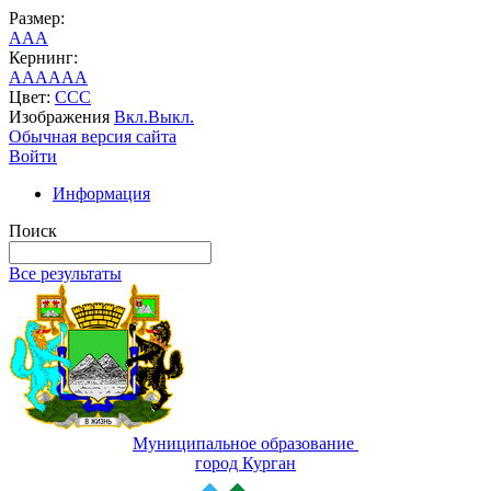
Размер:
A
A
A
Кернинг:
AA
AA
AA
Цвет:
C
C
C
Изображения
Вкл.
Выкл.
Обычная версия сайта
Войти
Информация
Поиск
Все результаты
Муниципальное образование
город Курган