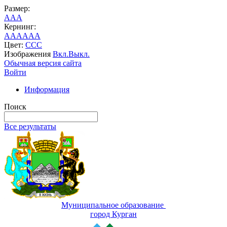
Размер:
A
A
A
Кернинг:
AA
AA
AA
Цвет:
C
C
C
Изображения
Вкл.
Выкл.
Обычная версия сайта
Войти
Информация
Поиск
Все результаты
Муниципальное образование
город Курган