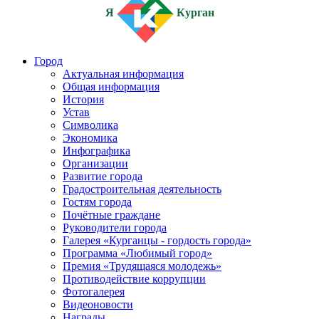
Я
Курган
Город
Актуальная информация
Общая информация
История
Устав
Символика
Экономика
Инфографика
Организации
Развитие города
Градостроительная деятельность
Гостям города
Почётные граждане
Руководители города
Галерея «Курганцы - гордость города»
Программа «Любимый город»
Премия «Трудящаяся молодежь»
Противодействие коррупции
Фотогалерея
Видеоновости
Награды