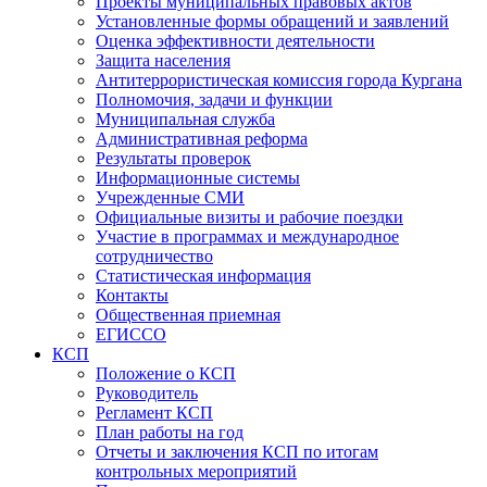
Проекты муниципальных правовых актов
Установленные формы обращений и заявлений
Оценка эффективности деятельности
Защита населения
Антитеррористическая комиссия города Кургана
Полномочия, задачи и функции
Муниципальная служба
Административная реформа
Результаты проверок
Информационные системы
Учрежденные СМИ
Официальные визиты и рабочие поездки
Участие в программах и международное
сотрудничество
Статистическая информация
Контакты
Общественная приемная
ЕГИССО
КСП
Положение о КСП
Руководитель
Регламент КСП
План работы на год
Отчеты и заключения КСП по итогам
контрольных мероприятий