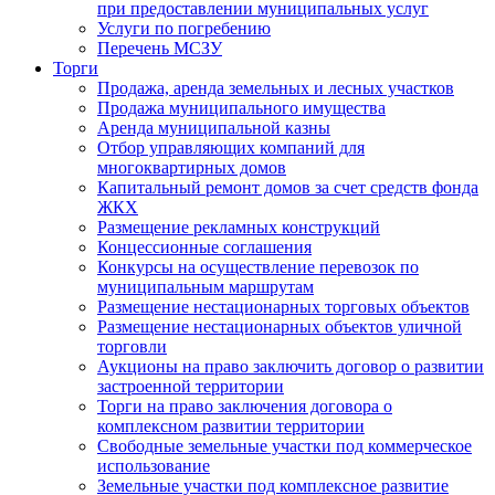
при предоставлении муниципальных услуг
Услуги по погребению
Перечень МСЗУ
Торги
Продажа, аренда земельных и лесных участков
Продажа муниципального имущества
Аренда муниципальной казны
Отбор управляющих компаний для
многоквартирных домов
Капитальный ремонт домов за счет средств фонда
ЖКХ
Размещение рекламных конструкций
Концессионные соглашения
Конкурсы на осуществление перевозок по
муниципальным маршрутам
Размещение нестационарных торговых объектов
Размещение нестационарных объектов уличной
торговли
Аукционы на право заключить договор о развитии
застроенной территории
Торги на право заключения договора о
комплексном развитии территории
Свободные земельные участки под коммерческое
использование
Земельные участки под комплексное развитие