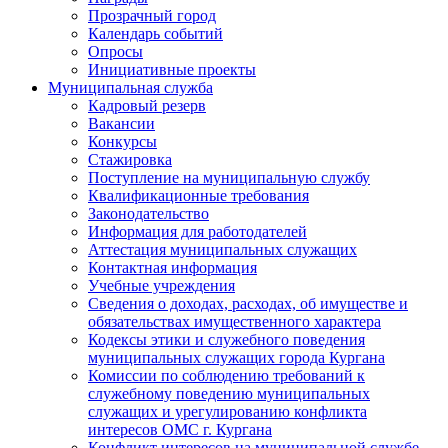
Прозрачный город
Календарь событий
Опросы
Инициативные проекты
Муниципальная служба
Кадровый резерв
Вакансии
Конкурсы
Стажировка
Поступление на муниципальную службу
Квалификационные требования
Законодательство
Информация для работодателей
Аттестация муниципальных служащих
Контактная информация
Учебные учреждения
Сведения о доходах, расходах, об имуществе и
обязательствах имущественного характера
Кодексы этики и служебного поведения
муниципальных служащих города Кургана
Комиссии по соблюдению требований к
служебному поведению муниципальных
служащих и урегулированию конфликта
интересов ОМС г. Кургана
Конфликт интересов на муниципальной службе