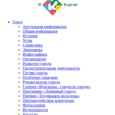
Я
Курган
Город
Актуальная информация
Общая информация
История
Устав
Символика
Экономика
Инфографика
Организации
Развитие города
Градостроительная деятельность
Гостям города
Почётные граждане
Руководители города
Галерея «Курганцы - гордость города»
Программа «Любимый город»
Премия «Трудящаяся молодежь»
Противодействие коррупции
Фотогалерея
Видеоновости
Награды