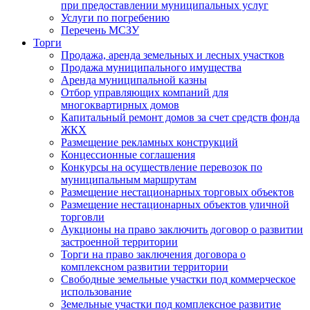
при предоставлении муниципальных услуг
Услуги по погребению
Перечень МСЗУ
Торги
Продажа, аренда земельных и лесных участков
Продажа муниципального имущества
Аренда муниципальной казны
Отбор управляющих компаний для
многоквартирных домов
Капитальный ремонт домов за счет средств фонда
ЖКХ
Размещение рекламных конструкций
Концессионные соглашения
Конкурсы на осуществление перевозок по
муниципальным маршрутам
Размещение нестационарных торговых объектов
Размещение нестационарных объектов уличной
торговли
Аукционы на право заключить договор о развитии
застроенной территории
Торги на право заключения договора о
комплексном развитии территории
Свободные земельные участки под коммерческое
использование
Земельные участки под комплексное развитие