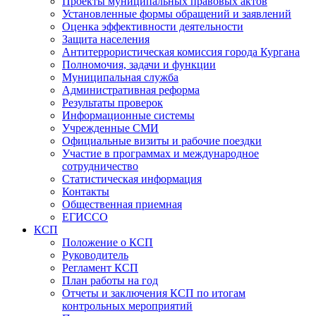
Проекты муниципальных правовых актов
Установленные формы обращений и заявлений
Оценка эффективности деятельности
Защита населения
Антитеррористическая комиссия города Кургана
Полномочия, задачи и функции
Муниципальная служба
Административная реформа
Результаты проверок
Информационные системы
Учрежденные СМИ
Официальные визиты и рабочие поездки
Участие в программах и международное
сотрудничество
Статистическая информация
Контакты
Общественная приемная
ЕГИССО
КСП
Положение о КСП
Руководитель
Регламент КСП
План работы на год
Отчеты и заключения КСП по итогам
контрольных мероприятий