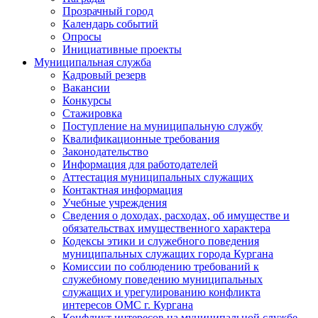
Прозрачный город
Календарь событий
Опросы
Инициативные проекты
Муниципальная служба
Кадровый резерв
Вакансии
Конкурсы
Стажировка
Поступление на муниципальную службу
Квалификационные требования
Законодательство
Информация для работодателей
Аттестация муниципальных служащих
Контактная информация
Учебные учреждения
Сведения о доходах, расходах, об имуществе и
обязательствах имущественного характера
Кодексы этики и служебного поведения
муниципальных служащих города Кургана
Комиссии по соблюдению требований к
служебному поведению муниципальных
служащих и урегулированию конфликта
интересов ОМС г. Кургана
Конфликт интересов на муниципальной службе