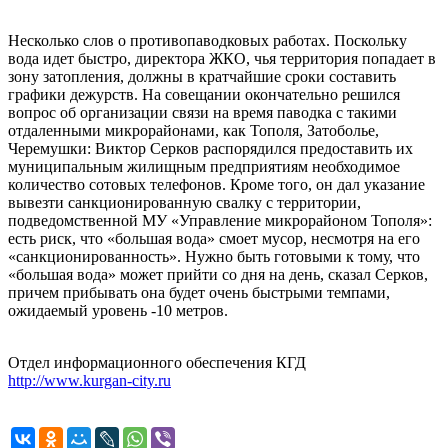
Несколько слов о противопаводковых работах. Поскольку
вода идет быстро, директора ЖКО, чья территория попадает в
зону затопления, должны в кратчайшие сроки составить
графики дежурств. На совещании окончательно решился
вопрос об организации связи на время паводка с такими
отдаленными микрорайонами, как Тополя, Затоболье,
Черемушки: Виктор Серков распорядился предоставить их
муниципальным жилищным предприятиям необходимое
количество сотовых телефонов. Кроме того, он дал указание
вывезти санкционированную свалку с территории,
подведомственной МУ «Управление микрорайоном Тополя»:
есть риск, что «большая вода» смоет мусор, несмотря на его
«санкционированность». Нужно быть готовыми к тому, что
«большая вода» может прийти со дня на день, сказал Серков,
причем прибывать она будет очень быстрыми темпами,
ожидаемый уровень -10 метров.
Отдел информационного обеспечения КГД
http://www.kurgan-city.ru