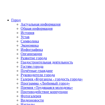
Город
Актуальная информация
Общая информация
История
Устав
Символика
Экономика
Инфографика
Организации
Развитие города
Градостроительная деятельность
Гостям города
Почётные граждане
Руководители города
Галерея «Курганцы - гордость города»
Программа «Любимый город»
Премия «Трудящаяся молодежь»
Противодействие коррупции
Фотогалерея
Видеоновости
Награды