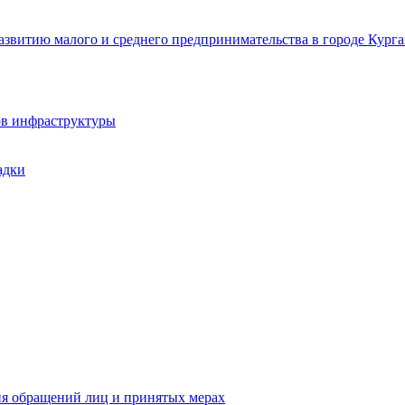
звитию малого и среднего предпринимательства в городе Курга
ов инфраструктуры
адки
ия обращений лиц и принятых мерах