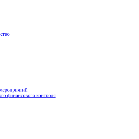
ество
 мероприятий
го финансового контроля