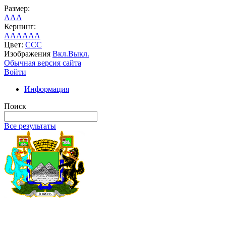
Размер:
A
A
A
Кернинг:
AA
AA
AA
Цвет:
C
C
C
Изображения
Вкл.
Выкл.
Обычная версия сайта
Войти
Информация
Поиск
Все результаты