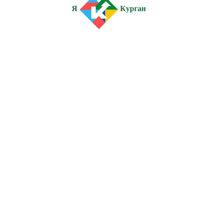
Я
Курган