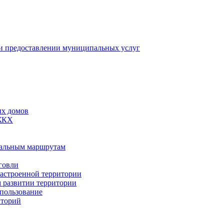
 предоставлении муниципальных услуг
ых домов
 ЖКХ
пальным маршрутам
говли
застроенной территории
м развитии территории
спользование
иторий