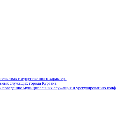
ательствах имущественного характера
ьных служащих города Кургана
у поведению муниципальных служащих и урегулированию конфл