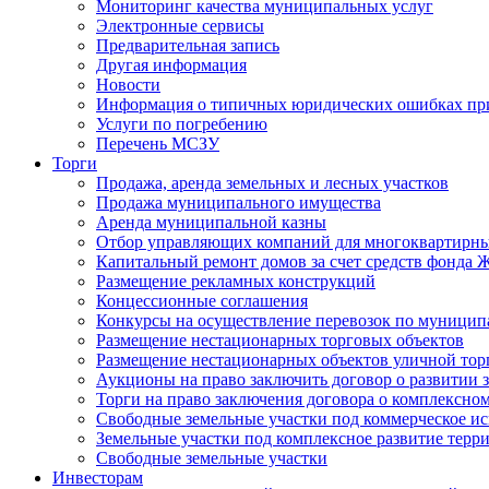
Мониторинг качества муниципальных услуг
Электронные сервисы
Предварительная запись
Другая информация
Новости
Информация о типичных юридических ошибках при
Услуги по погребению
Перечень МСЗУ
Торги
Продажа, аренда земельных и лесных участков
Продажа муниципального имущества
Аренда муниципальной казны
Отбор управляющих компаний для многоквартирн
Капитальный ремонт домов за счет средств фонда
Размещение рекламных конструкций
Концессионные соглашения
Конкурсы на осуществление перевозок по муници
Размещение нестационарных торговых объектов
Размещение нестационарных объектов уличной тор
Аукционы на право заключить договор о развитии 
Торги на право заключения договора о комплексно
Свободные земельные участки под коммерческое и
Земельные участки под комплексное развитие терр
Свободные земельные участки
Инвесторам