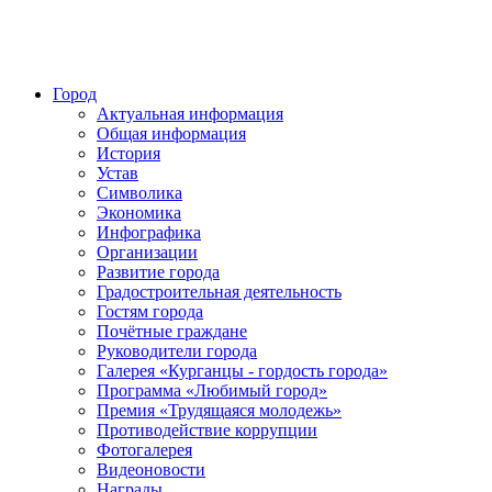
Город
Актуальная информация
Общая информация
История
Устав
Символика
Экономика
Инфографика
Организации
Развитие города
Градостроительная деятельность
Гостям города
Почётные граждане
Руководители города
Галерея «Курганцы - гордость города»
Программа «Любимый город»
Премия «Трудящаяся молодежь»
Противодействие коррупции
Фотогалерея
Видеоновости
Награды