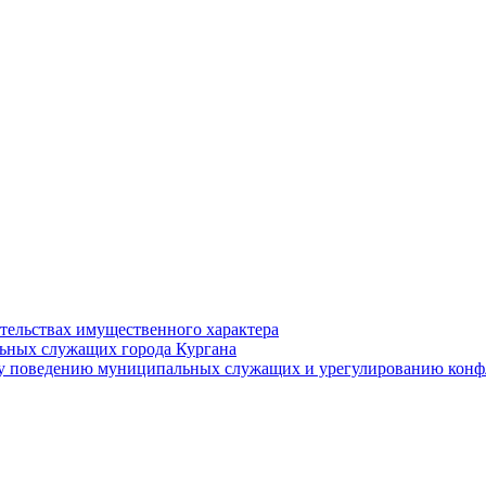
ательствах имущественного характера
ьных служащих города Кургана
у поведению муниципальных служащих и урегулированию конфл