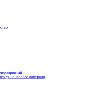
ество
 мероприятий
го финансового контроля