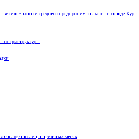
звитию малого и среднего предпринимательства в городе Курга
ов инфраструктуры
адки
ия обращений лиц и принятых мерах