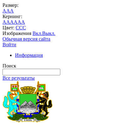
Размер:
A
A
A
Кернинг:
AA
AA
AA
Цвет:
C
C
C
Изображения
Вкл.
Выкл.
Обычная версия сайта
Войти
Информация
Поиск
Все результаты