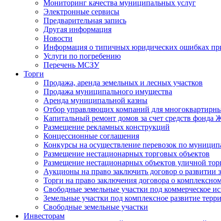
Мониторинг качества муниципальных услуг
Электронные сервисы
Предварительная запись
Другая информация
Новости
Информация о типичных юридических ошибках при
Услуги по погребению
Перечень МСЗУ
Торги
Продажа, аренда земельных и лесных участков
Продажа муниципального имущества
Аренда муниципальной казны
Отбор управляющих компаний для многоквартирн
Капитальный ремонт домов за счет средств фонда
Размещение рекламных конструкций
Концессионные соглашения
Конкурсы на осуществление перевозок по муници
Размещение нестационарных торговых объектов
Размещение нестационарных объектов уличной тор
Аукционы на право заключить договор о развитии 
Торги на право заключения договора о комплексно
Свободные земельные участки под коммерческое и
Земельные участки под комплексное развитие терр
Свободные земельные участки
Инвесторам