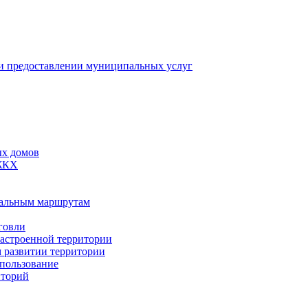
 предоставлении муниципальных услуг
ых домов
 ЖКХ
пальным маршрутам
говли
застроенной территории
м развитии территории
спользование
иторий