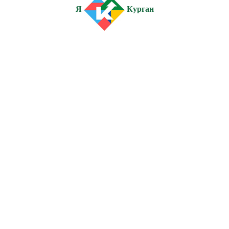
Я
Курган