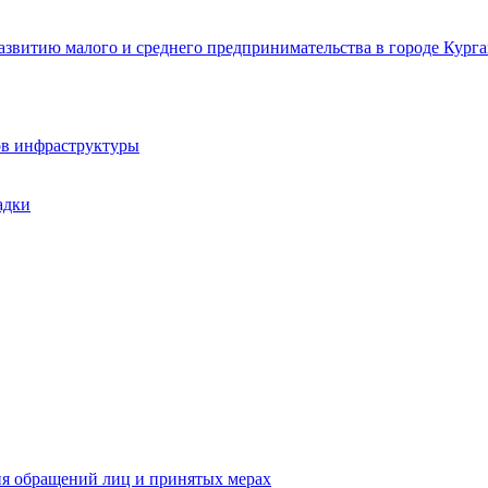
звитию малого и среднего предпринимательства в городе Курга
ов инфраструктуры
адки
ия обращений лиц и принятых мерах