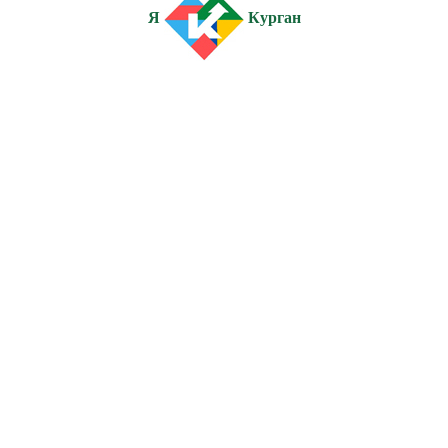
Я
Курган