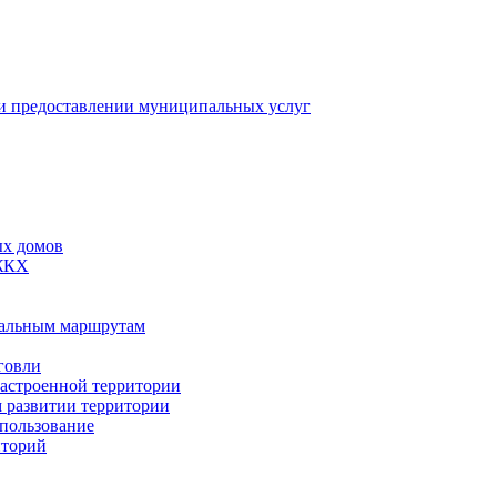
 предоставлении муниципальных услуг
ых домов
 ЖКХ
пальным маршрутам
говли
застроенной территории
м развитии территории
спользование
иторий