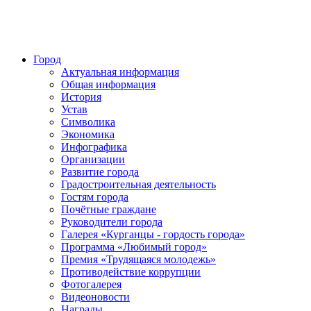
Город
Актуальная информация
Общая информация
История
Устав
Символика
Экономика
Инфографика
Организации
Развитие города
Градостроительная деятельность
Гостям города
Почётные граждане
Руководители города
Галерея «Курганцы - гордость города»
Программа «Любимый город»
Премия «Трудящаяся молодежь»
Противодействие коррупции
Фотогалерея
Видеоновости
Награды