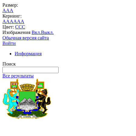
Размер:
A
A
A
Кернинг:
AA
AA
AA
Цвет:
C
C
C
Изображения
Вкл.
Выкл.
Обычная версия сайта
Войти
Информация
Поиск
Все результаты