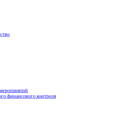
ество
 мероприятий
го финансового контроля