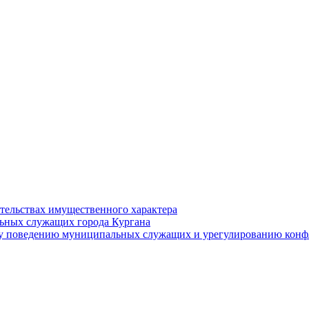
ательствах имущественного характера
ьных служащих города Кургана
у поведению муниципальных служащих и урегулированию конфл