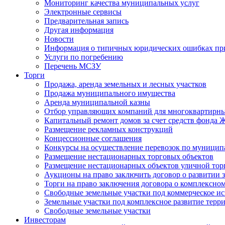
Мониторинг качества муниципальных услуг
Электронные сервисы
Предварительная запись
Другая информация
Новости
Информация о типичных юридических ошибках при
Услуги по погребению
Перечень МСЗУ
Торги
Продажа, аренда земельных и лесных участков
Продажа муниципального имущества
Аренда муниципальной казны
Отбор управляющих компаний для многоквартирн
Капитальный ремонт домов за счет средств фонда
Размещение рекламных конструкций
Концессионные соглашения
Конкурсы на осуществление перевозок по муници
Размещение нестационарных торговых объектов
Размещение нестационарных объектов уличной тор
Аукционы на право заключить договор о развитии 
Торги на право заключения договора о комплексно
Свободные земельные участки под коммерческое и
Земельные участки под комплексное развитие терр
Свободные земельные участки
Инвесторам