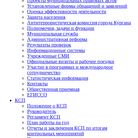
Проекты муниципальных правовых актов
Установленные формы обращений и заявлений
Оценка эффективности деятельности
Защита населения
Антитеррористическая комиссия города Кургана
Полномочия, задачи и функции
Муниципальная служба
Административная реформа
Результаты проверок
Информационные системы
Учрежденные СМИ
Официальные визиты и рабочие поездки
Участие в программах и международное
сотрудничество
Статистическая информация
Контакты
Общественная приемная
ЕГИССО
КСП
Положение о КСП
Руководитель
Регламент КСП
План работы на год
Отчеты и заключения КСП по итогам
контрольных мероприятий