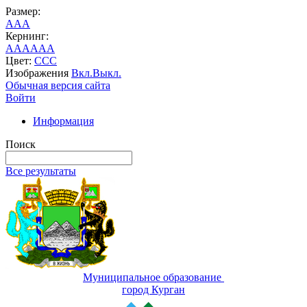
Размер:
A
A
A
Кернинг:
AA
AA
AA
Цвет:
C
C
C
Изображения
Вкл.
Выкл.
Обычная версия сайта
Войти
Информация
Поиск
Все результаты
Муниципальное образование
город Курган