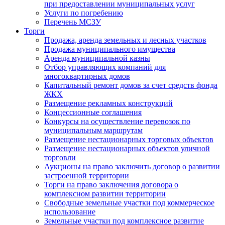
при предоставлении муниципальных услуг
Услуги по погребению
Перечень МСЗУ
Торги
Продажа, аренда земельных и лесных участков
Продажа муниципального имущества
Аренда муниципальной казны
Отбор управляющих компаний для
многоквартирных домов
Капитальный ремонт домов за счет средств фонда
ЖКХ
Размещение рекламных конструкций
Концессионные соглашения
Конкурсы на осуществление перевозок по
муниципальным маршрутам
Размещение нестационарных торговых объектов
Размещение нестационарных объектов уличной
торговли
Аукционы на право заключить договор о развитии
застроенной территории
Торги на право заключения договора о
комплексном развитии территории
Свободные земельные участки под коммерческое
использование
Земельные участки под комплексное развитие