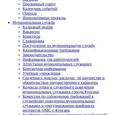
Прозрачный город
Календарь событий
Опросы
Инициативные проекты
Муниципальная служба
Кадровый резерв
Вакансии
Конкурсы
Стажировка
Поступление на муниципальную службу
Квалификационные требования
Законодательство
Информация для работодателей
Аттестация муниципальных служащих
Контактная информация
Учебные учреждения
Сведения о доходах, расходах, об имуществе и
обязательствах имущественного характера
Кодексы этики и служебного поведения
муниципальных служащих города Кургана
Комиссии по соблюдению требований к
служебному поведению муниципальных
служащих и урегулированию конфликта
интересов ОМС г. Кургана
Конфликт интересов на муниципальной службе