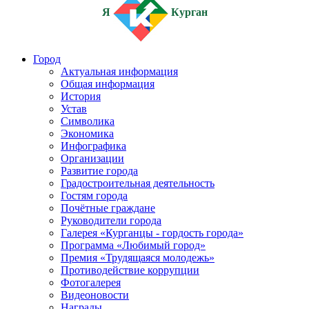
Я
Курган
Город
Актуальная информация
Общая информация
История
Устав
Символика
Экономика
Инфографика
Организации
Развитие города
Градостроительная деятельность
Гостям города
Почётные граждане
Руководители города
Галерея «Курганцы - гордость города»
Программа «Любимый город»
Премия «Трудящаяся молодежь»
Противодействие коррупции
Фотогалерея
Видеоновости
Награды