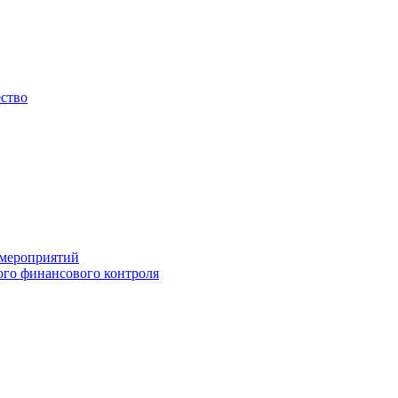
ество
 мероприятий
го финансового контроля