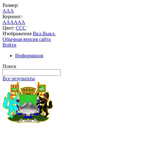
Размер:
A
A
A
Кернинг:
AA
AA
AA
Цвет:
C
C
C
Изображения
Вкл.
Выкл.
Обычная версия сайта
Войти
Информация
Поиск
Все результаты