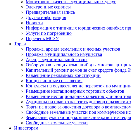
Мониторинг качества муниципальных услуг
Электронные сервисы
Предварительная запись
Другая информация
Новости
Информация о типичных юридических ошибках при
Услуги по погребению
Перечень МСЗУ
Торги
Продажа, аренда земельных и лесных участков
Продажа муниципального имущества
Аренда муниципальной казны
Отбор управляющих компаний для многоквартирн
Капитальный ремонт домов за счет средств фонда
Размещение рекламных конструкций
Концессионные соглашения
Конкурсы на осуществление перевозок по муници
Размещение нестационарных торговых объектов
Размещение нестационарных объектов уличной тор
Аукционы на право заключить договор о развитии 
Торги на право заключения договора о комплексно
Свободные земельные участки под коммерческое и
Земельные участки под комплексное развитие терр
Свободные земельные участки
Инвесторам