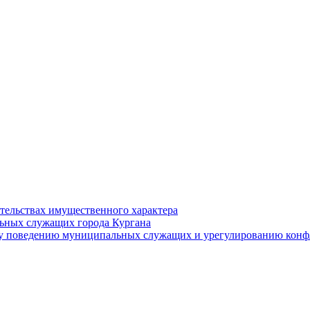
ательствах имущественного характера
ьных служащих города Кургана
у поведению муниципальных служащих и урегулированию конфл