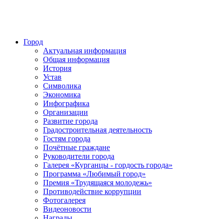
Город
Актуальная информация
Общая информация
История
Устав
Символика
Экономика
Инфографика
Организации
Развитие города
Градостроительная деятельность
Гостям города
Почётные граждане
Руководители города
Галерея «Курганцы - гордость города»
Программа «Любимый город»
Премия «Трудящаяся молодежь»
Противодействие коррупции
Фотогалерея
Видеоновости
Награды