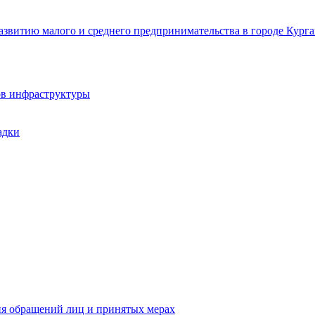
звитию малого и среднего предпринимательства в городе Курга
ов инфраструктуры
адки
ия обращений лиц и принятых мерах