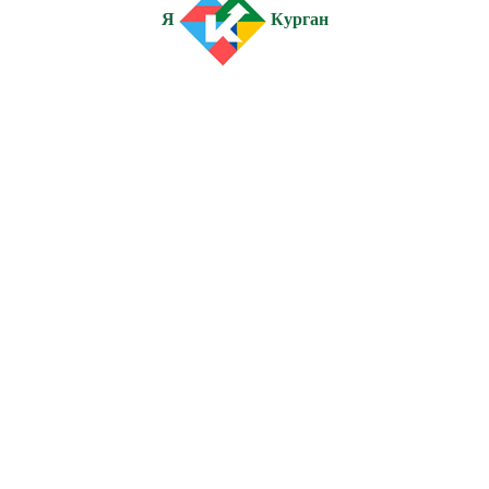
Я
Курган