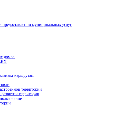
 предоставлении муниципальных услуг
ых домов
 ЖКХ
пальным маршрутам
говли
застроенной территории
м развитии территории
спользование
иторий