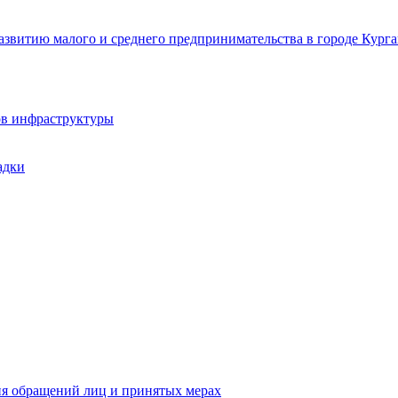
звитию малого и среднего предпринимательства в городе Курга
ов инфраструктуры
адки
ия обращений лиц и принятых мерах