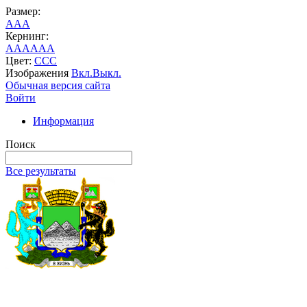
Размер:
A
A
A
Кернинг:
AA
AA
AA
Цвет:
C
C
C
Изображения
Вкл.
Выкл.
Обычная версия сайта
Войти
Информация
Поиск
Все результаты