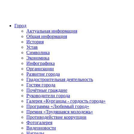
Город
Актуальная информация
Общая информация
История
Устав
Символика
Экономика
Инфографика
Организации
Развитие города
Градостроительная деятельность
Гостям города
Почётные граждане
Руководители города
Галерея «Курганцы - гордость города»
Программа «Любимый город»
Премия «Трудящаяся молодежь»
Противодействие коррупции
Фотогалерея
Видеоновости
Награды