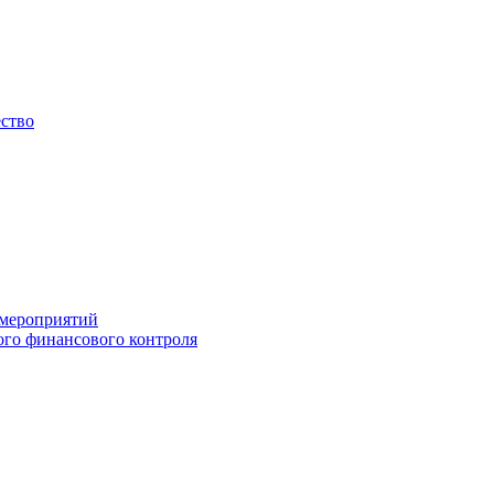
ество
 мероприятий
го финансового контроля