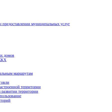
 предоставлении муниципальных услуг
ых домов
 ЖКХ
пальным маршрутам
говли
застроенной территории
м развитии территории
спользование
иторий