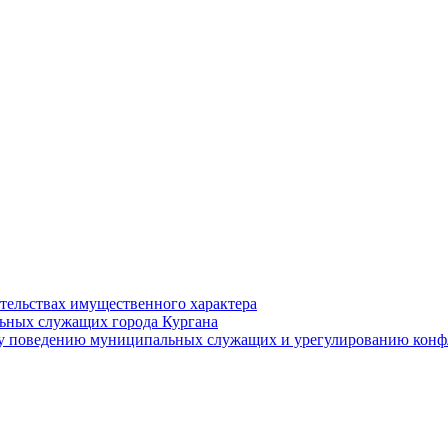
ательствах имущественного характера
ьных служащих города Кургана
у поведению муниципальных служащих и урегулированию конфл