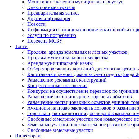
Мониторинг качества муниципальных услуг
Электронные сервисы
Предварительная запись
Другая информация
Новости
Информация о типичных юридических ошибках при
Услуги по погребению
Перечень МСЗУ
Торги
Продажа, аренда земельных и лесных участков
Продажа муниципального имущества
Аренда муниципальной казны
Отбор управляющих компаний для многоквартирн
Капитальный ремонт домов за счет средств фонда
Размещение рекламных конструкций
Концессионные соглашения
Конкурсы на осуществление перевозок по муници
Размещение нестационарных торговых объектов
Размещение нестационарных объектов уличной тор
Аукционы на право заключить договор о развитии 
Торги на право заключения договора о комплексно
Свободные земельные участки под коммерческое и
Земельные участки под комплексное развитие терр
Свободные земельные участки
Инвесторам