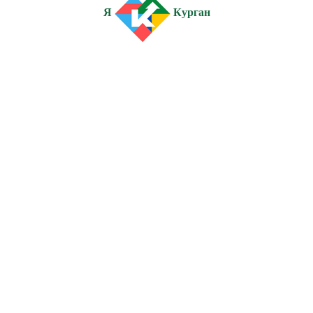
Я
Курган