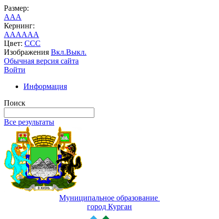
Размер:
A
A
A
Кернинг:
AA
AA
AA
Цвет:
C
C
C
Изображения
Вкл.
Выкл.
Обычная версия сайта
Войти
Информация
Поиск
Все результаты
Муниципальное образование
город Курган