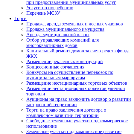
при предоставлении муниципальных услуг
Услуги по погребению
Перечень МСЗУ
Торги
Продажа, аренда земельных и лесных участков
Продажа муниципального имущества
Аренда муниципальной казны
Отбор управляющих компаний для
многоквартирных домов
Капитальный ремонт домов за счет средств фонда
ЖКХ
Размещение рекламных конструкций
Концессионные соглашения
Конкурсы на осуществление перевозок по
муниципальным маршрутам
Размещение нестационарных торговых объектов
Размещение нестационарных объектов уличной
торговли
Аукционы на право заключить договор о развитии
застроенной территории
Торги на право заключения договора о
комплексном развитии территории
Свободные земельные участки под коммерческое
использование
Земельные участки под комплексное развитие