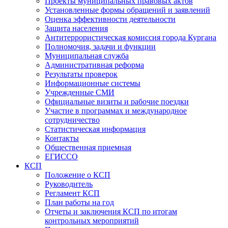
Проекты муниципальных правовых актов
Установленные формы обращений и заявлений
Оценка эффективности деятельности
Защита населения
Антитеррористическая комиссия города Кургана
Полномочия, задачи и функции
Муниципальная служба
Административная реформа
Результаты проверок
Информационные системы
Учрежденные СМИ
Официальные визиты и рабочие поездки
Участие в программах и международное
сотрудничество
Статистическая информация
Контакты
Общественная приемная
ЕГИССО
КСП
Положение о КСП
Руководитель
Регламент КСП
План работы на год
Отчеты и заключения КСП по итогам
контрольных мероприятий