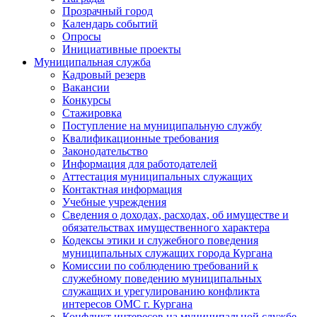
Прозрачный город
Календарь событий
Опросы
Инициативные проекты
Муниципальная служба
Кадровый резерв
Вакансии
Конкурсы
Стажировка
Поступление на муниципальную службу
Квалификационные требования
Законодательство
Информация для работодателей
Аттестация муниципальных служащих
Контактная информация
Учебные учреждения
Сведения о доходах, расходах, об имуществе и
обязательствах имущественного характера
Кодексы этики и служебного поведения
муниципальных служащих города Кургана
Комиссии по соблюдению требований к
служебному поведению муниципальных
служащих и урегулированию конфликта
интересов ОМС г. Кургана
Конфликт интересов на муниципальной службе