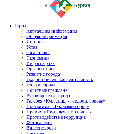
Я
Курган
Город
Актуальная информация
Общая информация
История
Устав
Символика
Экономика
Инфографика
Организации
Развитие города
Градостроительная деятельность
Гостям города
Почётные граждане
Руководители города
Галерея «Курганцы - гордость города»
Программа «Любимый город»
Премия «Трудящаяся молодежь»
Противодействие коррупции
Фотогалерея
Видеоновости
Награды