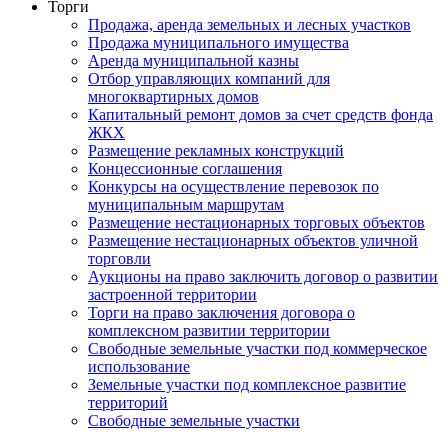
Торги
Продажа, аренда земельных и лесных участков
Продажа муниципального имущества
Аренда муниципальной казны
Отбор управляющих компаний для
многоквартирных домов
Капитальный ремонт домов за счет средств фонда
ЖКХ
Размещение рекламных конструкций
Концессионные соглашения
Конкурсы на осуществление перевозок по
муниципальным маршрутам
Размещение нестационарных торговых объектов
Размещение нестационарных объектов уличной
торговли
Аукционы на право заключить договор о развитии
застроенной территории
Торги на право заключения договора о
комплексном развитии территории
Свободные земельные участки под коммерческое
использование
Земельные участки под комплексное развитие
территорий
Свободные земельные участки