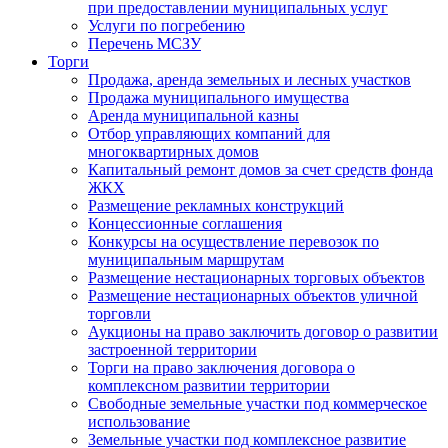
при предоставлении муниципальных услуг
Услуги по погребению
Перечень МСЗУ
Торги
Продажа, аренда земельных и лесных участков
Продажа муниципального имущества
Аренда муниципальной казны
Отбор управляющих компаний для
многоквартирных домов
Капитальный ремонт домов за счет средств фонда
ЖКХ
Размещение рекламных конструкций
Концессионные соглашения
Конкурсы на осуществление перевозок по
муниципальным маршрутам
Размещение нестационарных торговых объектов
Размещение нестационарных объектов уличной
торговли
Аукционы на право заключить договор о развитии
застроенной территории
Торги на право заключения договора о
комплексном развитии территории
Свободные земельные участки под коммерческое
использование
Земельные участки под комплексное развитие