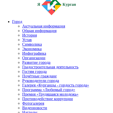
Я
Курган
Город
Актуальная информация
Общая информация
История
Устав
Символика
Экономика
Инфографика
Организации
Развитие города
Градостроительная деятельность
Гостям города
Почётные граждане
Руководители города
Галерея «Курганцы - гордость города»
Программа «Любимый город»
Премия «Трудящаяся молодежь»
Противодействие коррупции
Фотогалерея
Видеоновости
Награды