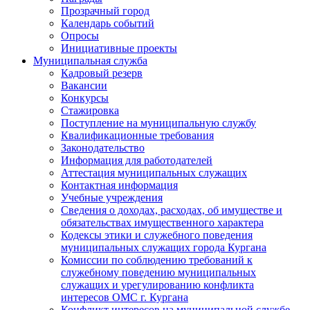
Прозрачный город
Календарь событий
Опросы
Инициативные проекты
Муниципальная служба
Кадровый резерв
Вакансии
Конкурсы
Стажировка
Поступление на муниципальную службу
Квалификационные требования
Законодательство
Информация для работодателей
Аттестация муниципальных служащих
Контактная информация
Учебные учреждения
Сведения о доходах, расходах, об имуществе и
обязательствах имущественного характера
Кодексы этики и служебного поведения
муниципальных служащих города Кургана
Комиссии по соблюдению требований к
служебному поведению муниципальных
служащих и урегулированию конфликта
интересов ОМС г. Кургана
Конфликт интересов на муниципальной службе