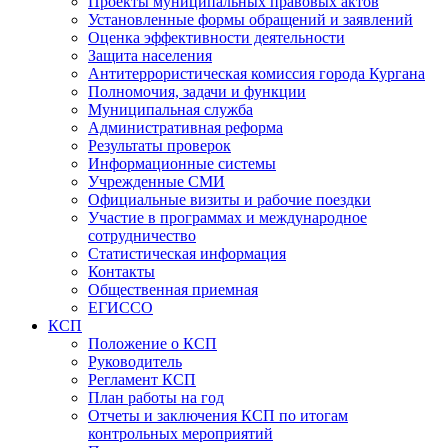
Проекты муниципальных правовых актов
Установленные формы обращений и заявлений
Оценка эффективности деятельности
Защита населения
Антитеррористическая комиссия города Кургана
Полномочия, задачи и функции
Муниципальная служба
Административная реформа
Результаты проверок
Информационные системы
Учрежденные СМИ
Официальные визиты и рабочие поездки
Участие в программах и международное
сотрудничество
Статистическая информация
Контакты
Общественная приемная
ЕГИССО
КСП
Положение о КСП
Руководитель
Регламент КСП
План работы на год
Отчеты и заключения КСП по итогам
контрольных мероприятий