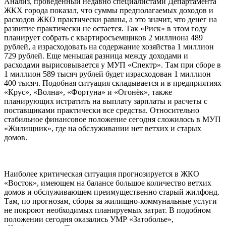
Анализ, проведенный недавно специалистами Департамента
ЖКХ города показал, что суммы предполагаемых доходов и
расходов ЖКО практически равны, а это значит, что денег на
развитие практически не остается. Так «Риск» в этом году
планирует собрать с квартиросъемщиков 2 миллиона 489
рублей, а израсходовать на содержание хозяйства 1 миллион
729 рублей. Еще меньшая разница между доходами и
расходами вырисовывается у МУП «Спектр». Там при сборе в
1 миллион 589 тысяч рублей будет израсходован 1 миллион
400 тысяч. Подобная ситуация складывается и в предприятиях
«Крус», «Волна», «Фортуна» и «Огонёк», также
планирующих истратить на выплату зарплаты и расчеты с
поставщиками практически все средства. Относительно
стабильное финансовое положение сегодня сложилось в МУП
«Жилищник», где на обслуживании нет ветхих и старых
домов.
Наиболее критическая ситуация прогнозируется в ЖКО
«Восток», имеющем на балансе большое количество ветхих
домов и обслуживающем преимущественно старый жилфонд.
Там, по прогнозам, сборы за жилищно-коммунальные услуги
не покроют необходимых планируемых затрат. В подобном
положении сегодня оказались УМР «Затоболье»,