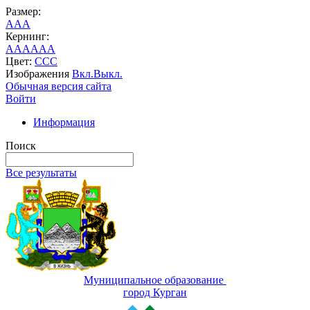
Размер:
A
A
A
Кернинг:
AA
AA
AA
Цвет:
C
C
C
Изображения
Вкл.
Выкл.
Обычная версия сайта
Войти
Информация
Поиск
Все результаты
Муниципальное образование
город Курган