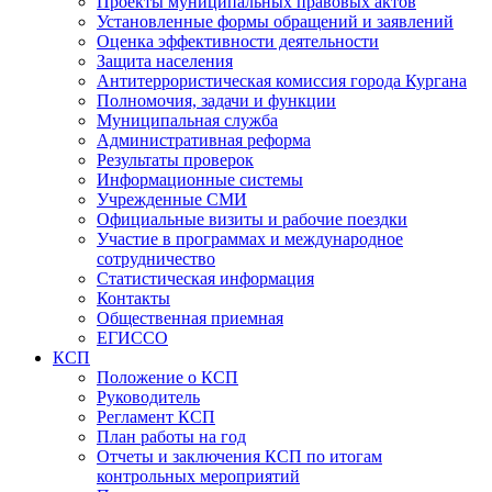
Проекты муниципальных правовых актов
Установленные формы обращений и заявлений
Оценка эффективности деятельности
Защита населения
Антитеррористическая комиссия города Кургана
Полномочия, задачи и функции
Муниципальная служба
Административная реформа
Результаты проверок
Информационные системы
Учрежденные СМИ
Официальные визиты и рабочие поездки
Участие в программах и международное
сотрудничество
Статистическая информация
Контакты
Общественная приемная
ЕГИССО
КСП
Положение о КСП
Руководитель
Регламент КСП
План работы на год
Отчеты и заключения КСП по итогам
контрольных мероприятий