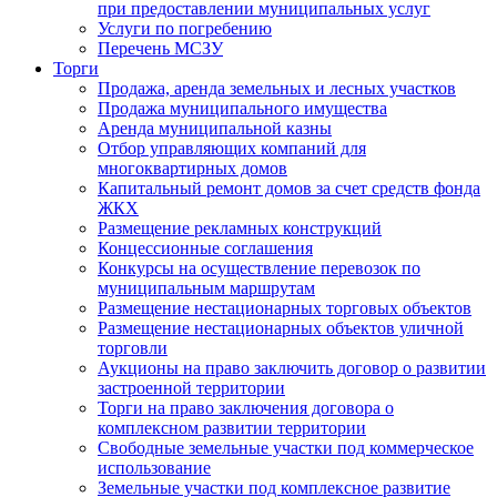
при предоставлении муниципальных услуг
Услуги по погребению
Перечень МСЗУ
Торги
Продажа, аренда земельных и лесных участков
Продажа муниципального имущества
Аренда муниципальной казны
Отбор управляющих компаний для
многоквартирных домов
Капитальный ремонт домов за счет средств фонда
ЖКХ
Размещение рекламных конструкций
Концессионные соглашения
Конкурсы на осуществление перевозок по
муниципальным маршрутам
Размещение нестационарных торговых объектов
Размещение нестационарных объектов уличной
торговли
Аукционы на право заключить договор о развитии
застроенной территории
Торги на право заключения договора о
комплексном развитии территории
Свободные земельные участки под коммерческое
использование
Земельные участки под комплексное развитие