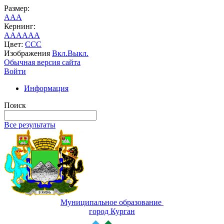
Размер:
A
A
A
Кернинг:
AA
AA
AA
Цвет:
C
C
C
Изображения
Вкл.
Выкл.
Обычная версия сайта
Войти
Информация
Поиск
Все результаты
Муниципальное образование
город Курган