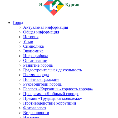
Я
Курган
Город
Актуальная информация
Общая информация
История
Устав
Символика
Экономика
Инфографика
Организации
Развитие города
Градостроительная деятельность
Гостям города
Почётные граждане
Руководители города
Галерея «Курганцы - гордость города»
Программа «Любимый город»
Премия «Трудящаяся молодежь»
Противодействие коррупции
Фотогалерея
Видеоновости
Награды