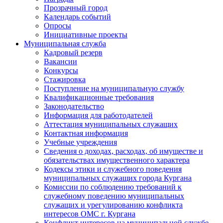
Прозрачный город
Календарь событий
Опросы
Инициативные проекты
Муниципальная служба
Кадровый резерв
Вакансии
Конкурсы
Стажировка
Поступление на муниципальную службу
Квалификационные требования
Законодательство
Информация для работодателей
Аттестация муниципальных служащих
Контактная информация
Учебные учреждения
Сведения о доходах, расходах, об имуществе и
обязательствах имущественного характера
Кодексы этики и служебного поведения
муниципальных служащих города Кургана
Комиссии по соблюдению требований к
служебному поведению муниципальных
служащих и урегулированию конфликта
интересов ОМС г. Кургана
Конфликт интересов на муниципальной службе