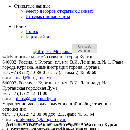
Открытые данные
Реестр наборов открытых данных
Интерактивные карты
Поиск
Поиск
Карта сайта
© Муниципальное образование город Курган
640002, Россия, г. Курган, пл. им. В.И. Ленина, д. № 1, Глава
города Кургана, Администрация города Кургана
тел. +7 (3522) 42-88-01 факс (автомат.) 46-59-69
e-mail:
mail@kurgan-city.ru
640002, Россия, г. Курган, пл. им. В.И. Ленина, д. № 1,
Курганская городская Дума
тел. +7 (3522) 42-84-00
e-mail:
duma@kurgan-city.ru
Управление массовых коммуникаций и общественных
отношений:
тел. +7 (3522) 42-88-08 доб. 232, факс 46-51-64
e-mail:
prokopieva@kurgan-city.ru
Сайт использует сервисы веб-аналитики с
Пресс-служба муниципального образования город Курган:
помощью технологии «cookie». Это позволяет
тел. +7 (3522) 42-88-08 доб. 236, факс 46-51-64