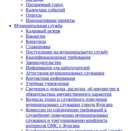
Прозрачный город
Календарь событий
Опросы
Инициативные проекты
Муниципальная служба
Кадровый резерв
Вакансии
Конкурсы
Стажировка
Поступление на муниципальную службу
Квалификационные требования
Законодательство
Информация для работодателей
Аттестация муниципальных служащих
Контактная информация
Учебные учреждения
Сведения о доходах, расходах, об имуществе и
обязательствах имущественного характера
Кодексы этики и служебного поведения
муниципальных служащих города Кургана
Комиссии по соблюдению требований к
служебному поведению муниципальных
служащих и урегулированию конфликта
интересов ОМС г. Кургана
Конфликт интересов на муниципальной службе