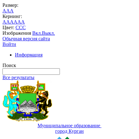
Размер:
A
A
A
Кернинг:
AA
AA
AA
Цвет:
C
C
C
Изображения
Вкл.
Выкл.
Обычная версия сайта
Войти
Информация
Поиск
Все результаты
Муниципальное образование
город Курган