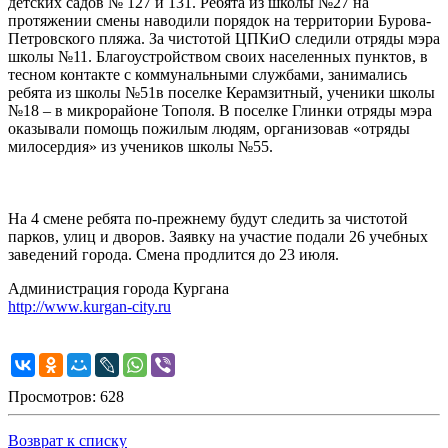
детских садов № 127 и 131. Ребята из школы №27 на
протяжении смены наводили порядок на территории Бурова-
Петровского пляжа. За чистотой ЦПКиО следили отряды мэра
школы №11. Благоустройством своих населенных пунктов, в
тесном контакте с коммунальными службами, занимались
ребята из школы №51в поселке Керамзитный, ученики школы
№18 – в микрорайоне Тополя. В поселке Глинки отряды мэра
оказывали помощь пожилым людям, организовав «отряды
милосердия» из учеников школы №55.
На 4 смене ребята по-прежнему будут следить за чистотой
парков, улиц и дворов. Заявку на участие подали 26 учебных
заведений города. Смена продлится до 23 июля.
Администрация города Кургана
http://www.kurgan-city.ru
Просмотров: 628
Возврат к списку