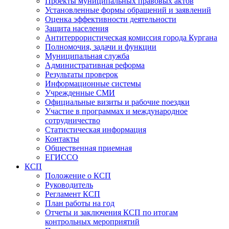
Проекты муниципальных правовых актов
Установленные формы обращений и заявлений
Оценка эффективности деятельности
Защита населения
Антитеррористическая комиссия города Кургана
Полномочия, задачи и функции
Муниципальная служба
Административная реформа
Результаты проверок
Информационные системы
Учрежденные СМИ
Официальные визиты и рабочие поездки
Участие в программах и международное
сотрудничество
Статистическая информация
Контакты
Общественная приемная
ЕГИССО
КСП
Положение о КСП
Руководитель
Регламент КСП
План работы на год
Отчеты и заключения КСП по итогам
контрольных мероприятий