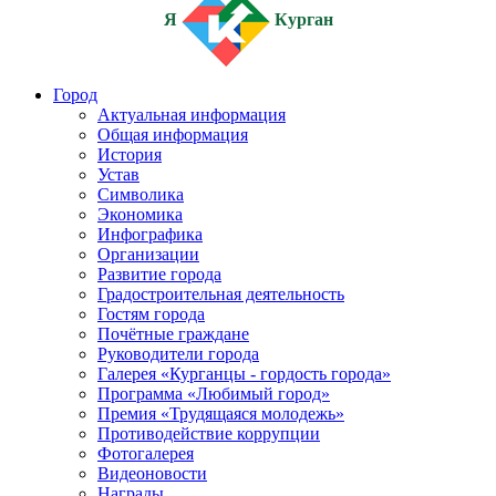
Я
Курган
Город
Актуальная информация
Общая информация
История
Устав
Символика
Экономика
Инфографика
Организации
Развитие города
Градостроительная деятельность
Гостям города
Почётные граждане
Руководители города
Галерея «Курганцы - гордость города»
Программа «Любимый город»
Премия «Трудящаяся молодежь»
Противодействие коррупции
Фотогалерея
Видеоновости
Награды