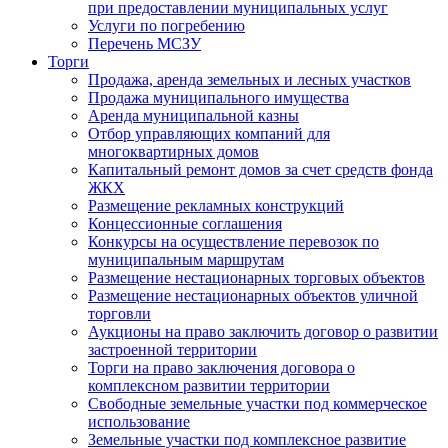
при предоставлении муниципальных услуг
Услуги по погребению
Перечень МСЗУ
Торги
Продажа, аренда земельных и лесных участков
Продажа муниципального имущества
Аренда муниципальной казны
Отбор управляющих компаний для
многоквартирных домов
Капитальный ремонт домов за счет средств фонда
ЖКХ
Размещение рекламных конструкций
Концессионные соглашения
Конкурсы на осуществление перевозок по
муниципальным маршрутам
Размещение нестационарных торговых объектов
Размещение нестационарных объектов уличной
торговли
Аукционы на право заключить договор о развитии
застроенной территории
Торги на право заключения договора о
комплексном развитии территории
Свободные земельные участки под коммерческое
использование
Земельные участки под комплексное развитие