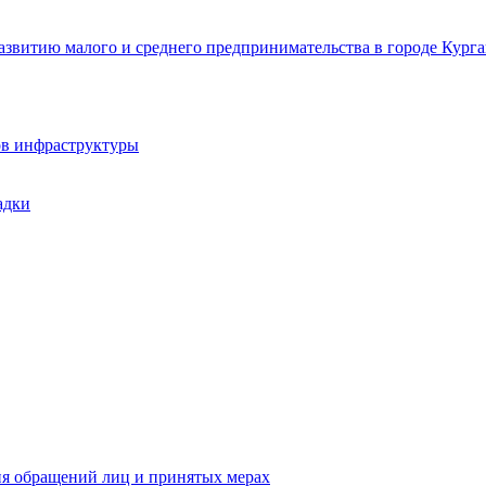
звитию малого и среднего предпринимательства в городе Курга
ов инфраструктуры
адки
ия обращений лиц и принятых мерах