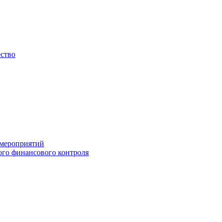
ество
 мероприятий
го финансового контроля