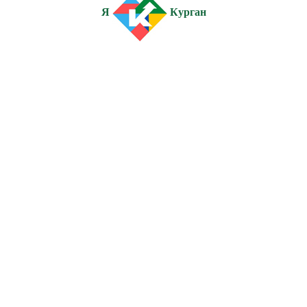
Я
Курган