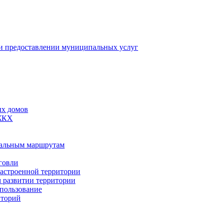
 предоставлении муниципальных услуг
ых домов
 ЖКХ
пальным маршрутам
говли
застроенной территории
м развитии территории
спользование
иторий