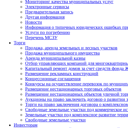
Мониторинг качества муниципальных услуг
Электронные сервисы
Предварительная запись
Другая информация
Новости
Информация о типичных юридических ошибках при
Услуги по погребению
Перечень МСЗУ
Торги
Продажа, аренда земельных и лесных участков
Продажа муниципального имущества
Аренда муниципальной казны
Отбор управляющих компаний для многоквартирн
Капитальный ремонт домов за счет средств фонда
Размещение рекламных конструкций
Концессионные соглашения
Конкурсы на осуществление перевозок по муници
Размещение нестационарных торговых объектов
Размещение нестационарных объектов уличной тор
Аукционы на право заключить договор о развитии 
Торги на право заключения договора о комплексно
Свободные земельные участки под коммерческое и
Земельные участки под комплексное развитие терр
Свободные земельные участки
Инвесторам