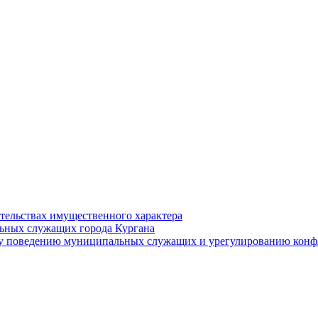
ательствах имущественного характера
ьных служащих города Кургана
у поведению муниципальных служащих и урегулированию конфл