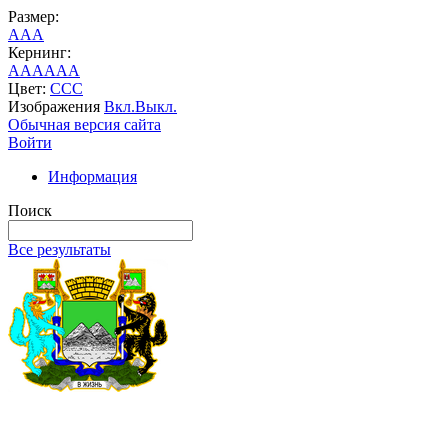
Размер:
A
A
A
Кернинг:
AA
AA
AA
Цвет:
C
C
C
Изображения
Вкл.
Выкл.
Обычная версия сайта
Войти
Информация
Поиск
Все результаты