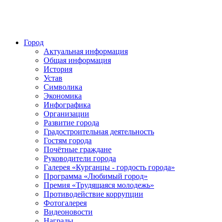
Город
Актуальная информация
Общая информация
История
Устав
Символика
Экономика
Инфографика
Организации
Развитие города
Градостроительная деятельность
Гостям города
Почётные граждане
Руководители города
Галерея «Курганцы - гордость города»
Программа «Любимый город»
Премия «Трудящаяся молодежь»
Противодействие коррупции
Фотогалерея
Видеоновости
Награды