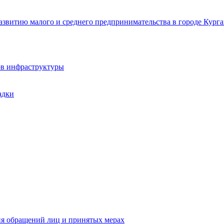
звитию малого и среднего предпринимательства в городе Курга
ов инфраструктуры
адки
ия обращений лиц и принятых мерах