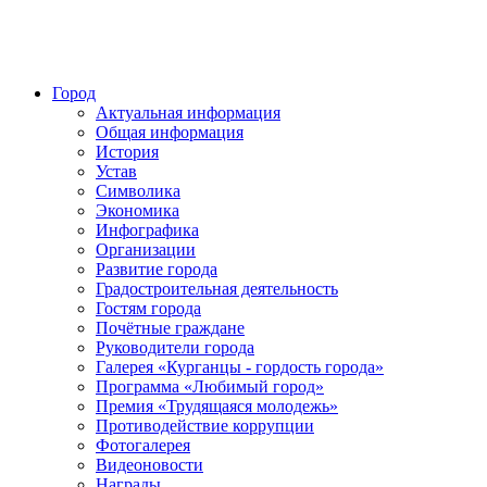
Город
Актуальная информация
Общая информация
История
Устав
Символика
Экономика
Инфографика
Организации
Развитие города
Градостроительная деятельность
Гостям города
Почётные граждане
Руководители города
Галерея «Курганцы - гордость города»
Программа «Любимый город»
Премия «Трудящаяся молодежь»
Противодействие коррупции
Фотогалерея
Видеоновости
Награды