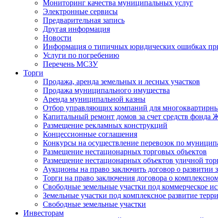
Мониторинг качества муниципальных услуг
Электронные сервисы
Предварительная запись
Другая информация
Новости
Информация о типичных юридических ошибках при
Услуги по погребению
Перечень МСЗУ
Торги
Продажа, аренда земельных и лесных участков
Продажа муниципального имущества
Аренда муниципальной казны
Отбор управляющих компаний для многоквартирн
Капитальный ремонт домов за счет средств фонда
Размещение рекламных конструкций
Концессионные соглашения
Конкурсы на осуществление перевозок по муници
Размещение нестационарных торговых объектов
Размещение нестационарных объектов уличной тор
Аукционы на право заключить договор о развитии 
Торги на право заключения договора о комплексно
Свободные земельные участки под коммерческое и
Земельные участки под комплексное развитие терр
Свободные земельные участки
Инвесторам