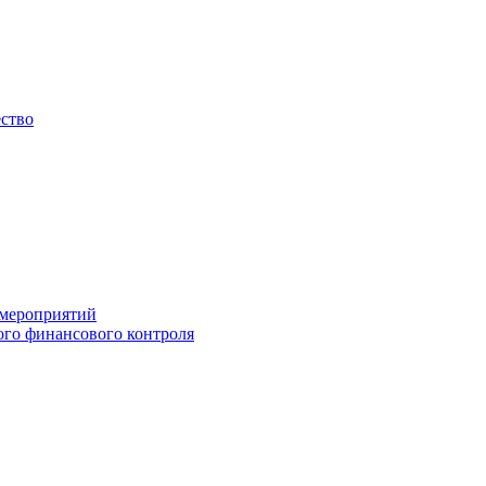
ество
 мероприятий
го финансового контроля