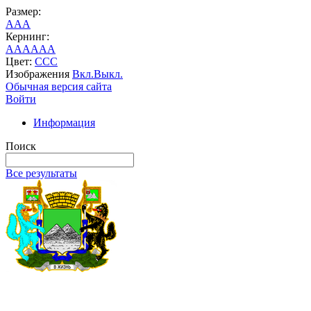
Размер:
A
A
A
Кернинг:
AA
AA
AA
Цвет:
C
C
C
Изображения
Вкл.
Выкл.
Обычная версия сайта
Войти
Информация
Поиск
Все результаты