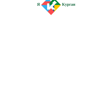
Я
Курган