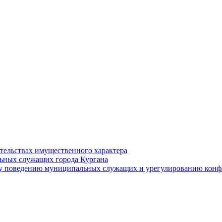
ательствах имущественного характера
ьных служащих города Кургана
у поведению муниципальных служащих и урегулированию конфл