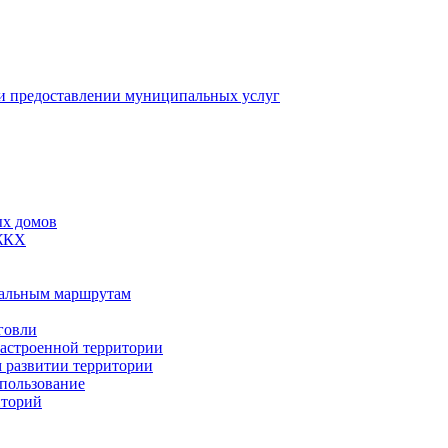
 предоставлении муниципальных услуг
ых домов
 ЖКХ
пальным маршрутам
говли
застроенной территории
м развитии территории
спользование
иторий