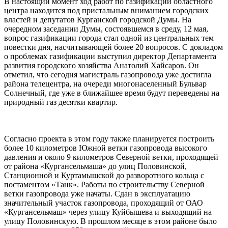
В настоящий момент ход работ по газификации областного
центра находится под пристальным вниманием городских
властей и депутатов Курганской городской Думы. На
очередном заседании Думы, состоявшемся в среду, 12 мая,
вопрос газификации города стал одной из центральных тем
повестки дня, насчитывающей более 20 вопросов. С докладом
о проблемах газификации выступил директор Департамента
развития городского хозяйства Анатолий Хайсаров. Он
отметил, что сегодня магистраль газопровода уже достигла
района телецентра, на очереди многонаселенный Бульвар
Солнечный, где уже в ближайшее время будут переведены на
природный газ десятки квартир.
Согласно проекта в этом году также планируется построить
более 10 километров Южной ветки газопровода высокого
давления и около 9 километров Северной ветки, проходящей
от района «Кургансельмаша» до улиц Половинской,
Станционной и Куртамышской до разворотного кольца с
постаментом «Танк». Работы по строительству Северной
ветки газопровода уже начаты. Сдан в эксплуатацию
значительный участок газопровода, проходящий от ОАО
«Кургансельмаш» через улицу Куйбышева и выходящий на
улицу Половинскую. В прошлом месяце в этом районе было