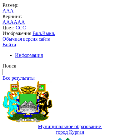
Размер:
A
A
A
Кернинг:
AA
AA
AA
Цвет:
C
C
C
Изображения
Вкл.
Выкл.
Обычная версия сайта
Войти
Информация
Поиск
Все результаты
Муниципальное образование
город Курган