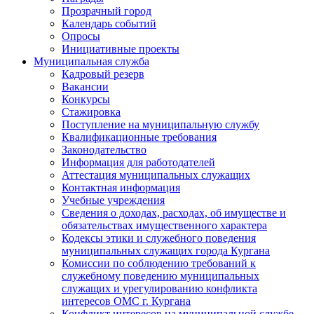
Прозрачный город
Календарь событий
Опросы
Инициативные проекты
Муниципальная служба
Кадровый резерв
Вакансии
Конкурсы
Стажировка
Поступление на муниципальную службу
Квалификационные требования
Законодательство
Информация для работодателей
Аттестация муниципальных служащих
Контактная информация
Учебные учреждения
Сведения о доходах, расходах, об имуществе и
обязательствах имущественного характера
Кодексы этики и служебного поведения
муниципальных служащих города Кургана
Комиссии по соблюдению требований к
служебному поведению муниципальных
служащих и урегулированию конфликта
интересов ОМС г. Кургана
Конфликт интересов на муниципальной службе