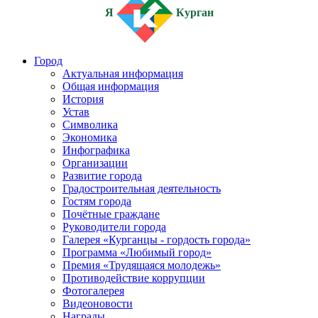
Я
Курган
Город
Актуальная информация
Общая информация
История
Устав
Символика
Экономика
Инфографика
Организации
Развитие города
Градостроительная деятельность
Гостям города
Почётные граждане
Руководители города
Галерея «Курганцы - гордость города»
Программа «Любимый город»
Премия «Трудящаяся молодежь»
Противодействие коррупции
Фотогалерея
Видеоновости
Награды