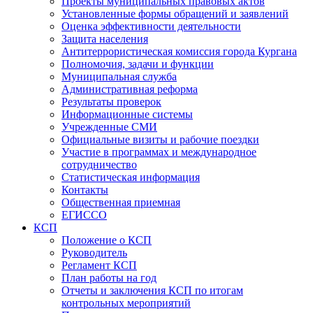
Проекты муниципальных правовых актов
Установленные формы обращений и заявлений
Оценка эффективности деятельности
Защита населения
Антитеррористическая комиссия города Кургана
Полномочия, задачи и функции
Муниципальная служба
Административная реформа
Результаты проверок
Информационные системы
Учрежденные СМИ
Официальные визиты и рабочие поездки
Участие в программах и международное
сотрудничество
Статистическая информация
Контакты
Общественная приемная
ЕГИССО
КСП
Положение о КСП
Руководитель
Регламент КСП
План работы на год
Отчеты и заключения КСП по итогам
контрольных мероприятий