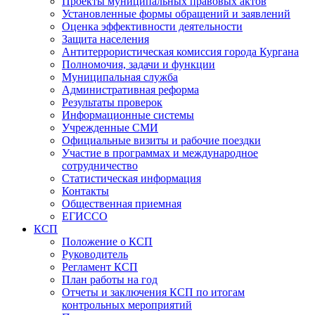
Проекты муниципальных правовых актов
Установленные формы обращений и заявлений
Оценка эффективности деятельности
Защита населения
Антитеррористическая комиссия города Кургана
Полномочия, задачи и функции
Муниципальная служба
Административная реформа
Результаты проверок
Информационные системы
Учрежденные СМИ
Официальные визиты и рабочие поездки
Участие в программах и международное
сотрудничество
Статистическая информация
Контакты
Общественная приемная
ЕГИССО
КСП
Положение о КСП
Руководитель
Регламент КСП
План работы на год
Отчеты и заключения КСП по итогам
контрольных мероприятий