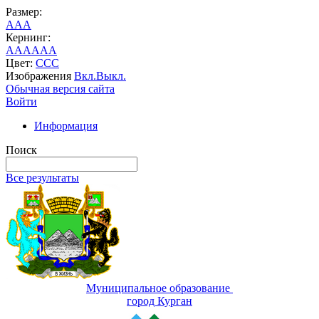
Размер:
A
A
A
Кернинг:
AA
AA
AA
Цвет:
C
C
C
Изображения
Вкл.
Выкл.
Обычная версия сайта
Войти
Информация
Поиск
Все результаты
Муниципальное образование
город Курган