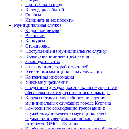
Прозрачный город
Календарь событий
Опросы
Инициативные проекты
Муниципальная служба
Кадровый резерв
Вакансии
Конкурсы
Стажировка
Поступление на муниципальную службу
Квалификационные требования
Законодательство
Информация для работодателей
Аттестация муниципальных служащих
Контактная информация
Учебные учреждения
Сведения о доходах, расходах, об имуществе и
обязательствах имущественного характера
Кодексы этики и служебного поведения
муниципальных служащих города Кургана
Комиссии по соблюдению требований к
служебному поведению муниципальных
служащих и урегулированию конфликта
интересов ОМС г. Кургана
Конфликт интересов на муниципальной службе