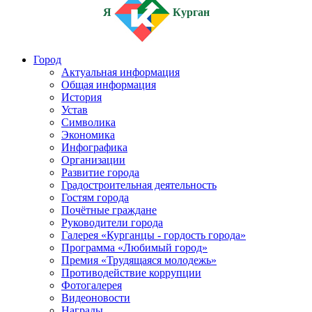
Я
Курган
Город
Актуальная информация
Общая информация
История
Устав
Символика
Экономика
Инфографика
Организации
Развитие города
Градостроительная деятельность
Гостям города
Почётные граждане
Руководители города
Галерея «Курганцы - гордость города»
Программа «Любимый город»
Премия «Трудящаяся молодежь»
Противодействие коррупции
Фотогалерея
Видеоновости
Награды