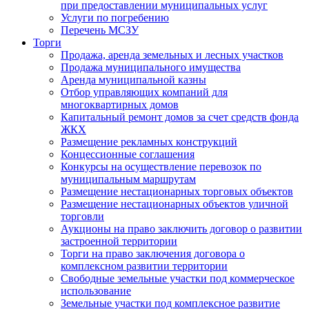
при предоставлении муниципальных услуг
Услуги по погребению
Перечень МСЗУ
Торги
Продажа, аренда земельных и лесных участков
Продажа муниципального имущества
Аренда муниципальной казны
Отбор управляющих компаний для
многоквартирных домов
Капитальный ремонт домов за счет средств фонда
ЖКХ
Размещение рекламных конструкций
Концессионные соглашения
Конкурсы на осуществление перевозок по
муниципальным маршрутам
Размещение нестационарных торговых объектов
Размещение нестационарных объектов уличной
торговли
Аукционы на право заключить договор о развитии
застроенной территории
Торги на право заключения договора о
комплексном развитии территории
Свободные земельные участки под коммерческое
использование
Земельные участки под комплексное развитие