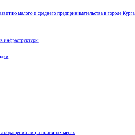
звитию малого и среднего предпринимательства в городе Курга
ов инфраструктуры
адки
ия обращений лиц и принятых мерах