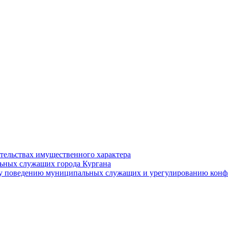
ательствах имущественного характера
ьных служащих города Кургана
у поведению муниципальных служащих и урегулированию конфл