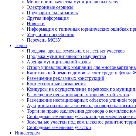
Мониторинг качества муниципальных услуг
Электронные сервисы
Предварительная запись
Другая информация
Новости
Информация о типичных юридических ошибках при
Услуги по погребению
Перечень МСЗУ
Торги
Продажа, аренда земельных и лесных участков
Продажа муниципального имущества
Аренда муниципальной казны
Отбор управляющих компаний для многоквартирн
Капитальный ремонт домов за счет средств фонда
Размещение рекламных конструкций
Концессионные соглашения
Конкурсы на осуществление перевозок по муници
Размещение нестационарных торговых объектов
Размещение нестационарных объектов уличной тор
Аукционы на право заключить договор о развитии 
Торги на право заключения договора о комплексно
Свободные земельные участки под коммерческое и
Земельные участки под комплексное развитие терр
Свободные земельные участки
Инвесторам