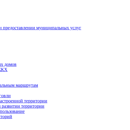
 предоставлении муниципальных услуг
ых домов
 ЖКХ
пальным маршрутам
говли
застроенной территории
м развитии территории
спользование
иторий