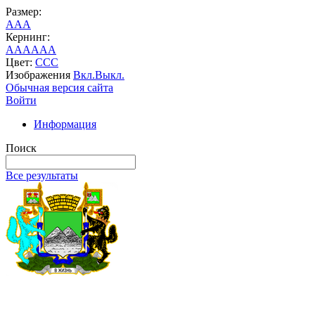
Размер:
A
A
A
Кернинг:
AA
AA
AA
Цвет:
C
C
C
Изображения
Вкл.
Выкл.
Обычная версия сайта
Войти
Информация
Поиск
Все результаты