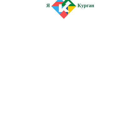
Я
Курган