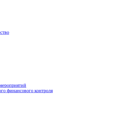
ество
 мероприятий
го финансового контроля