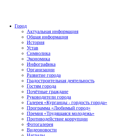
Город
Актуальная информация
Общая информация
История
Устав
Символика
Экономика
Инфографика
Организации
Развитие города
Градостроительная деятельность
Гостям города
Почётные граждане
Руководители города
Галерея «Курганцы - гордость города»
Программа «Любимый город»
Премия «Трудящаяся молодежь»
Противодействие коррупции
Фотогалерея
Видеоновости
Награды