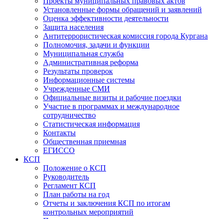
Проекты муниципальных правовых актов
Установленные формы обращений и заявлений
Оценка эффективности деятельности
Защита населения
Антитеррористическая комиссия города Кургана
Полномочия, задачи и функции
Муниципальная служба
Административная реформа
Результаты проверок
Информационные системы
Учрежденные СМИ
Официальные визиты и рабочие поездки
Участие в программах и международное
сотрудничество
Статистическая информация
Контакты
Общественная приемная
ЕГИССО
КСП
Положение о КСП
Руководитель
Регламент КСП
План работы на год
Отчеты и заключения КСП по итогам
контрольных мероприятий