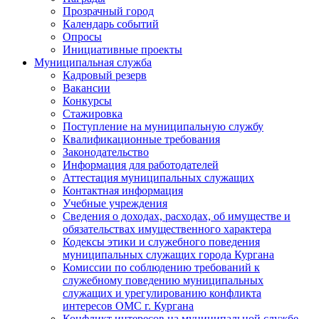
Прозрачный город
Календарь событий
Опросы
Инициативные проекты
Муниципальная служба
Кадровый резерв
Вакансии
Конкурсы
Стажировка
Поступление на муниципальную службу
Квалификационные требования
Законодательство
Информация для работодателей
Аттестация муниципальных служащих
Контактная информация
Учебные учреждения
Сведения о доходах, расходах, об имуществе и
обязательствах имущественного характера
Кодексы этики и служебного поведения
муниципальных служащих города Кургана
Комиссии по соблюдению требований к
служебному поведению муниципальных
служащих и урегулированию конфликта
интересов ОМС г. Кургана
Конфликт интересов на муниципальной службе