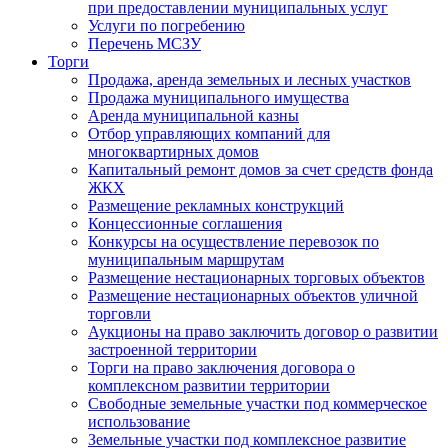
при предоставлении муниципальных услуг
Услуги по погребению
Перечень МСЗУ
Торги
Продажа, аренда земельных и лесных участков
Продажа муниципального имущества
Аренда муниципальной казны
Отбор управляющих компаний для
многоквартирных домов
Капитальный ремонт домов за счет средств фонда
ЖКХ
Размещение рекламных конструкций
Концессионные соглашения
Конкурсы на осуществление перевозок по
муниципальным маршрутам
Размещение нестационарных торговых объектов
Размещение нестационарных объектов уличной
торговли
Аукционы на право заключить договор о развитии
застроенной территории
Торги на право заключения договора о
комплексном развитии территории
Свободные земельные участки под коммерческое
использование
Земельные участки под комплексное развитие