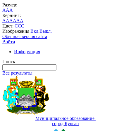
Размер:
A
A
A
Кернинг:
AA
AA
AA
Цвет:
C
C
C
Изображения
Вкл.
Выкл.
Обычная версия сайта
Войти
Информация
Поиск
Все результаты
Муниципальное образование
город Курган