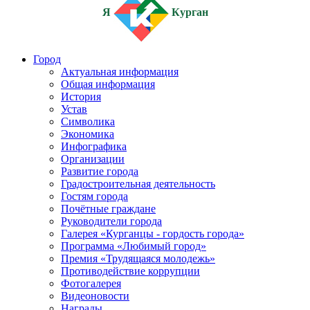
Я
Курган
Город
Актуальная информация
Общая информация
История
Устав
Символика
Экономика
Инфографика
Организации
Развитие города
Градостроительная деятельность
Гостям города
Почётные граждане
Руководители города
Галерея «Курганцы - гордость города»
Программа «Любимый город»
Премия «Трудящаяся молодежь»
Противодействие коррупции
Фотогалерея
Видеоновости
Награды