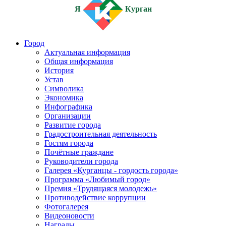
Я
Курган
Город
Актуальная информация
Общая информация
История
Устав
Символика
Экономика
Инфографика
Организации
Развитие города
Градостроительная деятельность
Гостям города
Почётные граждане
Руководители города
Галерея «Курганцы - гордость города»
Программа «Любимый город»
Премия «Трудящаяся молодежь»
Противодействие коррупции
Фотогалерея
Видеоновости
Награды