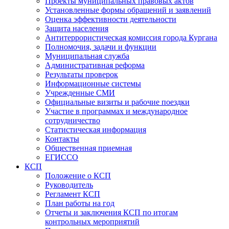
Проекты муниципальных правовых актов
Установленные формы обращений и заявлений
Оценка эффективности деятельности
Защита населения
Антитеррористическая комиссия города Кургана
Полномочия, задачи и функции
Муниципальная служба
Административная реформа
Результаты проверок
Информационные системы
Учрежденные СМИ
Официальные визиты и рабочие поездки
Участие в программах и международное
сотрудничество
Статистическая информация
Контакты
Общественная приемная
ЕГИССО
КСП
Положение о КСП
Руководитель
Регламент КСП
План работы на год
Отчеты и заключения КСП по итогам
контрольных мероприятий