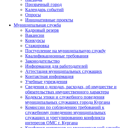
Прозрачный город
Календарь событий
Опросы
Инициативные проекты
Муниципальная служба
Кадровый резерв
Вакансии
Конкурсы
Стажировка
Поступление на муниципальную службу
Квалификационные требования
Законодательство
Информация для работодателей
Аттестация муниципальных служащих
Контактная информация
Учебные учреждения
Сведения о доходах, расходах, об имуществе и
обязательствах имущественного характера
Кодексы этики и служебного поведения
муниципальных служащих города Кургана
Комиссии по соблюдению требований к
служебному поведению муниципальных
служащих и урегулированию конфликта
интересов ОМС г. Кургана
Конфликт интересов на муниципальной службе