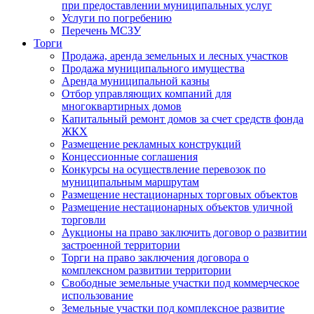
при предоставлении муниципальных услуг
Услуги по погребению
Перечень МСЗУ
Торги
Продажа, аренда земельных и лесных участков
Продажа муниципального имущества
Аренда муниципальной казны
Отбор управляющих компаний для
многоквартирных домов
Капитальный ремонт домов за счет средств фонда
ЖКХ
Размещение рекламных конструкций
Концессионные соглашения
Конкурсы на осуществление перевозок по
муниципальным маршрутам
Размещение нестационарных торговых объектов
Размещение нестационарных объектов уличной
торговли
Аукционы на право заключить договор о развитии
застроенной территории
Торги на право заключения договора о
комплексном развитии территории
Свободные земельные участки под коммерческое
использование
Земельные участки под комплексное развитие