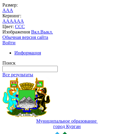
Размер:
A
A
A
Кернинг:
AA
AA
AA
Цвет:
C
C
C
Изображения
Вкл.
Выкл.
Обычная версия сайта
Войти
Информация
Поиск
Все результаты
Муниципальное образование
город Курган