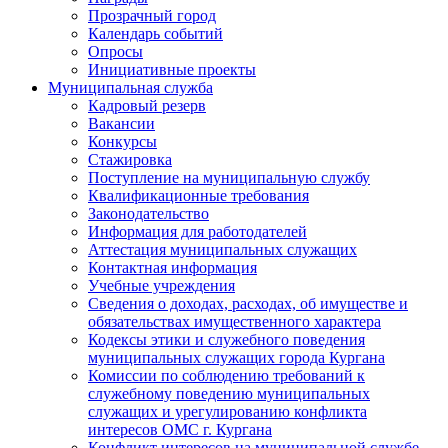
Прозрачный город
Календарь событий
Опросы
Инициативные проекты
Муниципальная служба
Кадровый резерв
Вакансии
Конкурсы
Стажировка
Поступление на муниципальную службу
Квалификационные требования
Законодательство
Информация для работодателей
Аттестация муниципальных служащих
Контактная информация
Учебные учреждения
Сведения о доходах, расходах, об имуществе и
обязательствах имущественного характера
Кодексы этики и служебного поведения
муниципальных служащих города Кургана
Комиссии по соблюдению требований к
служебному поведению муниципальных
служащих и урегулированию конфликта
интересов ОМС г. Кургана
Конфликт интересов на муниципальной службе