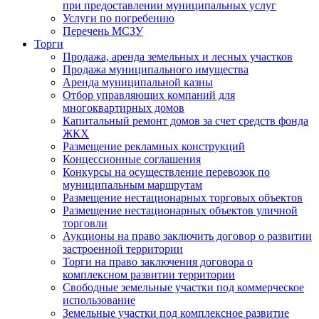
при предоставлении муниципальных услуг
Услуги по погребению
Перечень МСЗУ
Торги
Продажа, аренда земельных и лесных участков
Продажа муниципального имущества
Аренда муниципальной казны
Отбор управляющих компаний для
многоквартирных домов
Капитальный ремонт домов за счет средств фонда
ЖКХ
Размещение рекламных конструкций
Концессионные соглашения
Конкурсы на осуществление перевозок по
муниципальным маршрутам
Размещение нестационарных торговых объектов
Размещение нестационарных объектов уличной
торговли
Аукционы на право заключить договор о развитии
застроенной территории
Торги на право заключения договора о
комплексном развитии территории
Свободные земельные участки под коммерческое
использование
Земельные участки под комплексное развитие