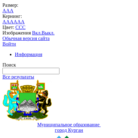
Размер:
A
A
A
Кернинг:
AA
AA
AA
Цвет:
C
C
C
Изображения
Вкл.
Выкл.
Обычная версия сайта
Войти
Информация
Поиск
Все результаты
Муниципальное образование
город Курган