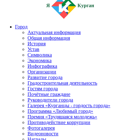
Я
Курган
Город
Актуальная информация
Общая информация
История
Устав
Символика
Экономика
Инфографика
Организации
Развитие города
Градостроительная деятельность
Гостям города
Почётные граждане
Руководители города
Галерея «Курганцы - гордость города»
Программа «Любимый город»
Премия «Трудящаяся молодежь»
Противодействие коррупции
Фотогалерея
Видеоновости
Награды