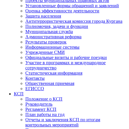
Проекты муниципальных правовых актов
Установленные формы обращений и заявлений
Оценка эффективности деятельности
Защита населения
Антитеррористическая комиссия города Кургана
Полномочия, задачи и функции
Муниципальная служба
Административная реформа
Результаты проверок
Информационные системы
Учрежденные СМИ
Официальные визиты и рабочие поездки
Участие в программах и международное
сотрудничество
Статистическая информация
Контакты
Общественная приемная
ЕГИССО
КСП
Положение о КСП
Руководитель
Регламент КСП
План работы на год
Отчеты и заключения КСП по итогам
контрольных мероприятий