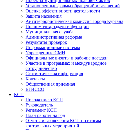
Проекты муниципальных правовых актов
Установленные формы обращений и заявлений
Оценка эффективности деятельности
Защита населения
Антитеррористическая комиссия города Кургана
Полномочия, задачи и функции
Муниципальная служба
Административная реформа
Результаты проверок
Информационные системы
Учрежденные СМИ
Официальные визиты и рабочие поездки
Участие в программах и международное
сотрудничество
Статистическая информация
Контакты
Общественная приемная
ЕГИССО
КСП
Положение о КСП
Руководитель
Регламент КСП
План работы на год
Отчеты и заключения КСП по итогам
контрольных мероприятий