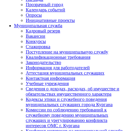
Прозрачный город
Календарь событий
Опросы
Инициативные проекты
Муниципальная служба
Кадровый резерв
Вакансии
Конкурсы
Стажировка
Поступление на муниципальную службу
Квалификационные требования
Законодательство
Информация для работодателей
Аттестация муниципальных служащих
Контактная информация
Учебные учреждения
Сведения о доходах, расходах, об имуществе и
обязательствах имущественного характера
Кодексы этики и служебного поведения
муниципальных служащих города Кургана
Комиссии по соблюдению требований к
служебному поведению муниципальных
служащих и урегулированию конфликта
интересов ОМС г. Кургана
Конфликт интересов на муниципальной службе