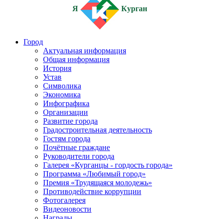
Я
Курган
Город
Актуальная информация
Общая информация
История
Устав
Символика
Экономика
Инфографика
Организации
Развитие города
Градостроительная деятельность
Гостям города
Почётные граждане
Руководители города
Галерея «Курганцы - гордость города»
Программа «Любимый город»
Премия «Трудящаяся молодежь»
Противодействие коррупции
Фотогалерея
Видеоновости
Награды