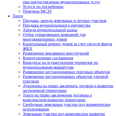
при предоставлении муниципальных услуг
Услуги по погребению
Перечень МСЗУ
Торги
Продажа, аренда земельных и лесных участков
Продажа муниципального имущества
Аренда муниципальной казны
Отбор управляющих компаний для
многоквартирных домов
Капитальный ремонт домов за счет средств фонда
ЖКХ
Размещение рекламных конструкций
Концессионные соглашения
Конкурсы на осуществление перевозок по
муниципальным маршрутам
Размещение нестационарных торговых объектов
Размещение нестационарных объектов уличной
торговли
Аукционы на право заключить договор о развитии
застроенной территории
Торги на право заключения договора о
комплексном развитии территории
Свободные земельные участки под коммерческое
использование
Земельные участки под комплексное развитие