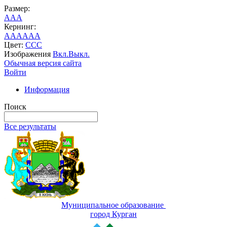
Размер:
A
A
A
Кернинг:
AA
AA
AA
Цвет:
C
C
C
Изображения
Вкл.
Выкл.
Обычная версия сайта
Войти
Информация
Поиск
Все результаты
Муниципальное образование
город Курган