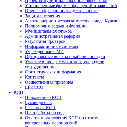
Проекты муниципальных правовых актов
Установленные формы обращений и заявлений
Оценка эффективности деятельности
Защита населения
Антитеррористическая комиссия города Кургана
Полномочия, задачи и функции
Муниципальная служба
Административная реформа
Результаты проверок
Информационные системы
Учрежденные СМИ
Официальные визиты и рабочие поездки
Участие в программах и международное
сотрудничество
Статистическая информация
Контакты
Общественная приемная
ЕГИССО
КСП
Положение о КСП
Руководитель
Регламент КСП
План работы на год
Отчеты и заключения КСП по итогам
контрольных мероприятий