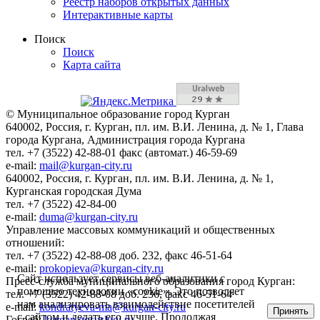
Реестр наборов открытых данных
Интерактивные карты
Поиск
Поиск
Карта сайта
© Муниципальное образование город Курган
640002, Россия, г. Курган, пл. им. В.И. Ленина, д. № 1, Глава
города Кургана, Администрация города Кургана
тел. +7 (3522) 42-88-01 факс (автомат.) 46-59-69
e-mail:
mail@kurgan-city.ru
640002, Россия, г. Курган, пл. им. В.И. Ленина, д. № 1,
Курганская городская Дума
тел. +7 (3522) 42-84-00
e-mail:
duma@kurgan-city.ru
Управление массовых коммуникаций и общественных
отношений:
тел. +7 (3522) 42-88-08 доб. 232, факс 46-51-64
e-mail:
prokopieva@kurgan-city.ru
Сайт использует сервисы веб-аналитики с
Пресс-служба муниципального образования город Курган:
помощью технологии «cookie». Это позволяет
тел. +7 (3522) 42-88-08 доб. 236, факс 46-51-64
нам анализировать взаимодействие посетителей
e-mail:
kondratyeva-ma@kurgan-city.ru
Принять
с сайтом и делать его лучше. Продолжая
Госвеб:
kurgan.gosuslugi.ru