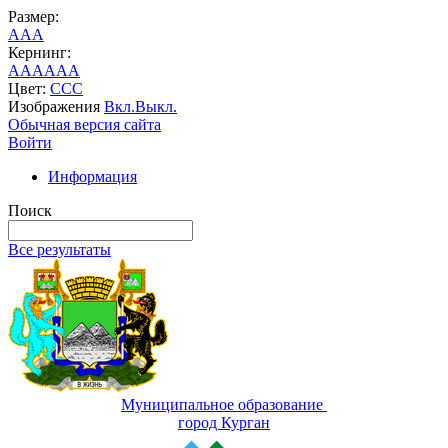
Размер:
A
A
A
Кернинг:
AA
AA
AA
Цвет:
C
C
C
Изображения
Вкл.
Выкл.
Обычная версия сайта
Войти
Информация
Поиск
Все результаты
Муниципальное образование
город Курган