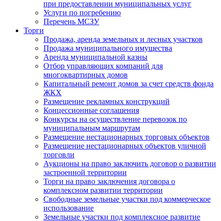
при предоставлении муниципальных услуг
Услуги по погребению
Перечень МСЗУ
Торги
Продажа, аренда земельных и лесных участков
Продажа муниципального имущества
Аренда муниципальной казны
Отбор управляющих компаний для
многоквартирных домов
Капитальный ремонт домов за счет средств фонда
ЖКХ
Размещение рекламных конструкций
Концессионные соглашения
Конкурсы на осуществление перевозок по
муниципальным маршрутам
Размещение нестационарных торговых объектов
Размещение нестационарных объектов уличной
торговли
Аукционы на право заключить договор о развитии
застроенной территории
Торги на право заключения договора о
комплексном развитии территории
Свободные земельные участки под коммерческое
использование
Земельные участки под комплексное развитие