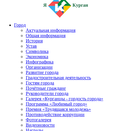
Я
Курган
Город
Актуальная информация
Общая информация
История
Устав
Символика
Экономика
Инфографика
Организации
Развитие города
Градостроительная деятельность
Гостям города
Почётные граждане
Руководители города
Галерея «Курганцы - гордость города»
Программа «Любимый город»
Премия «Трудящаяся молодежь»
Противодействие коррупции
Фотогалерея
Видеоновости
Награды