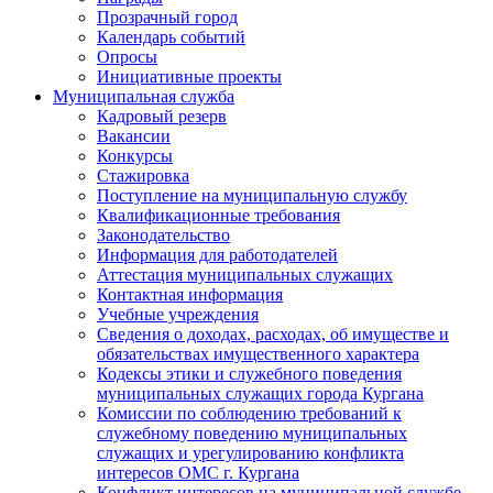
Прозрачный город
Календарь событий
Опросы
Инициативные проекты
Муниципальная служба
Кадровый резерв
Вакансии
Конкурсы
Стажировка
Поступление на муниципальную службу
Квалификационные требования
Законодательство
Информация для работодателей
Аттестация муниципальных служащих
Контактная информация
Учебные учреждения
Сведения о доходах, расходах, об имуществе и
обязательствах имущественного характера
Кодексы этики и служебного поведения
муниципальных служащих города Кургана
Комиссии по соблюдению требований к
служебному поведению муниципальных
служащих и урегулированию конфликта
интересов ОМС г. Кургана
Конфликт интересов на муниципальной службе