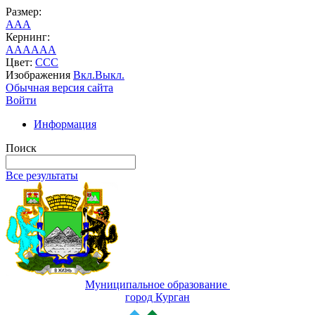
Размер:
A
A
A
Кернинг:
AA
AA
AA
Цвет:
C
C
C
Изображения
Вкл.
Выкл.
Обычная версия сайта
Войти
Информация
Поиск
Все результаты
Муниципальное образование
город Курган