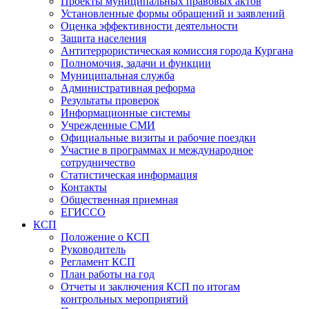
Проекты муниципальных правовых актов
Установленные формы обращений и заявлений
Оценка эффективности деятельности
Защита населения
Антитеррористическая комиссия города Кургана
Полномочия, задачи и функции
Муниципальная служба
Административная реформа
Результаты проверок
Информационные системы
Учрежденные СМИ
Официальные визиты и рабочие поездки
Участие в программах и международное
сотрудничество
Статистическая информация
Контакты
Общественная приемная
ЕГИССО
КСП
Положение о КСП
Руководитель
Регламент КСП
План работы на год
Отчеты и заключения КСП по итогам
контрольных мероприятий