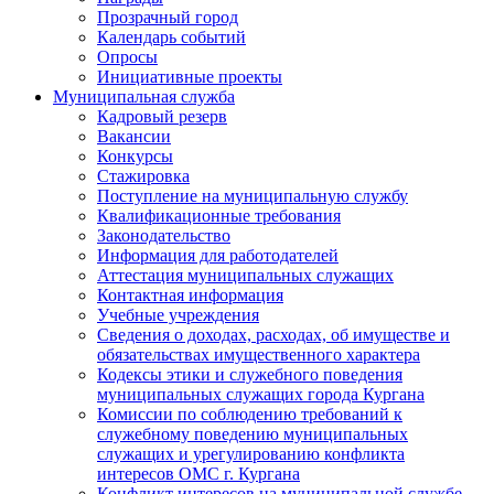
Прозрачный город
Календарь событий
Опросы
Инициативные проекты
Муниципальная служба
Кадровый резерв
Вакансии
Конкурсы
Стажировка
Поступление на муниципальную службу
Квалификационные требования
Законодательство
Информация для работодателей
Аттестация муниципальных служащих
Контактная информация
Учебные учреждения
Сведения о доходах, расходах, об имуществе и
обязательствах имущественного характера
Кодексы этики и служебного поведения
муниципальных служащих города Кургана
Комиссии по соблюдению требований к
служебному поведению муниципальных
служащих и урегулированию конфликта
интересов ОМС г. Кургана
Конфликт интересов на муниципальной службе