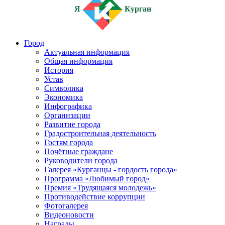
Я
Курган
Город
Актуальная информация
Общая информация
История
Устав
Символика
Экономика
Инфографика
Организации
Развитие города
Градостроительная деятельность
Гостям города
Почётные граждане
Руководители города
Галерея «Курганцы - гордость города»
Программа «Любимый город»
Премия «Трудящаяся молодежь»
Противодействие коррупции
Фотогалерея
Видеоновости
Награды