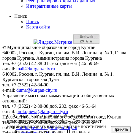
Реестр наборов открытых данных
Интерактивные карты
Поиск
Поиск
Карта сайта
© Муниципальное образование город Курган
640002, Россия, г. Курган, пл. им. В.И. Ленина, д. № 1, Глава
города Кургана, Администрация города Кургана
тел. +7 (3522) 42-88-01 факс (автомат.) 46-59-69
e-mail:
mail@kurgan-city.ru
640002, Россия, г. Курган, пл. им. В.И. Ленина, д. № 1,
Курганская городская Дума
тел. +7 (3522) 42-84-00
e-mail:
duma@kurgan-city.ru
Управление массовых коммуникаций и общественных
отношений:
тел. +7 (3522) 42-88-08 доб. 232, факс 46-51-64
e-mail:
prokopieva@kurgan-city.ru
Сайт использует сервисы веб-аналитики с
Пресс-служба муниципального образования город Курган:
помощью технологии «cookie». Это позволяет
тел. +7 (3522) 42-88-08 доб. 236, факс 46-51-64
нам анализировать взаимодействие посетителей
e-mail:
kondratyeva-ma@kurgan-city.ru
Принять
с сайтом и делать его лучше. Продолжая
Госвеб:
kurgan.gosuslugi.ru