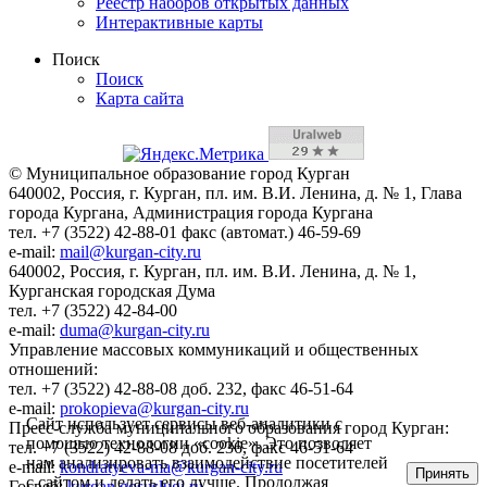
Реестр наборов открытых данных
Интерактивные карты
Поиск
Поиск
Карта сайта
© Муниципальное образование город Курган
640002, Россия, г. Курган, пл. им. В.И. Ленина, д. № 1, Глава
города Кургана, Администрация города Кургана
тел. +7 (3522) 42-88-01 факс (автомат.) 46-59-69
e-mail:
mail@kurgan-city.ru
640002, Россия, г. Курган, пл. им. В.И. Ленина, д. № 1,
Курганская городская Дума
тел. +7 (3522) 42-84-00
e-mail:
duma@kurgan-city.ru
Управление массовых коммуникаций и общественных
отношений:
тел. +7 (3522) 42-88-08 доб. 232, факс 46-51-64
e-mail:
prokopieva@kurgan-city.ru
Сайт использует сервисы веб-аналитики с
Пресс-служба муниципального образования город Курган:
помощью технологии «cookie». Это позволяет
тел. +7 (3522) 42-88-08 доб. 236, факс 46-51-64
нам анализировать взаимодействие посетителей
e-mail:
kondratyeva-ma@kurgan-city.ru
Принять
с сайтом и делать его лучше. Продолжая
Госвеб:
kurgan.gosuslugi.ru