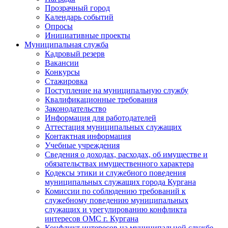
Прозрачный город
Календарь событий
Опросы
Инициативные проекты
Муниципальная служба
Кадровый резерв
Вакансии
Конкурсы
Стажировка
Поступление на муниципальную службу
Квалификационные требования
Законодательство
Информация для работодателей
Аттестация муниципальных служащих
Контактная информация
Учебные учреждения
Сведения о доходах, расходах, об имуществе и
обязательствах имущественного характера
Кодексы этики и служебного поведения
муниципальных служащих города Кургана
Комиссии по соблюдению требований к
служебному поведению муниципальных
служащих и урегулированию конфликта
интересов ОМС г. Кургана
Конфликт интересов на муниципальной службе