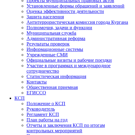
Проекты муниципальных правовых актов
Установленные формы обращений и заявлений
Оценка эффективности деятельности
Защита населения
Антитеррористическая комиссия города Кургана
Полномочия, задачи и функции
Муниципальная служба
Административная реформа
Результаты проверок
Информационные системы
Учрежденные СМИ
Официальные визиты и рабочие поездки
Участие в программах и международное
сотрудничество
Статистическая информация
Контакты
Общественная приемная
ЕГИССО
КСП
Положение о КСП
Руководитель
Регламент КСП
План работы на год
Отчеты и заключения КСП по итогам
контрольных мероприятий