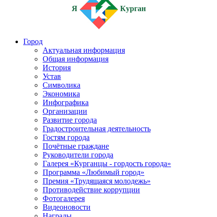
Я
Курган
Город
Актуальная информация
Общая информация
История
Устав
Символика
Экономика
Инфографика
Организации
Развитие города
Градостроительная деятельность
Гостям города
Почётные граждане
Руководители города
Галерея «Курганцы - гордость города»
Программа «Любимый город»
Премия «Трудящаяся молодежь»
Противодействие коррупции
Фотогалерея
Видеоновости
Награды