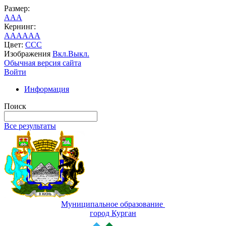
Размер:
A
A
A
Кернинг:
AA
AA
AA
Цвет:
C
C
C
Изображения
Вкл.
Выкл.
Обычная версия сайта
Войти
Информация
Поиск
Все результаты
Муниципальное образование
город Курган