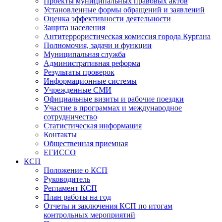
Проекты муниципальных правовых актов
Установленные формы обращений и заявлений
Оценка эффективности деятельности
Защита населения
Антитеррористическая комиссия города Кургана
Полномочия, задачи и функции
Муниципальная служба
Административная реформа
Результаты проверок
Информационные системы
Учрежденные СМИ
Официальные визиты и рабочие поездки
Участие в программах и международное
сотрудничество
Статистическая информация
Контакты
Общественная приемная
ЕГИССО
КСП
Положение о КСП
Руководитель
Регламент КСП
План работы на год
Отчеты и заключения КСП по итогам
контрольных мероприятий