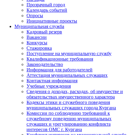
Прозрачный город
Календарь событий
Опросы
Инициативные проекты
Муниципальная служба
Кадровый резерв
Вакансии
Конкурсы
Стажировка
Поступление на муниципальную службу
Квалификационные требования
Законодательство
Информация для работодателей
Аттестация муниципальных служащих
Контактная информация
Учебные учреждения
Сведения о доходах, расходах, об имуществе и
обязательствах имущественного характера
Кодексы этики и служебного поведения
муниципальных служащих города Кургана
Комиссии по соблюдению требований к
служебному поведению муниципальных
служащих и урегулированию конфликта
интересов ОМС г. Кургана
Конфликт интересов на муниципальной службе