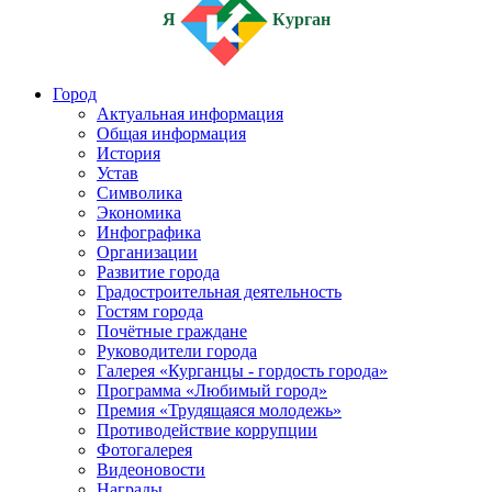
Я
Курган
Город
Актуальная информация
Общая информация
История
Устав
Символика
Экономика
Инфографика
Организации
Развитие города
Градостроительная деятельность
Гостям города
Почётные граждане
Руководители города
Галерея «Курганцы - гордость города»
Программа «Любимый город»
Премия «Трудящаяся молодежь»
Противодействие коррупции
Фотогалерея
Видеоновости
Награды