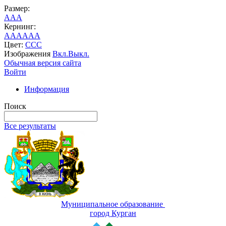
Размер:
A
A
A
Кернинг:
AA
AA
AA
Цвет:
C
C
C
Изображения
Вкл.
Выкл.
Обычная версия сайта
Войти
Информация
Поиск
Все результаты
Муниципальное образование
город Курган