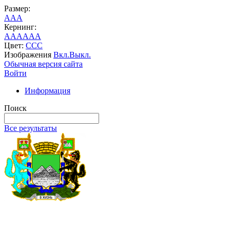
Размер:
A
A
A
Кернинг:
AA
AA
AA
Цвет:
C
C
C
Изображения
Вкл.
Выкл.
Обычная версия сайта
Войти
Информация
Поиск
Все результаты