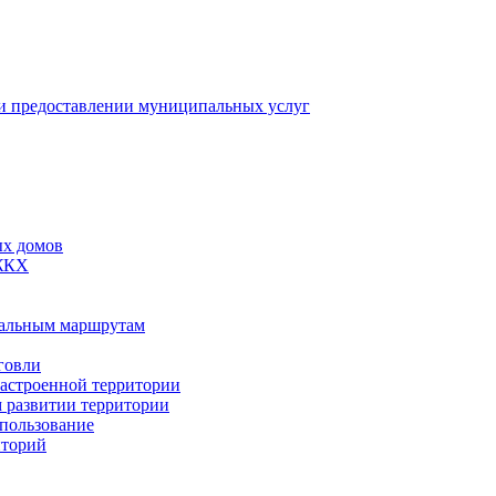
 предоставлении муниципальных услуг
ых домов
 ЖКХ
пальным маршрутам
говли
застроенной территории
м развитии территории
спользование
иторий