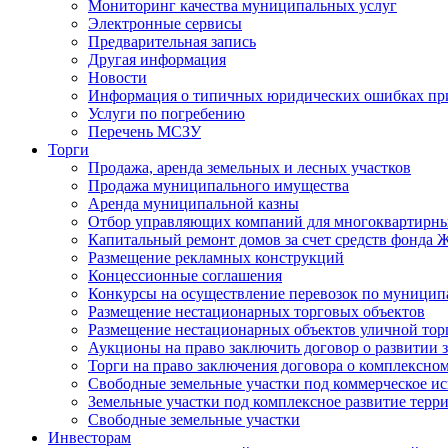
Мониторинг качества муниципальных услуг
Электронные сервисы
Предварительная запись
Другая информация
Новости
Информация о типичных юридических ошибках при
Услуги по погребению
Перечень МСЗУ
Торги
Продажа, аренда земельных и лесных участков
Продажа муниципального имущества
Аренда муниципальной казны
Отбор управляющих компаний для многоквартирн
Капитальный ремонт домов за счет средств фонда
Размещение рекламных конструкций
Концессионные соглашения
Конкурсы на осуществление перевозок по муници
Размещение нестационарных торговых объектов
Размещение нестационарных объектов уличной тор
Аукционы на право заключить договор о развитии 
Торги на право заключения договора о комплексно
Свободные земельные участки под коммерческое и
Земельные участки под комплексное развитие терр
Свободные земельные участки
Инвесторам