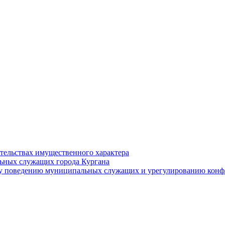
ательствах имущественного характера
ьных служащих города Кургана
у поведению муниципальных служащих и урегулированию конфл