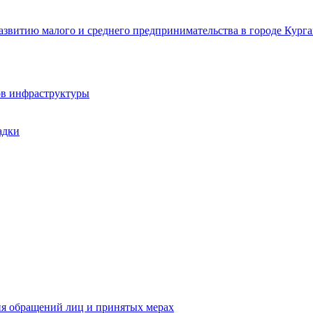
звитию малого и среднего предпринимательства в городе Курга
ов инфраструктуры
адки
ия обращений лиц и принятых мерах