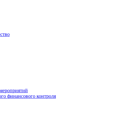
ество
 мероприятий
го финансового контроля