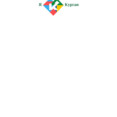
Я
Курган