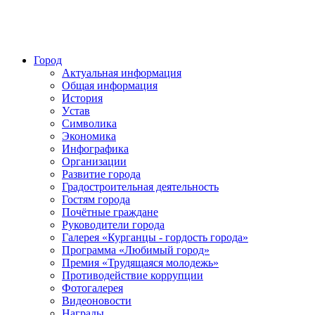
Город
Актуальная информация
Общая информация
История
Устав
Символика
Экономика
Инфографика
Организации
Развитие города
Градостроительная деятельность
Гостям города
Почётные граждане
Руководители города
Галерея «Курганцы - гордость города»
Программа «Любимый город»
Премия «Трудящаяся молодежь»
Противодействие коррупции
Фотогалерея
Видеоновости
Награды