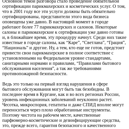
Основной темой разговора стало проведение обязательной
сертификации парикмахерских и косметических услуг. О том,
что в 2001 году все эти услуги должны быть обязательно
сертифицированы, представители этого вида бизнеса
оповещены уже давно. В настоящий момент в городе
работают более 77 парикмахерских и салонов. Некоторые
салоны и парикмахерские к сертификации уже давно готовы
и, в ближайшее время, эту процедуру начнут. Среди них такие
известные в городе салоны, как “Каре”, “Светлана”, “Грация”,
“Националь” и другие. Ну, а тем, кто еще не готов, предстоит
привести свои парикмахерские в полное соответствие с
установленными на Федеральном уровне стандартами,
санитарными нормами и правилами, “Правилами бытового
обслуживания населения”, а так же требованиями
противопожарной безопасности.
Ведь это только на первый взгляд нарушения в сфере
бытового обслуживания могут быть так безобидны. В
последнее время в Кургане, как и во всех регионах России,
уровень инфекционных заболеваний неуклонно растет.
Чесотка, микроспория, гепатиты и даже СПИД вполне могут
переноситься через плохо обработанные инструменты.
Поэтому чистота на рабочем месте, качественные
парфюмерно-косметические и дезинфицирующие средства,
это, прежде всего, гарантия безопасного и качественного