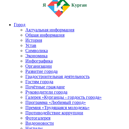
Я
Курган
Город
Актуальная информация
Общая информация
История
Устав
Символика
Экономика
Инфографика
Организации
Развитие города
Градостроительная деятельность
Гостям города
Почётные граждане
Руководители города
Галерея «Курганцы - гордость города»
Программа «Любимый город»
Премия «Трудящаяся молодежь»
Противодействие коррупции
Фотогалерея
Видеоновости
Награды