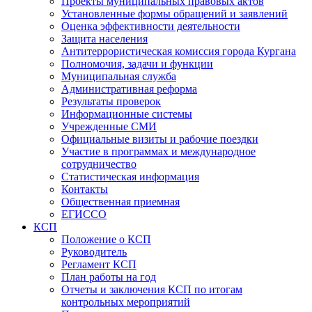
Проекты муниципальных правовых актов
Установленные формы обращений и заявлений
Оценка эффективности деятельности
Защита населения
Антитеррористическая комиссия города Кургана
Полномочия, задачи и функции
Муниципальная служба
Административная реформа
Результаты проверок
Информационные системы
Учрежденные СМИ
Официальные визиты и рабочие поездки
Участие в программах и международное
сотрудничество
Статистическая информация
Контакты
Общественная приемная
ЕГИССО
КСП
Положение о КСП
Руководитель
Регламент КСП
План работы на год
Отчеты и заключения КСП по итогам
контрольных мероприятий