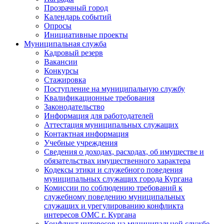
Прозрачный город
Календарь событий
Опросы
Инициативные проекты
Муниципальная служба
Кадровый резерв
Вакансии
Конкурсы
Стажировка
Поступление на муниципальную службу
Квалификационные требования
Законодательство
Информация для работодателей
Аттестация муниципальных служащих
Контактная информация
Учебные учреждения
Сведения о доходах, расходах, об имуществе и
обязательствах имущественного характера
Кодексы этики и служебного поведения
муниципальных служащих города Кургана
Комиссии по соблюдению требований к
служебному поведению муниципальных
служащих и урегулированию конфликта
интересов ОМС г. Кургана
Конфликт интересов на муниципальной службе