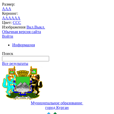
Размер:
A
A
A
Кернинг:
AA
AA
AA
Цвет:
C
C
C
Изображения
Вкл.
Выкл.
Обычная версия сайта
Войти
Информация
Поиск
Все результаты
Муниципальное образование
город Курган