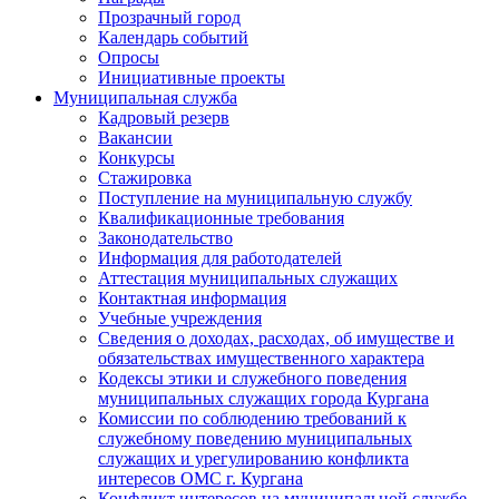
Прозрачный город
Календарь событий
Опросы
Инициативные проекты
Муниципальная служба
Кадровый резерв
Вакансии
Конкурсы
Стажировка
Поступление на муниципальную службу
Квалификационные требования
Законодательство
Информация для работодателей
Аттестация муниципальных служащих
Контактная информация
Учебные учреждения
Сведения о доходах, расходах, об имуществе и
обязательствах имущественного характера
Кодексы этики и служебного поведения
муниципальных служащих города Кургана
Комиссии по соблюдению требований к
служебному поведению муниципальных
служащих и урегулированию конфликта
интересов ОМС г. Кургана
Конфликт интересов на муниципальной службе