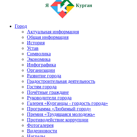
Я
Курган
Город
Актуальная информация
Общая информация
История
Устав
Символика
Экономика
Инфографика
Организации
Развитие города
Градостроительная деятельность
Гостям города
Почётные граждане
Руководители города
Галерея «Курганцы - гордость города»
Программа «Любимый город»
Премия «Трудящаяся молодежь»
Противодействие коррупции
Фотогалерея
Видеоновости
Награды