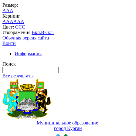
Размер:
A
A
A
Кернинг:
AA
AA
AA
Цвет:
C
C
C
Изображения
Вкл.
Выкл.
Обычная версия сайта
Войти
Информация
Поиск
Все результаты
Муниципальное образование
город Курган