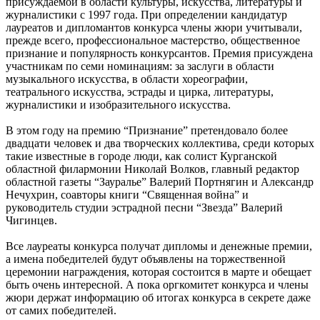
присуждаемой в области культуры, искусства, литературы и
журналистики с 1997 года. При определении кандидатур
лауреатов и дипломантов конкурса члены жюри учитывали,
прежде всего, профессиональное мастерство, общественное
признание и популярность конкурсантов. Премия присуждена
участникам по семи номинациям: за заслуги в области
музыкального искусства, в области хореографии,
театрального искусства, эстрады и цирка, литературы,
журналистики и изобразительного искусства.
В этом году на премию “Признание” претендовало более
двадцати человек и два творческих коллектива, среди которых
такие известные в городе люди, как солист Курганской
областной филармонии Николай Волков, главный редактор
областной газеты “Зауралье” Валерий Портнягин и Александр
Нечухрин, соавторы книги “Священная война” и
руководитель студии эстрадной песни “Звезда” Валерий
Чигинцев.
Все лауреаты конкурса получат дипломы и денежные премии,
а имена победителей будут объявлены на торжественной
церемонии награждения, которая состоится в марте и обещает
быть очень интересной. А пока оргкомитет конкурса и члены
жюри держат информацию об итогах конкурса в секрете даже
от самих победителей.