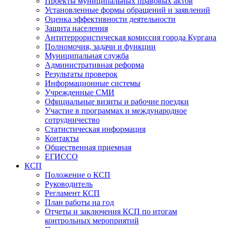
Проекты муниципальных правовых актов
Установленные формы обращений и заявлений
Оценка эффективности деятельности
Защита населения
Антитеррористическая комиссия города Кургана
Полномочия, задачи и функции
Муниципальная служба
Административная реформа
Результаты проверок
Информационные системы
Учрежденные СМИ
Официальные визиты и рабочие поездки
Участие в программах и международное
сотрудничество
Статистическая информация
Контакты
Общественная приемная
ЕГИССО
КСП
Положение о КСП
Руководитель
Регламент КСП
План работы на год
Отчеты и заключения КСП по итогам
контрольных мероприятий