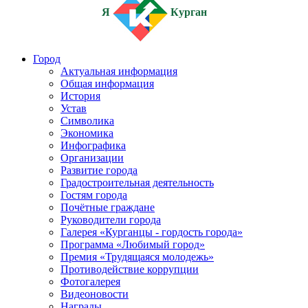
Я
Курган
Город
Актуальная информация
Общая информация
История
Устав
Символика
Экономика
Инфографика
Организации
Развитие города
Градостроительная деятельность
Гостям города
Почётные граждане
Руководители города
Галерея «Курганцы - гордость города»
Программа «Любимый город»
Премия «Трудящаяся молодежь»
Противодействие коррупции
Фотогалерея
Видеоновости
Награды