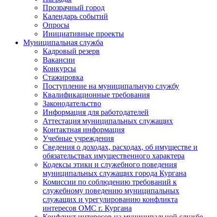
Прозрачный город
Календарь событий
Опросы
Инициативные проекты
Муниципальная служба
Кадровый резерв
Вакансии
Конкурсы
Стажировка
Поступление на муниципальную службу
Квалификационные требования
Законодательство
Информация для работодателей
Аттестация муниципальных служащих
Контактная информация
Учебные учреждения
Сведения о доходах, расходах, об имуществе и
обязательствах имущественного характера
Кодексы этики и служебного поведения
муниципальных служащих города Кургана
Комиссии по соблюдению требований к
служебному поведению муниципальных
служащих и урегулированию конфликта
интересов ОМС г. Кургана
Конфликт интересов на муниципальной службе