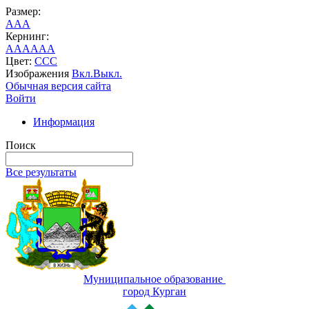
Размер:
A
A
A
Кернинг:
AA
AA
AA
Цвет:
C
C
C
Изображения
Вкл.
Выкл.
Обычная версия сайта
Войти
Информация
Поиск
Все результаты
Муниципальное образование
город Курган