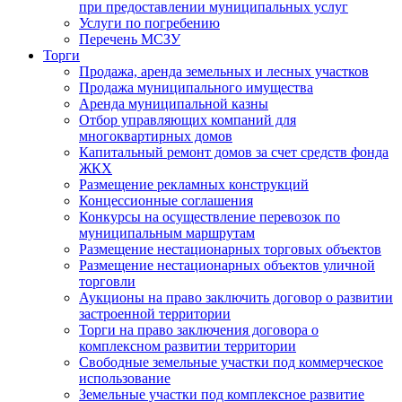
при предоставлении муниципальных услуг
Услуги по погребению
Перечень МСЗУ
Торги
Продажа, аренда земельных и лесных участков
Продажа муниципального имущества
Аренда муниципальной казны
Отбор управляющих компаний для
многоквартирных домов
Капитальный ремонт домов за счет средств фонда
ЖКХ
Размещение рекламных конструкций
Концессионные соглашения
Конкурсы на осуществление перевозок по
муниципальным маршрутам
Размещение нестационарных торговых объектов
Размещение нестационарных объектов уличной
торговли
Аукционы на право заключить договор о развитии
застроенной территории
Торги на право заключения договора о
комплексном развитии территории
Свободные земельные участки под коммерческое
использование
Земельные участки под комплексное развитие