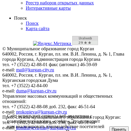
Реестр наборов открытых данных
Интерактивные карты
Поиск
Поиск
Карта сайта
© Муниципальное образование город Курган
640002, Россия, г. Курган, пл. им. В.И. Ленина, д. № 1, Глава
города Кургана, Администрация города Кургана
тел. +7 (3522) 42-88-01 факс (автомат.) 46-59-69
e-mail:
mail@kurgan-city.ru
640002, Россия, г. Курган, пл. им. В.И. Ленина, д. № 1,
Курганская городская Дума
тел. +7 (3522) 42-84-00
e-mail:
duma@kurgan-city.ru
Управление массовых коммуникаций и общественных
отношений:
тел. +7 (3522) 42-88-08 доб. 232, факс 46-51-64
e-mail:
prokopieva@kurgan-city.ru
Сайт использует сервисы веб-аналитики с
Пресс-служба муниципального образования город Курган:
помощью технологии «cookie». Это позволяет
тел. +7 (3522) 42-88-08 доб. 236, факс 46-51-64
нам анализировать взаимодействие посетителей
e-mail:
kondratyeva-ma@kurgan-city.ru
Принять