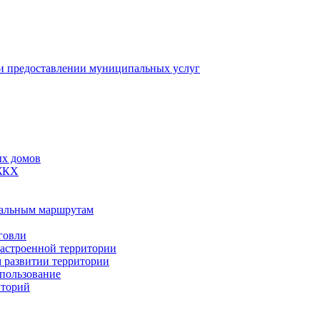
 предоставлении муниципальных услуг
ых домов
 ЖКХ
пальным маршрутам
говли
застроенной территории
м развитии территории
спользование
иторий