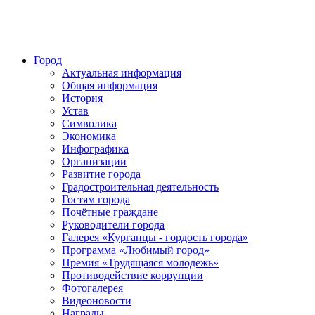
Город
Актуальная информация
Общая информация
История
Устав
Символика
Экономика
Инфографика
Организации
Развитие города
Градостроительная деятельность
Гостям города
Почётные граждане
Руководители города
Галерея «Курганцы - гордость города»
Программа «Любимый город»
Премия «Трудящаяся молодежь»
Противодействие коррупции
Фотогалерея
Видеоновости
Награды