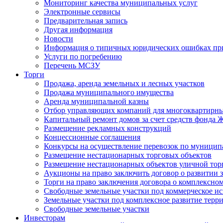
Мониторинг качества муниципальных услуг
Электронные сервисы
Предварительная запись
Другая информация
Новости
Информация о типичных юридических ошибках при
Услуги по погребению
Перечень МСЗУ
Торги
Продажа, аренда земельных и лесных участков
Продажа муниципального имущества
Аренда муниципальной казны
Отбор управляющих компаний для многоквартирн
Капитальный ремонт домов за счет средств фонда
Размещение рекламных конструкций
Концессионные соглашения
Конкурсы на осуществление перевозок по муници
Размещение нестационарных торговых объектов
Размещение нестационарных объектов уличной тор
Аукционы на право заключить договор о развитии 
Торги на право заключения договора о комплексно
Свободные земельные участки под коммерческое и
Земельные участки под комплексное развитие терр
Свободные земельные участки
Инвесторам