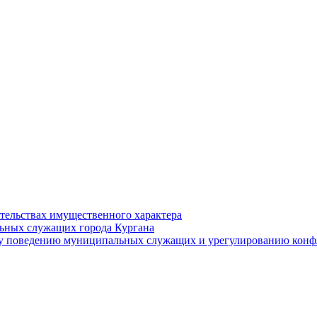
ательствах имущественного характера
ьных служащих города Кургана
у поведению муниципальных служащих и урегулированию конфл