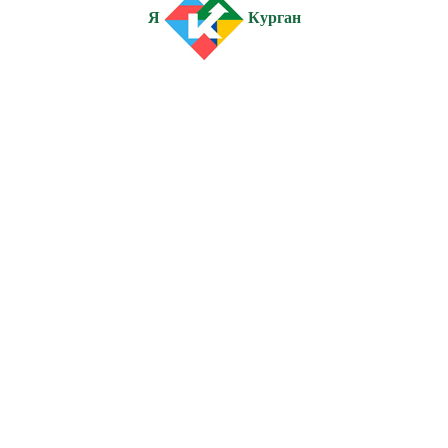
Я
Курган