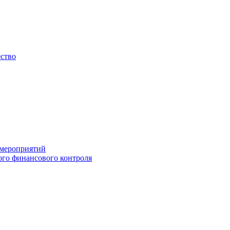
ество
 мероприятий
го финансового контроля