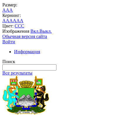
Размер:
A
A
A
Кернинг:
AA
AA
AA
Цвет:
C
C
C
Изображения
Вкл.
Выкл.
Обычная версия сайта
Войти
Информация
Поиск
Все результаты