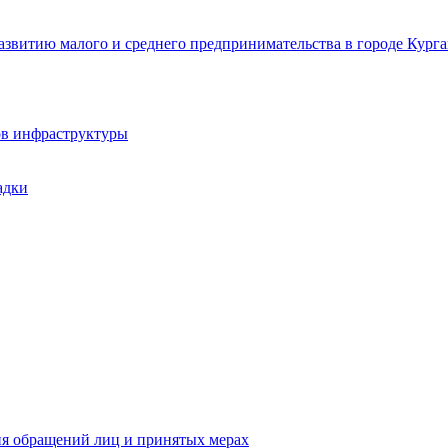
звитию малого и среднего предпринимательства в городе Курга
ов инфраструктуры
адки
ия обращений лиц и принятых мерах