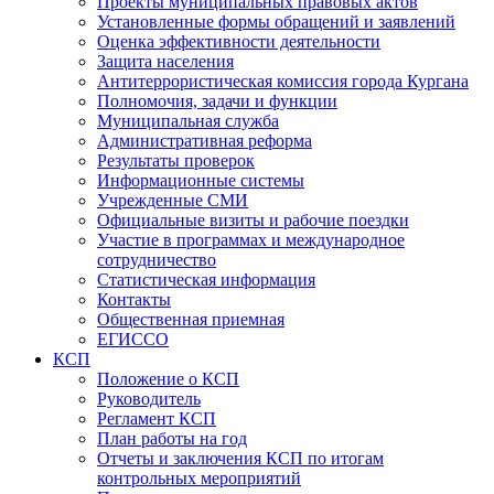
Проекты муниципальных правовых актов
Установленные формы обращений и заявлений
Оценка эффективности деятельности
Защита населения
Антитеррористическая комиссия города Кургана
Полномочия, задачи и функции
Муниципальная служба
Административная реформа
Результаты проверок
Информационные системы
Учрежденные СМИ
Официальные визиты и рабочие поездки
Участие в программах и международное
сотрудничество
Статистическая информация
Контакты
Общественная приемная
ЕГИССО
КСП
Положение о КСП
Руководитель
Регламент КСП
План работы на год
Отчеты и заключения КСП по итогам
контрольных мероприятий