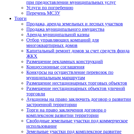
при предоставлении муниципальных услуг
Услуги по погребению
Перечень МСЗУ
Торги
Продажа, аренда земельных и лесных участков
Продажа муниципального имущества
Аренда муниципальной казны
Отбор управляющих компаний для
многоквартирных домов
Капитальный ремонт домов за счет средств фонда
ЖКХ
Размещение рекламных конструкций
Концессионные соглашения
Конкурсы на осуществление перевозок по
муниципальным маршрутам
Размещение нестационарных торговых объектов
Размещение нестационарных объектов уличной
торговли
Аукционы на право заключить договор о развитии
застроенной территории
Торги на право заключения договора о
комплексном развитии территории
Свободные земельные участки под коммерческое
использование
Земельные участки под комплексное развитие