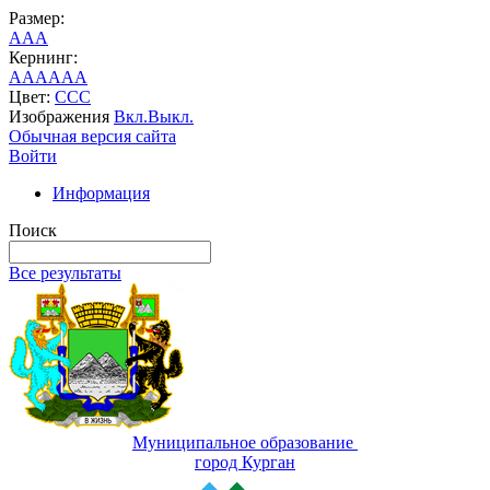
Размер:
A
A
A
Кернинг:
AA
AA
AA
Цвет:
C
C
C
Изображения
Вкл.
Выкл.
Обычная версия сайта
Войти
Информация
Поиск
Все результаты
Муниципальное образование
город Курган