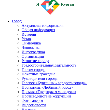
Я
Курган
Город
Актуальная информация
Общая информация
История
Устав
Символика
Экономика
Инфографика
Организации
Развитие города
Градостроительная деятельность
Гостям города
Почётные граждане
Руководители города
Галерея «Курганцы - гордость города»
Программа «Любимый город»
Премия «Трудящаяся молодежь»
Противодействие коррупции
Фотогалерея
Видеоновости
Награды