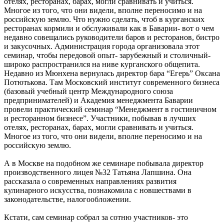
отелях, ресторанах, барах, могли сравнивать и учиться.
Многое из того, что они видели, вполне переносимо и на
российскую землю. Что нужно сделать, чтоб в курганских
ресторанах кормили и обслуживали как в Баварии- вот о чем
недавно совещались руководители баров и ресторанов, бистро
и закусочных. Администрация города организовала этот
семинар, чтобы передовой опыт- зарубежный и столичный-
широко распространился на ниве курганского общепита.
Недавно из Мюнхена вернулась директор бара “Егерь” Оксана
Потютькова. Там Московский институт современного бизнеса
(базовый учебный центр Международного союза
предпринимателей) и Академия менеджмента Баварии
провели практический семинар “Менеджмент в гостиничном
и ресторанном бизнесе”. Участники, побывав в лучших
отелях, ресторанах, барах, могли сравнивать и учиться.
Многое из того, что они видели, вполне переносимо и на
российскую землю.
А в Москве на подобном же семинаре побывала директор
производственного лицея №32 Татьяна Лапшина. Она
рассказала о современных направлениях развития
кулинарного искусства, познакомила с новшествами в
законодательстве, налогообложении.
Кстати, сам семинар собрал за сотню участников- это