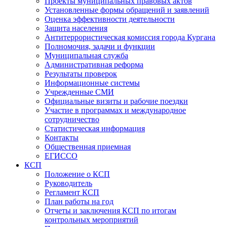
Проекты муниципальных правовых актов
Установленные формы обращений и заявлений
Оценка эффективности деятельности
Защита населения
Антитеррористическая комиссия города Кургана
Полномочия, задачи и функции
Муниципальная служба
Административная реформа
Результаты проверок
Информационные системы
Учрежденные СМИ
Официальные визиты и рабочие поездки
Участие в программах и международное
сотрудничество
Статистическая информация
Контакты
Общественная приемная
ЕГИССО
КСП
Положение о КСП
Руководитель
Регламент КСП
План работы на год
Отчеты и заключения КСП по итогам
контрольных мероприятий