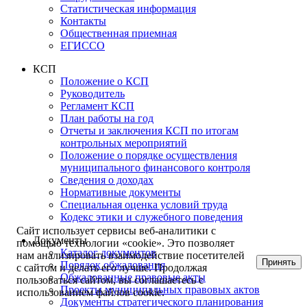
Статистическая информация
Контакты
Общественная приемная
ЕГИССО
КСП
Положение о КСП
Руководитель
Регламент КСП
План работы на год
Отчеты и заключения КСП по итогам
контрольных мероприятий
Положение о порядке осуществления
муниципального финансового контроля
Сведения о доходах
Нормативные документы
Специальная оценка условий труда
Кодекс этики и служебного поведения
Сайт использует сервисы веб-аналитики с
Документы
помощью технологии «cookie». Это позволяет
Каталог документов
нам анализировать взаимодействие посетителей
Принять
Порядок обжалования
с сайтом и делать его лучше. Продолжая
Обжалованные правовые акты
пользоваться сайтом, вы соглашаетесь с
Проекты муниципальных правовых актов
использованием файлов cookie.
Документы стратегического планирования