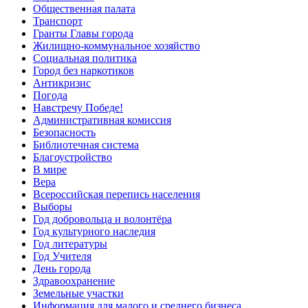
Общественная палата
Транспорт
Гранты Главы города
Жилищно-коммунальное хозяйство
Социальная политика
Город без наркотиков
Антикризис
Погода
Навстречу Победе!
Административная комиссия
Безопасность
Библиотечная система
Благоустройство
В мире
Вера
Всероссийская перепись населения
Выборы
Год добровольца и волонтёра
Год культурного наследия
Год литературы
Год Учителя
День города
Здравоохранение
Земельные участки
Информация для малого и среднего бизнеса