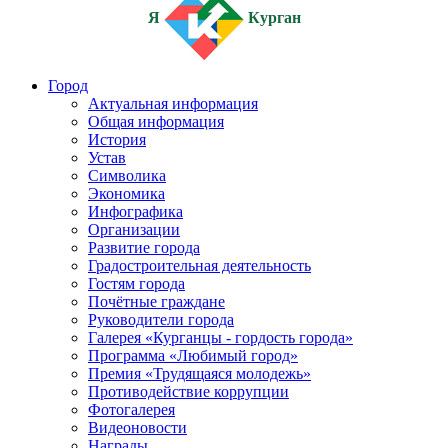
Я
Курган
Город
Актуальная информация
Общая информация
История
Устав
Символика
Экономика
Инфографика
Организации
Развитие города
Градостроительная деятельность
Гостям города
Почётные граждане
Руководители города
Галерея «Курганцы - гордость города»
Программа «Любимый город»
Премия «Трудящаяся молодежь»
Противодействие коррупции
Фотогалерея
Видеоновости
Награды