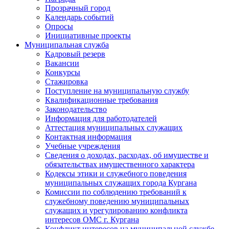
Прозрачный город
Календарь событий
Опросы
Инициативные проекты
Муниципальная служба
Кадровый резерв
Вакансии
Конкурсы
Стажировка
Поступление на муниципальную службу
Квалификационные требования
Законодательство
Информация для работодателей
Аттестация муниципальных служащих
Контактная информация
Учебные учреждения
Сведения о доходах, расходах, об имуществе и
обязательствах имущественного характера
Кодексы этики и служебного поведения
муниципальных служащих города Кургана
Комиссии по соблюдению требований к
служебному поведению муниципальных
служащих и урегулированию конфликта
интересов ОМС г. Кургана
Конфликт интересов на муниципальной службе