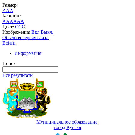
Размер:
A
A
A
Кернинг:
AA
AA
AA
Цвет:
C
C
C
Изображения
Вкл.
Выкл.
Обычная версия сайта
Войти
Информация
Поиск
Все результаты
Муниципальное образование
город Курган