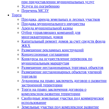
при предоставлении муниципальных услуг
Услуги по погребению
Перечень МСЗУ
Торги
Продажа, аренда земельных и лесных участков
Продажа муниципального имущества
Аренда муниципальной казны
Отбор управляющих компаний для
многоквартирных домов
Капитальный ремонт домов за счет средств фонда
ЖКХ
Размещение рекламных конструкций
Концессионные соглашения
Конкурсы на осуществление перевозок по
муниципальным маршрутам
Размещение нестационарных торговых объектов
Размещение нестационарных объектов уличной
торговли
Аукционы на право заключить договор о развитии
застроенной территории
Торги на право заключения договора о
комплексном развитии территории
Свободные земельные участки под коммерческое
использование
Земельные участки под комплексное развитие