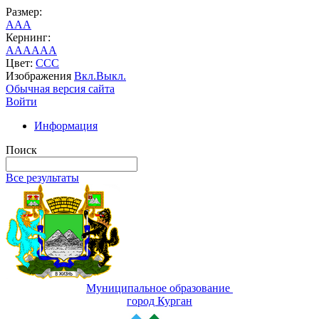
Размер:
A
A
A
Кернинг:
AA
AA
AA
Цвет:
C
C
C
Изображения
Вкл.
Выкл.
Обычная версия сайта
Войти
Информация
Поиск
Все результаты
Муниципальное образование
город Курган