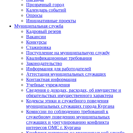
Прозрачный город
Календарь событий
Опросы
Инициативные проекты
Муниципальная служба
Кадровый резерв
Вакансии
Конкурсы
Стажировка
Поступление на муниципальную службу
Квалификационные требования
Законодательство
Информация для работодателей
Аттестация муниципальных служащих
Контактная информация
Учебные учреждения
Сведения о доходах, расходах, об имуществе и
обязательствах имущественного характера
Кодексы этики и служебного поведения
муниципальных служащих города Кургана
Комиссии по соблюдению требований к
служебному поведению муниципальных
служащих и урегулированию конфликта
интересов ОМС г. Кургана
Конфликт интересов на муниципальной службе