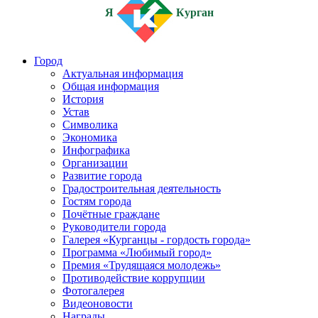
Я
Курган
Город
Актуальная информация
Общая информация
История
Устав
Символика
Экономика
Инфографика
Организации
Развитие города
Градостроительная деятельность
Гостям города
Почётные граждане
Руководители города
Галерея «Курганцы - гордость города»
Программа «Любимый город»
Премия «Трудящаяся молодежь»
Противодействие коррупции
Фотогалерея
Видеоновости
Награды