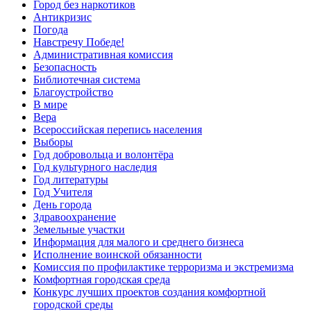
Город без наркотиков
Антикризис
Погода
Навстречу Победе!
Административная комиссия
Безопасность
Библиотечная система
Благоустройство
В мире
Вера
Всероссийская перепись населения
Выборы
Год добровольца и волонтёра
Год культурного наследия
Год литературы
Год Учителя
День города
Здравоохранение
Земельные участки
Информация для малого и среднего бизнеса
Исполнение воинской обязанности
Комиссия по профилактике терроризма и экстремизма
Комфортная городская среда
Конкурс лучших проектов создания комфортной
городской среды