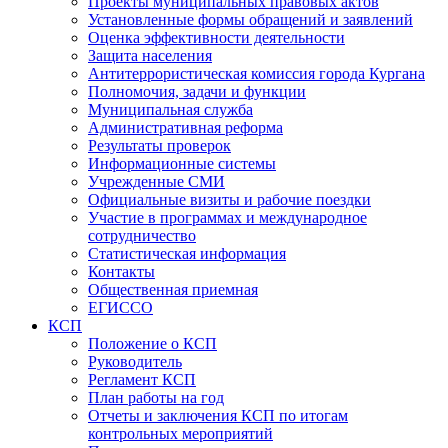
Проекты муниципальных правовых актов
Установленные формы обращений и заявлений
Оценка эффективности деятельности
Защита населения
Антитеррористическая комиссия города Кургана
Полномочия, задачи и функции
Муниципальная служба
Административная реформа
Результаты проверок
Информационные системы
Учрежденные СМИ
Официальные визиты и рабочие поездки
Участие в программах и международное
сотрудничество
Статистическая информация
Контакты
Общественная приемная
ЕГИССО
КСП
Положение о КСП
Руководитель
Регламент КСП
План работы на год
Отчеты и заключения КСП по итогам
контрольных мероприятий