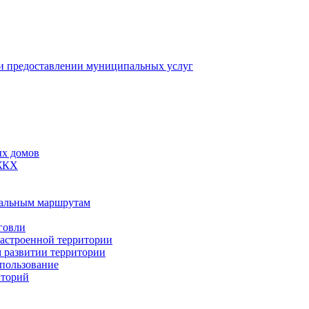
 предоставлении муниципальных услуг
ых домов
 ЖКХ
пальным маршрутам
говли
застроенной территории
м развитии территории
спользование
иторий