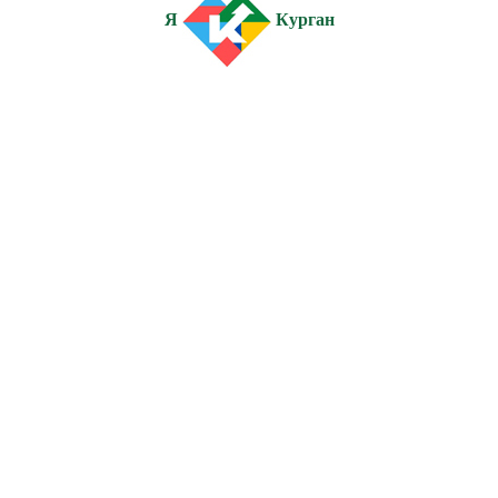
Я
Курган