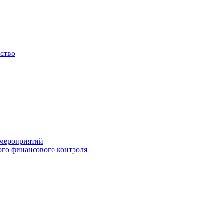
ество
 мероприятий
го финансового контроля