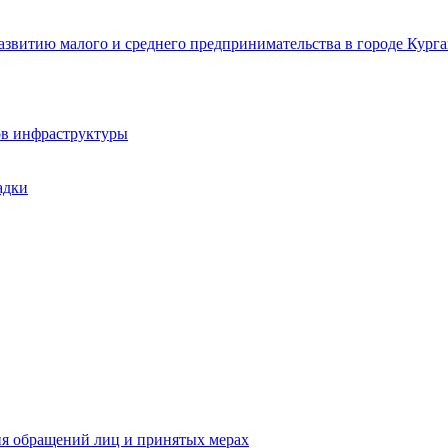
звитию малого и среднего предпринимательства в городе Курга
ов инфраструктуры
адки
ия обращений лиц и принятых мерах