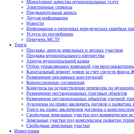
Мониторинг качества муниципальных услуг
Электронные сервисы
Предварительная запись
Другая информация
Новости
Информация о типичных юридических ошибках при
Услуги по погребению
Перечень МСЗУ
Торги
Продажа, аренда земельных и лесных участков
Продажа муниципального имущества
Аренда муниципальной казны
Отбор управляющих компаний для многоквартирн
Капитальный ремонт домов за счет средств фонда
Размещение рекламных конструкций
Концессионные соглашения
Конкурсы на осуществление перевозок по муници
Размещение нестационарных торговых объектов
Размещение нестационарных объектов уличной тор
Аукционы на право заключить договор о развитии 
Торги на право заключения договора о комплексно
Свободные земельные участки под коммерческое и
Земельные участки под комплексное развитие терр
Свободные земельные участки
Инвесторам