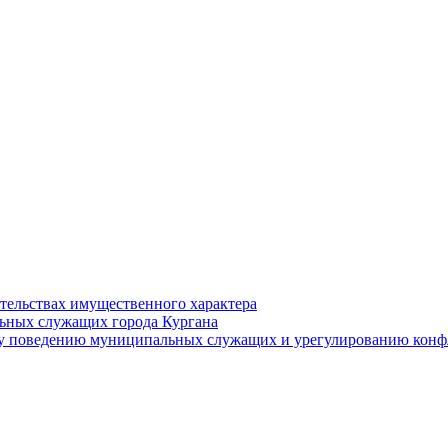
ательствах имущественного характера
ьных служащих города Кургана
у поведению муниципальных служащих и урегулированию конфл