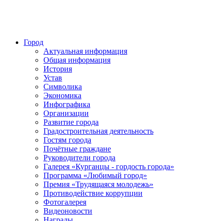
Город
Актуальная информация
Общая информация
История
Устав
Символика
Экономика
Инфографика
Организации
Развитие города
Градостроительная деятельность
Гостям города
Почётные граждане
Руководители города
Галерея «Курганцы - гордость города»
Программа «Любимый город»
Премия «Трудящаяся молодежь»
Противодействие коррупции
Фотогалерея
Видеоновости
Награды