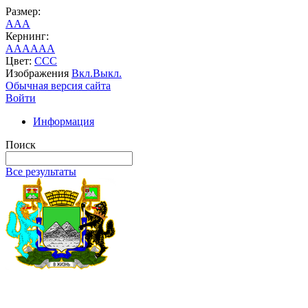
Размер:
A
A
A
Кернинг:
AA
AA
AA
Цвет:
C
C
C
Изображения
Вкл.
Выкл.
Обычная версия сайта
Войти
Информация
Поиск
Все результаты